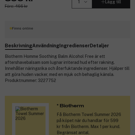
Lägg till
Före: 466 kr
Finns online
Beskrivning
Användning
Ingredienser
Detaljer
Biotherm Homme Soothing Balm Alcohol Free är ett
aftershavebalsam som lugnar irriterad hud efter rakning.
Innehåller näringsrika och återfuktande ingredienser. Hjälper till
att göra huden vacker, med en mjuk och behaglig känsla.
Produktnummer:
3227752
* Biotherm
Få
Biotherm Towel Summer 2026
på köpet när du handlar för 599
kr från Biotherm. Max 1 per kund.
Begränsat antal.