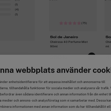
(1)
(4)
(1)
(75)
Sol de Janeiro
So
Cheirosa 40 Perfume Mist
Che
90ml
ml
289 kr
4
nna webbplats använder cook
1
Få 10% bonus
Få
änder enhetsidentifierare för att anpassa innehållet och annonserna till
arna, tillhandahålla funktioner för sociala medier och analysera vår trafik. 
befordrar även sådana identifierare och annan information från din enhet ti
la medier och annons- och analysföretag som vi samarbetar med. Dessa kan 
Anmäl
mbinera informationen med annan information som du har tillhandahållit el