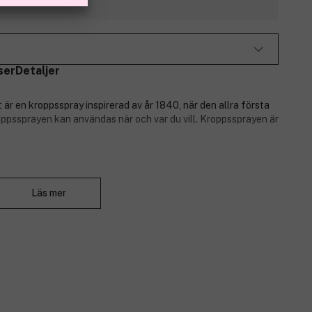
ser
Detaljer
är en kroppsspray inspirerad av år 1840, när den allra första
ppssprayen kan användas när och var du vill.
Kroppssprayen är
Stäng
vinbär.
Läs mer
iansk orkidé.