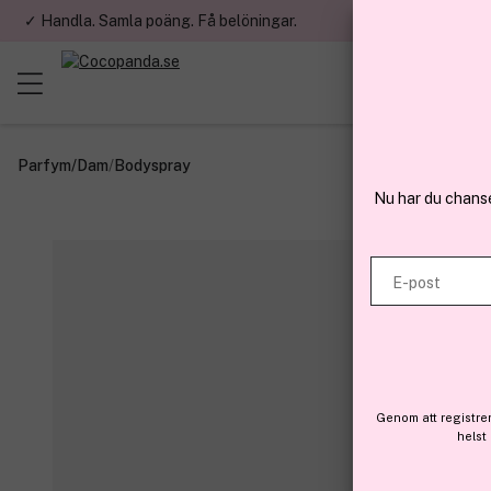
✓ Handla. Samla poäng. Få belöningar.
✓ Betala med fa
Parfym
/
Dam
/
Bodyspray
Nu har du chans
E-post
Genom att registre
helst