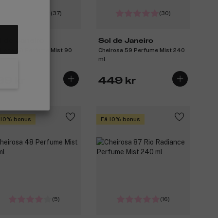
(37)
(30)
l de Janeiro
Sol de Janeiro
irosa 68 Perfume Mist 90
Cheirosa 59 Perfume Mist 240
ml
89 kr
449 kr
 10% bonus
Få 10% bonus
(5)
(16)