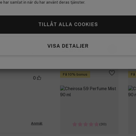
 har samlat in när du har använt deras tjänster.
(16)
0
TILLÅT ALLA COOKIES
Sol de Janeiro
So
ns.
Bom Dia Bright Cream 240 ml
Che
ml
VISA DETALJER
539 kr
2
Anmäl
Få 10% bonus
Få
0
Anmäl
(30)