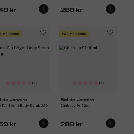
49 kr
289 kr
 10% bonus
Få 10% bonus
(4)
(4)
l de Janeiro
Sol de Janeiro
 Dia Bright Body Scrub 220
Cheirosa 91 90ml
69 kr
289 kr