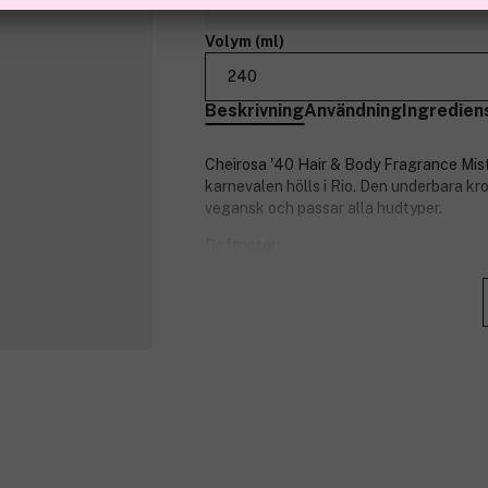
Volym (ml)
240
Beskrivning
Användning
Ingredien
Cheirosa '40 Hair & Body Fragrance Mist 
karnevalen hölls i Rio.
Den underbara kro
vegansk och passar alla hudtyper.
Doftnoter:
Toppnoter: Black Amber-plommon, 
Mellannoter: Jasminblomma, brasil
Torra toner: Vaniljträd, varm mysk.
Produktnummer:
3225605