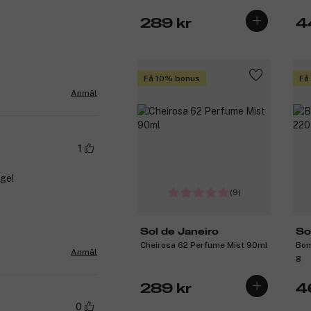
289 kr
4
Få 10% bonus
Få
Anmäl
1
nge!
(9)
Sol de Janeiro
So
Cheirosa 62 Perfume Mist 90ml
Bom
Anmäl
g
289 kr
4
0