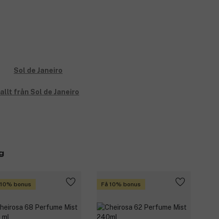
allt från Sol de Janeiro
g
 10% bonus
Få 10% bonus