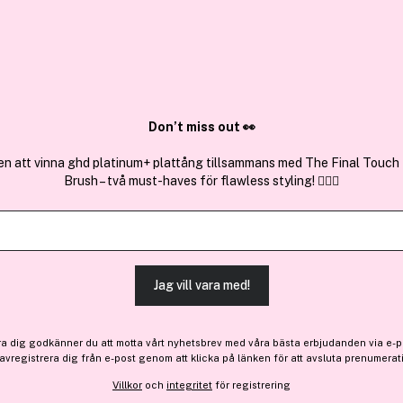
✓ Över 1,5 mil
ktura
✓ Trygg E-handel
Sök bland 25.250 produkter..
Don’t miss out 👀
en att vinna ghd platinum+ plattång tillsammans med The Final Touch
Brush – två must-haves för flawless styling! 💇‍♀️✨
Få 10% bonus
Sol de Janeiro
Cheirosa 40 Perfume Mist 
(75)
Läs produktrecensioner
Jag vill vara med!
449 kr
ra dig godkänner du att motta vårt nyhetsbrev med våra bästa erbjudanden via e-p
 avregistrera dig från e-post genom att klicka på länken för att avsluta prenumerat
Villkor
och
integritet
för registrering
Finns online