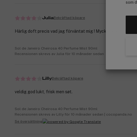
som de
Bekräftad köpare
Julia
Härlig doft precis vad jag förväntat mig ! Mycket snabb levera
Sol de Janeiro Cheirosa 40 Perfume Mist 90ml
Recensionen skrevs av Julia för 10 månader sedan
Bekräftad köpare
Lilly
veldig god lukt, frisk men søt.
Sol de Janeiro Cheirosa 40 Perfume Mist 90ml
Recensionen skrevs av Lilly för 10 månader sedan | cocopanda.no
Se översättning