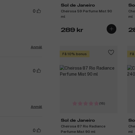
Sol de Janeiro
So
0
Cheirosa 59 Perfume Mist 90
Che
ml
ml
289 kr
2
Anmäl
Få 10% bonus
Få
0
(16)
Anmäl
Sol de Janeiro
So
Cheirosa 87 Rio Radiance
Che
0
Perfume Mist 90 ml
ml