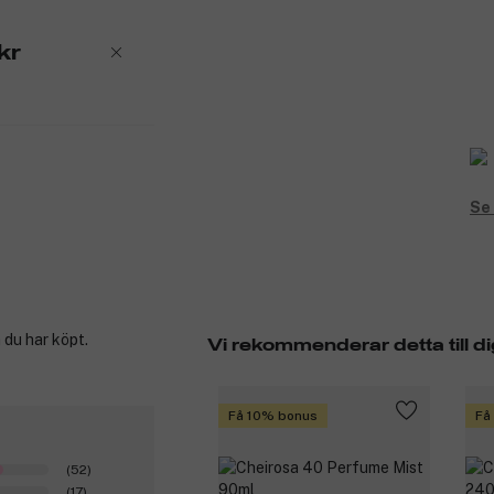
kr
Se 
 du har köpt.
Vi rekommenderar detta till di
Få 10% bonus
Få
(52)
(17)