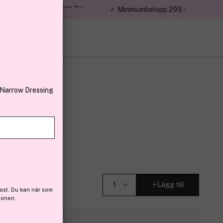
jon kunder – Trustpilot 4,7
✓ Minimumbelopp 299,-
av 5
 Narrow Dressing
240ml
 (45)
Lägg till
ost. Du kan när som
ionen.