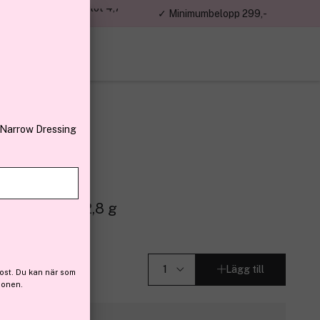
jon kunder – Trustpilot 4,7
✓ Minimumbelopp 299,-
av 5
 Narrow Dressing
encil Purity 2,8 g
Lägg till
ost. Du kan när som
ionen.