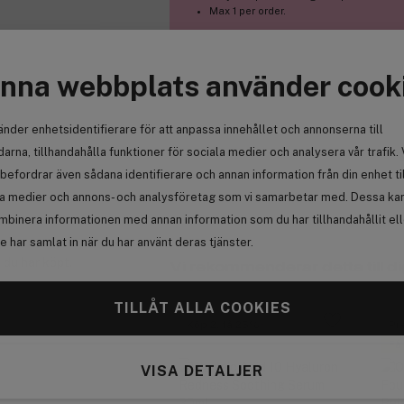
Max 1 per order.
nna webbplats använder cook
änder enhetsidentifierare för att anpassa innehållet och annonserna till
arna, tillhandahålla funktioner för sociala medier och analysera vår trafik. 
befordrar även sådana identifierare och annan information från din enhet ti
la medier och annons- och analysföretag som vi samarbetar med. Dessa kan 
mbinera informationen med annan information som du har tillhandahållit el
 har samlat in när du har använt deras tjänster.
 du har köpt.
Vi rekommenderar detta till di
TILLÅT ALLA COOKIES
Köp 2, få 25%
Pr
Få
VISA DETALJER