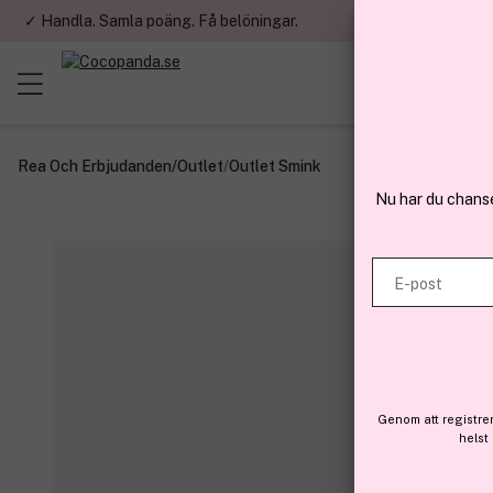
✓ Handla. Samla poäng. Få belöningar.
✓ Betala med fa
Rea Och Erbjudanden
/
Outlet
/
Outlet Smink
Nu har du chans
E-post
Genom att registre
helst