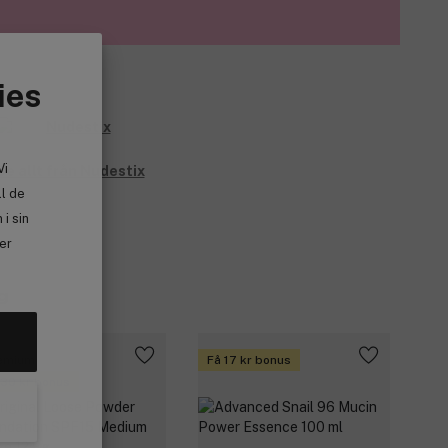
ies
Vi
Se allt från Nudestix
ll de
i sin
ler
g
emium
Få 17 kr bonus
 30 kr bonus