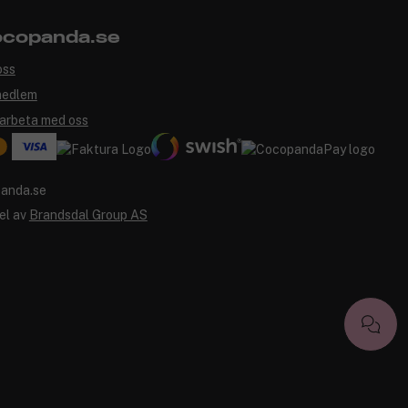
copanda.se
oss
medlem
arbeta med oss
el av
Brandsdal Group AS