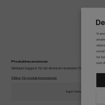
De
Vi anv
använd
vidare
socia
tur ko
Produktrecensioner
som de
Vänligen logga in för att skriva en recension för produkter som
Villkor för produktrecensioner
Inget funnet