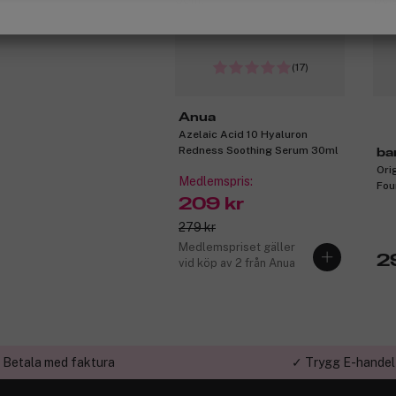
(17)
Anua
Azelaic Acid 10 Hyaluron
Redness Soothing Serum 30ml
ba
Ori
Medlemspris:
Fou
209 kr
Bei
279 kr
Medlemspriset gäller
2
vid köp av 2 från Anua
 Betala med faktura
✓ Trygg E-handel