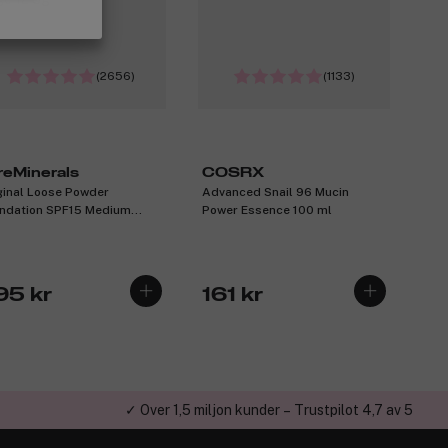
(2656)
(1133)
reMinerals
COSRX
ginal Loose Powder
Advanced Snail 96 Mucin
ndation SPF15 Medium
Power Essence 100 ml
ge 12 8g
95 kr
161 kr
✓ Över 1,5 miljon kunder – Trustpilot 4,7 av 5