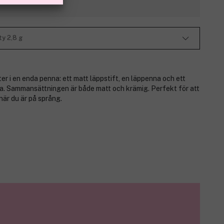
ty 2,8 g
er i en enda penna: ett matt läppstift, en läppenna och ett
rna. Sammansättningen är både matt och krämig. Perfekt för att
när du är på språng.