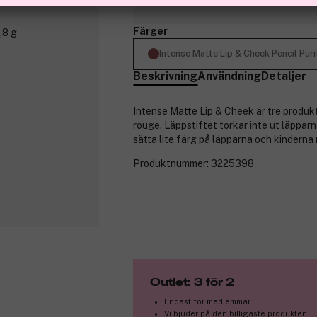
Finns online
Färger
Intense Matte Lip & Cheek Pencil Puri
Beskrivning
Användning
Detaljer
Intense Matte Lip & Cheek är tre produkt
rouge. Läppstiftet torkar inte ut läppa
sätta lite färg på läpparna och kinderna 
Produktnummer:
3225398
Outlet: 3 för 2
Endast för medlemmar
Vi bjuder på den billigaste produkten.