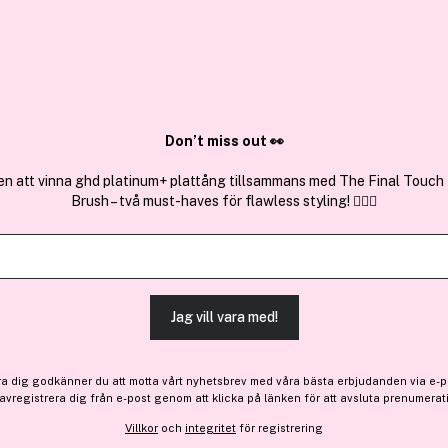
✓ Över 1,5 mil
ktura
✓ Trygg E-handel
Sök bland 25.331 produkter..
Don’t miss out 👀
en att vinna ghd platinum+ plattång tillsammans med The Final Touch
Brush – två must-haves för flawless styling! 💇‍♀️✨
Outlet
3 för 2
Nudestix
Intense Matte Lip & Cheek P
Jag vill vara med!
-34%
Bara 3 på lager
161 kr
ra dig godkänner du att motta vårt nyhetsbrev med våra bästa erbjudanden via e-p
Före: 245 kr
 avregistrera dig från e-post genom att klicka på länken för att avsluta prenumerat
Villkor
och
integritet
för registrering