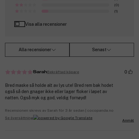
(0)
(1)
Visa alla recensioner
Alla recensioner
Senast
0
Bekräftad köpare
Sarah
Bred maske så holde alt av lys ute! Bred rem bak hodet
også så den gnager ikke eller lager floker i løpet av
natten. Også myk og god, veldig fornøyd!
Recensionen skrevs av Sarah för 3 år sedan | cocopanda.no
Se översättning
Anmäl