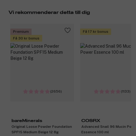
Vi rekommenderar detta till dig
Premium
Få 17 kr bonus
Få 30 kr bonus
(2656)
(1133)
bareMinerals
COSRX
Original Loose Powder Foundation
Advanced Snail 96 Mucin Powe
SPF15 Medium Beige 12 8g
Essence 100 ml