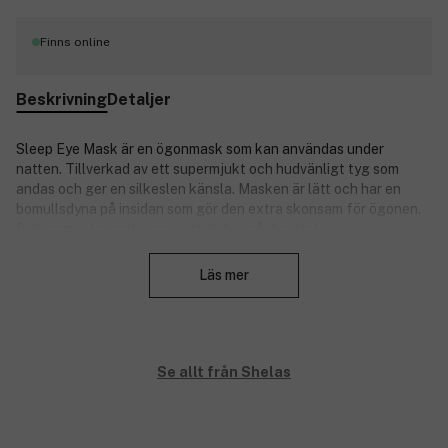
Finns online
Beskrivning
Detaljer
Sleep Eye Mask är en ögonmask som kan användas under
natten. Tillverkad av ett supermjukt och hudvänligt tyg som
andas och ger en silkeslen känsla. Masken är lätt och har en
bomullsdyna på insidan som gör den extra skonsam för ögonen.
Du kommer knappt känna att du har på dig den!
Stäng
Ögonmaskens mått: 66 * 51,5 cm.
Läs mer
Produktnummer:
3223035
Se allt från Shelas