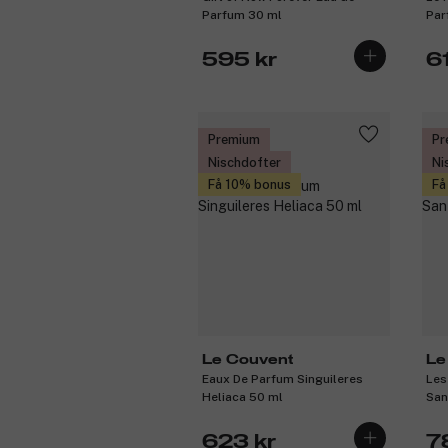
Parfum 30 ml
Par
595 kr
6
Premium
Pr
Nischdofter
Ni
Få 10% bonus
Få
Le Couvent
Le
Eaux De Parfum Singuileres
Les
Heliaca 50 ml
San
623 kr
7