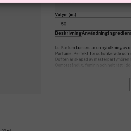
Finns online
Volym (ml)
50
Beskrivning
Användning
Ingredien
Le Parfum Lumiere är en nytolkning av oc
Parfume. Perfekt för sofistikerade och r
Doften är skapad av mästerparfymören F
Oemotståndlig, feminin och helt rätt i tid
Doftnoter:
Toppnoter: Mandarin, ilang-ilang.
Hjärtnoter: Jasmin, apelsinblomma
Basnoter: Bärnsten.
Produktnummer:
3222870
a 50 ml