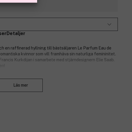
ser
Detaljer
h en raffinerad hyllning till bästsäljaren Le Parfum Eau de
omantiska kvinnor som vill framhäva sin naturliga femininitet.
rancis Kurkdijan i samarbete med stjärndesignern Elie Saab.
en!
Stäng
Läs mer
.