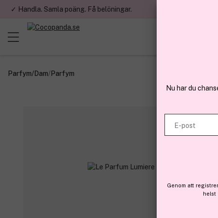
✓ Handla. Samla poäng. Få belöningar.
✓ Betala med fa
Parfym
/
Dam
/
Parfym
Nu har du chans
E-post
Genom att registre
helst