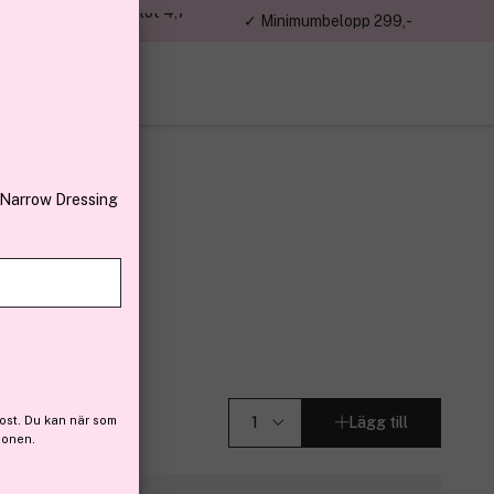
jon kunder – Trustpilot 4,7
✓ Minimumbelopp 299,-
av 5
 Narrow Dressing
Parfum 50 ml
2)
ost. Du kan när som
Lägg till
ionen.