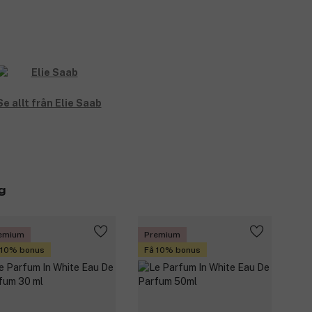
Se allt från Elie Saab
g
emium
Premium
 10% bonus
Få 10% bonus