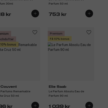
fum 30ml
Parfum 50 ml
18 kr
753 kr
emium
Premium
Få 10% bonus
schdofter
 10% bonus
 Couvent
Elie Saab
 Parfums Remarkable
Le Parfum Absolu Eau de
ta Cruz 50 ml
Parfum 90 ml
86 kr
1 039 kr