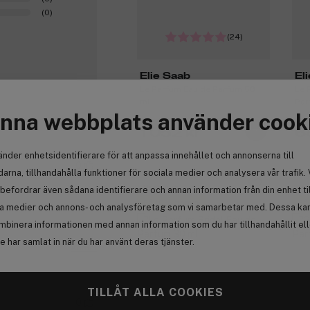
(0)
(24)
Elie Saab
El
Le Parfum Eau de Parfum 50
Le 
ml
Par
nna webbplats använder cook
1 052 kr
6
änder enhetsidentifierare för att anpassa innehållet och annonserna till
0
arna, tillhandahålla funktioner för sociala medier och analysera vår trafik. 
Premium
Pr
befordrar även sådana identifierare och annan information från din enhet ti
Få 10% bonus
Få
la medier och annons- och analysföretag som vi samarbetar med. Dessa kan 
mbinera informationen med annan information som du har tillhandahållit el
 har samlat in när du har använt deras tjänster.
Anmäl
TILLÅT ALLA COOKIES
0