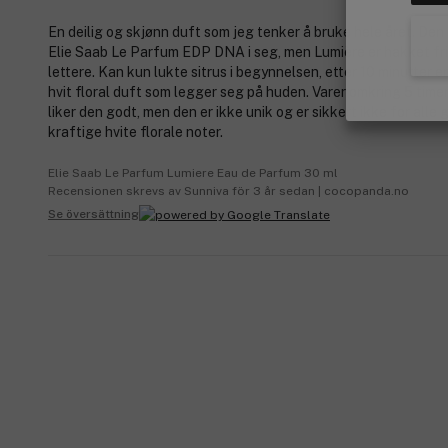
En deilig og skjønn duft som jeg tenker å bruke hele året. Den 
Elie Saab Le Parfum EDP DNA i seg, men Lumière er hakket fr
lettere. Kan kun lukte sitrus i begynnelsen, etter 10 minutter er
hvit floral duft som legger seg på huden. Varer omkring 5 time
liker den godt, men den er ikke unik og er sikkert ikke for alle g
kraftige hvite florale noter.
Elie Saab Le Parfum Lumiere Eau de Parfum 30 ml
Recensionen skrevs av Sunniva för 3 år sedan | cocopanda.no
Se översättning