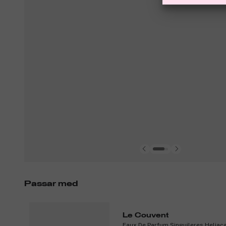
Passar med
Le Couvent
Eaux De Parfum Singuileres Heliac