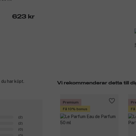
623 kr
 du har köpt.
Vi rekommenderar detta till di
Premium
Pr
Få 10% bonus
Få
(2)
(2)
(0)
(0)