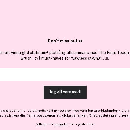
✓ Över 1,5 mil
ktura
✓ Trygg E-handel
Sök bland 25.232 produkter..
Don’t miss out 👀
en att vinna ghd platinum+ plattång tillsammans med The Final Touch
Brush – två must-haves för flawless styling! 💇‍♀️✨
Premium
Få 10% bonus
Elie Saab
Le Parfum Lumiere Eau de 
(4)
Läs produktrecensioner (
Jag vill vara med!
Bara 3 på lager
ra dig godkänner du att motta vårt nyhetsbrev med våra bästa erbjudanden via e-p
1 052 kr
 avregistrera dig från e-post genom att klicka på länken för att avsluta prenumerat
Villkor
och
integritet
för registrering