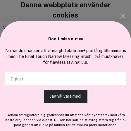
Denna webbplats använder
Cocopanda.se
cookies
Om oss
Bli medlem
Vi använder enhetsidentifierare för att anpassa innehållet och
annonserna till användarna, tillhandahålla funktioner för sociala medier
Samarbeta med oss
Don’t miss out 👀
och analysera vår trafik. Vi vidarebefordrar även sådana identifierare
och annan information från din enhet till de sociala medier och annons-
Nu har du chansen att vinna ghd platinum+ plattång tillsammans
med The Final Touch Narrow Dressing Brush – två must-haves
och analysföretag som vi samarbetar med. Dessa kan i sin tur
för flawless styling! 💇‍♀️✨
kombinera informationen med annan information som du har
En del av
Brandsdal Group AS
tillhandahållit eller som de har samlat in när du har använt deras
E-post
tjänster.
För personlig vägledning om professionella hårprodukter, klicka
här
.
Jag vill vara med!
TILLÅT ALLA COOKIES
Genom att registrera dig godkänner du att motta vårt nyhetsbrev med våra
bästa erbjudanden via e-post. Du kan när som helst avregistrera dig från e-
VISA DETALJER
post genom att klicka på länken för att avsluta prenumerationen.