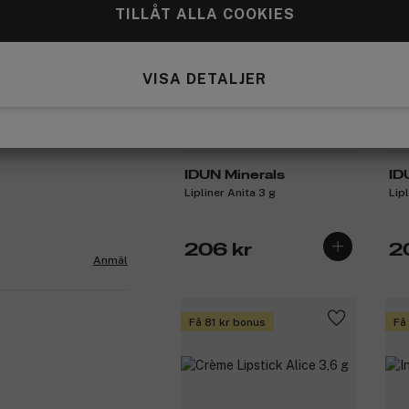
TILLÅT ALLA COOKIES
Anmäl
VISA DETALJER
(5)
0
IDUN Minerals
ID
Lipliner Anita 3 g
Lip
206 kr
2
Anmäl
Få 81 kr bonus
Få