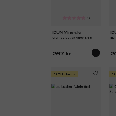
(4)
IDUN Minerals
ID
Crème Lipstick Alice 3,6 g
Inl
267 kr
2
Få 71 kr bonus
Få