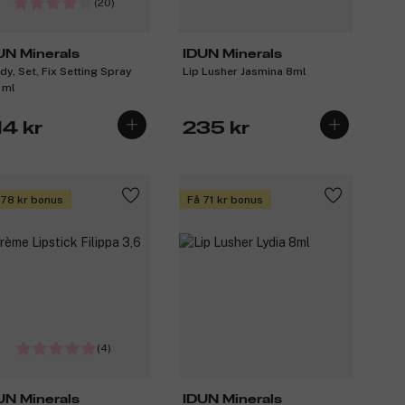
(20)
UN Minerals
IDUN Minerals
dy, Set, Fix Setting Spray
Lip Lusher Jasmina 8ml
 ml
14 kr
235 kr
 78 kr bonus
Få 71 kr bonus
(4)
UN Minerals
IDUN Minerals