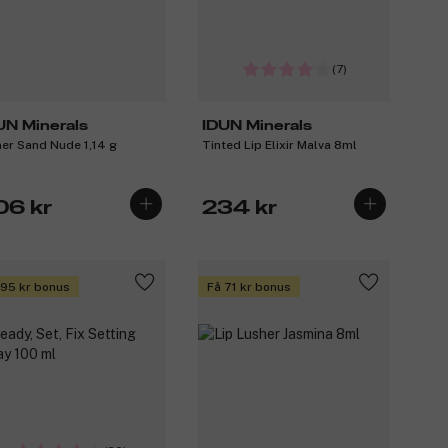
(7)
UN Minerals
IDUN Minerals
iner Sand Nude 1,14 g
Tinted Lip Elixir Malva 8ml
06 kr
234 kr
 95 kr bonus
Få 71 kr bonus