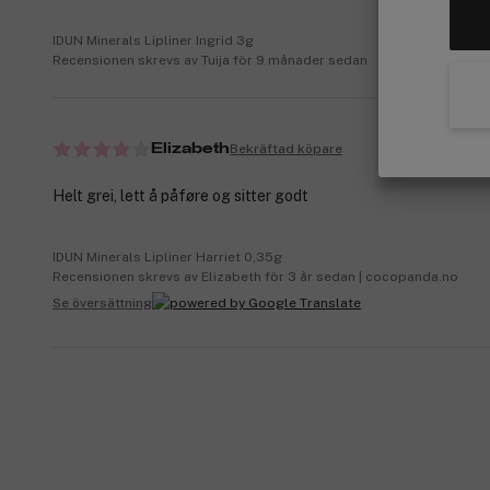
IDUN Minerals Lipliner Ingrid 3g
Recensionen skrevs av Tuija för 9 månader sedan
Bekräftad köpare
Elizabeth
Helt grei, lett å påføre og sitter godt
IDUN Minerals Lipliner Harriet 0,35g
Recensionen skrevs av Elizabeth för 3 år sedan | cocopanda.no
Se översättning