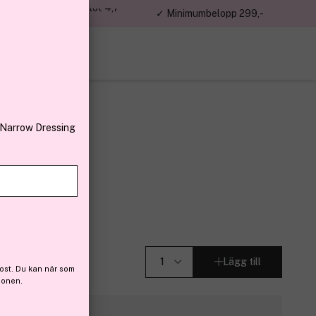
jon kunder – Trustpilot 4,7
✓ Minimumbelopp 299,-
av 5
 Narrow Dressing
2)
Lägg till
ost. Du kan när som
ionen.