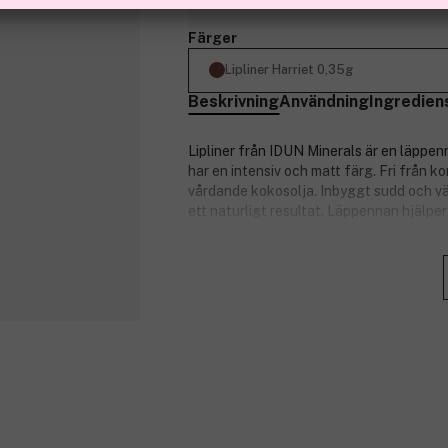
Färger
Lipliner Harriet 0,35g
Beskrivning
Användning
Ingredien
Lipliner från IDUN Minerals är en läppe
har en intensiv och matt färg. Fri från
vårdande kokosolja. Inbyggt sudd och väss
ett naturligt resultat. Läppennan hjälper t
Produktnummer:
3220517