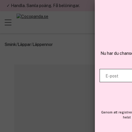
✓ Handla. Samla poäng. Få belöningar.
✓ Betala med fa
Smink
/
Läppar
/
Läppennor
Nu har du chans
E-post
Genom att registre
helst