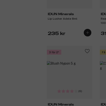
IDUN Minerals
ID
Lip Lusher Adele 8ml
Rea
100
235 kr
3
3 för 2
Få
(6)
IDUN Minerals
ID