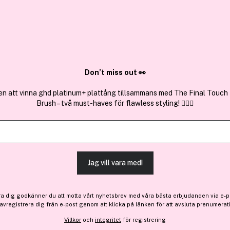
✓ Över 1,5 mil
ktura
✓ Trygg E-handel
Sök bland 25.190 produkter..
Don’t miss out 👀
en att vinna ghd platinum+ plattång tillsammans med The Final Touch
Brush – två must-haves för flawless styling! 💇‍♀️✨
Få 62 kr bonus
IDUN Minerals
Lipliner Harriet 0,35g
(5)
Läs produktrecensioner (
Jag vill vara med!
206 kr
ra dig godkänner du att motta vårt nyhetsbrev med våra bästa erbjudanden via e-p
 avregistrera dig från e-post genom att klicka på länken för att avsluta prenumerat
Villkor
och
integritet
för registrering
Finns online