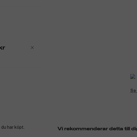
kr
Se 
 du har köpt.
Vi rekommenderar detta till di