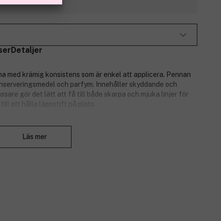
ser
Detaljer
nna med krämig konsistens som är enkel att applicera. Pennan
 konserveringsmedel och parfym. Innehåller skyddande och
are gör det lätt att få till både skarpa och mjuka linjer för
ill att hålla
läppstift på plats.
Stäng
Läs mer