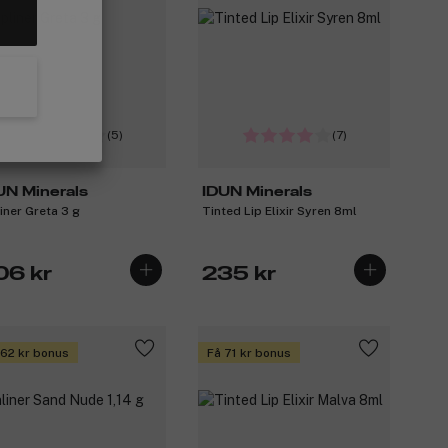
(5)
(7)
UN Minerals
IDUN Minerals
liner Greta 3 g
Tinted Lip Elixir Syren 8ml
06 kr
235 kr
 62 kr bonus
Få 71 kr bonus