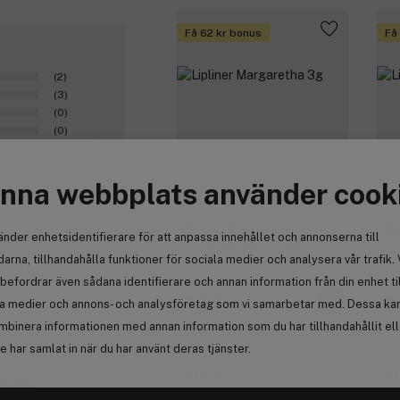
Få 62 kr bonus
Få
(2)
(3)
(0)
(0)
(0)
(5)
nna webbplats använder cook
IDUN Minerals
ID
änder enhetsidentifierare för att anpassa innehållet och annonserna till
Lipliner Margaretha 3g
Lip
arna, tillhandahålla funktioner för sociala medier och analysera vår trafik. 
befordrar även sådana identifierare och annan information från din enhet ti
206 kr
2
la medier och annons- och analysföretag som vi samarbetar med. Dessa kan 
mbinera informationen med annan information som du har tillhandahållit el
0
 har samlat in när du har använt deras tjänster.
3 för 2
3 f
bilden.