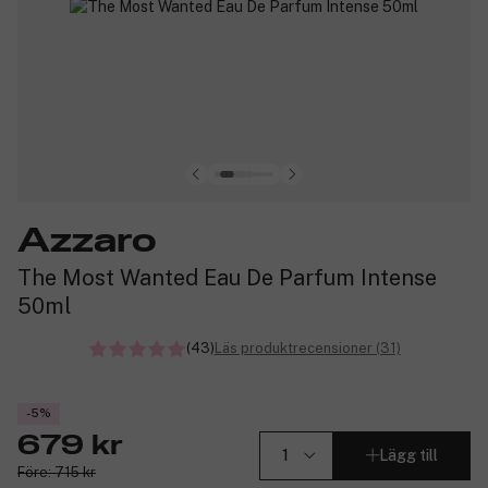
Azzaro
The Most Wanted Eau De Parfum Intense
50ml
(43)
Läs produktrecensioner (31)
-5%
679 kr
Lägg till
Före: 715 kr