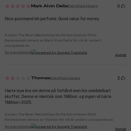
0
Bekräftad köpare
Mark Alvin Della
Nice gourmand ish perfume. Good value for money
Azzaro The Most Wanted Eau De Parfum Intense 50ml
Recensionen skrevs av Mark Alvin Della för ett år sedan |
cocopanda.no
Se översättning
Anmäl
2
Bekräftad köpare
Thomas
Hørte mye bra om denne på forhånd men ble umiddelbart
skuffet. Denne er identisk som 1Million, og ingen vil lukte
1Million i 2025.
Azzaro The Most Wanted Eau De Parfum Intense 50ml
Recensionen skrevs av Thomas för ett år sedan | cocopanda.no
Se översättning
Anmäl