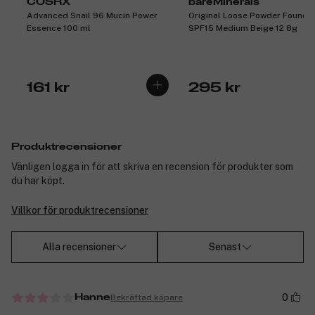
COSRX
bareMinerals
Advanced Snail 96 Mucin Power
Original Loose Powder Founda
Essence 100 ml
SPF15 Medium Beige 12 8g
161 kr
295 kr
Produktrecensioner
Vänligen logga in för att skriva en recension för produkter som
du har köpt.
Villkor för produktrecensioner
Alla recensioner
Senast
0
Bekräftad köpare
Hanne