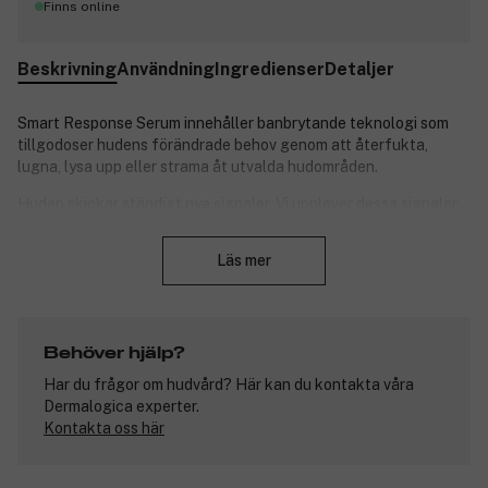
Finns online
Beskrivning
Användning
Ingredienser
Detaljer
Smart Response Serum innehåller banbrytande teknologi som
tillgodoser hudens förändrade behov genom att återfukta,
lugna, lysa upp eller strama åt utvalda hudområden.
Huden skickar ständigt nya signaler. Vi upplever dessa signaler
genom till exempel rodnad, fina linjer, mörka fläckar eller torr
Stäng
hud. Om vi kunde zooma in och titta riktigt nära, skulle vi se att
Läs mer
dessa tillstånd orsakas av skador som uppstår på mikroskopisk
nivå. När huden skadas förändras strukturen - antingen som ett
resultat av skada eller som en form av självförsvar. När huden
visar synliga tecken på hudproblem har skadan redan uppstått.
Behöver hjälp?
Smart Response Serum svarar på hudens förändrade behov, så
Har du frågor om hudvård? Här kan du kontakta våra
att du slipper göra det själv. Den avancerade formulan
Dermalogica experter.
upptäcker och behandlar mikroförändringar i huden innan de
Kontakta oss här
syns med blotta ögat.
Gallinsyra från japanska cornelia-körsbär neutraliserar fria