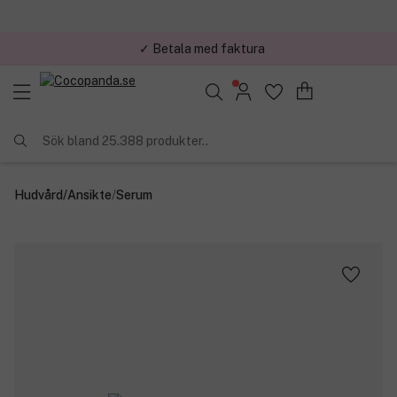
✓ Betala med faktura
✓ Trygg E-handel
Sök bland 25.388 produkter..
Hudvård
/
Ansikte
/
Serum