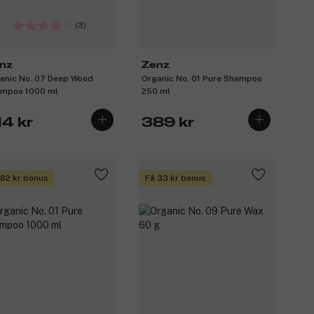
(3)
nz
Zenz
anic No. 07 Deep Wood
Organic No. 01 Pure Shampoo
mpoo 1000 ml
250 ml
14 kr
389 kr
 82 kr bonus
Få 33 kr bonus