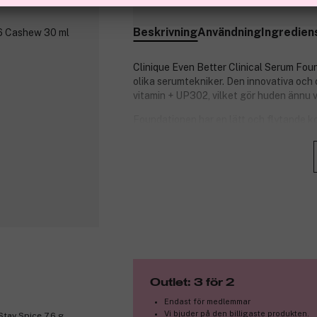
Finns online
Beskrivning
Användning
Ingredien
Clinique Even Better Clinical Serum Fou
olika serumtekniker. Den innovativa och 
vitamin + UP302, vilket gör huden ännu 
Foundationen har en lätt och flytande ko
Huden förbättras både genast och på sikt
vitamin och den exklusiva UP302-molek
Fysiskt solfilter förhindrar uppkomsten 
Passar hudtyp II (torr blandhy), III (fet bl
Fakta:
Sitter på plats i 24 timmar
Undviker att bli kakig, klumpa sig o
Fysiskt solfilter
Oljefri
Outlet: 3 för 2
Tål svett och fukt
Endast för medlemmar
Vattenfast
Vi bjuder på den billigaste produkten.
tay Spice 7,6 g