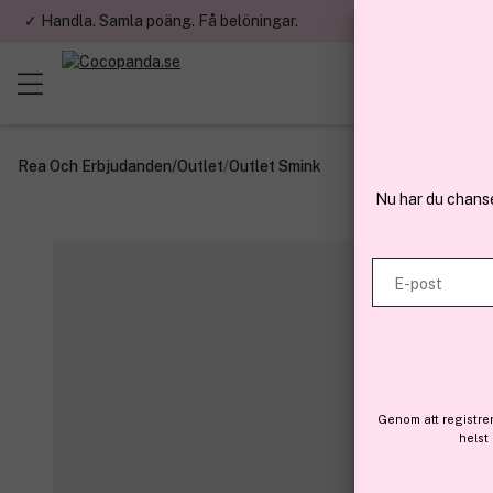
✓ Handla. Samla poäng. Få belöningar.
✓ Betala med fa
Rea Och Erbjudanden
/
Outlet
/
Outlet Smink
Nu har du chans
E-post
Genom att registre
helst