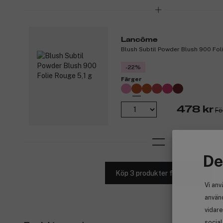
Lancôme
Blush Subtil Powder Blush 900 Foli
-22%
Färger
478 kr
Fö
De
Köp 3 produkter för 982 kr
Vi anv
använd
vidare
socia