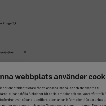
Enkelt. Säkert. Effektivt. Utvecklad för a
Produktnummer:
3215339
e Rouge 5,1 g
re: 613 kr
nna webbplats använder cook
änder enhetsidentifierare för att anpassa innehållet och annonserna till
arna, tillhandahålla funktioner för sociala medier och analysera vår trafik. 
befordrar även sådana identifierare och annan information från din enhet ti
la medier och annons- och analysföretag som vi samarbetar med. Dessa kan 