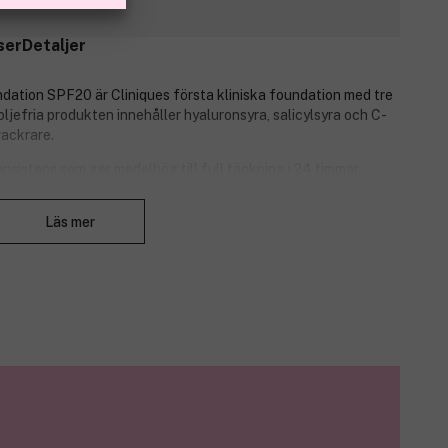
ser
Detaljer
ndation SPF20 är Cliniques första kliniska foundation med tre
oljefria produkten innehåller hyaluronsyra, salicylsyra och C-
vackrare.
nsistens som ger medelhög till full täckning i 24 timmar.
. Näringsrika ingredienser som hyaluronsyra, salicylsyra, C-
Stäng
ylen motverkar pigmentfläckar. Skyddar huden med SPF20.
Läs mer
av nya pigmentfläckar.
andhy) och IV (fet hy).
ch lägga sig i fina linjer/porer/rynkor i 24 timmar