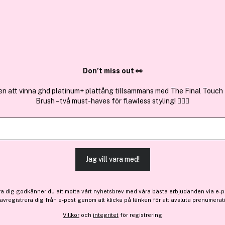
✓ Över 1,5 mil
ktura
✓ Trygg E-handel
Sök bland 25.209 produkter..
Don’t miss out 👀
en att vinna ghd platinum+ plattång tillsammans med The Final Touch
Brush – två must-haves för flawless styling! 💇‍♀️✨
Outlet
3 för 2
Premium
Clinique
Even Better Clinical Seru
Jag vill vara med!
-20%
Bara 2 på lager
360 kr
ra dig godkänner du att motta vårt nyhetsbrev med våra bästa erbjudanden via e-p
Före: 451 kr
 avregistrera dig från e-post genom att klicka på länken för att avsluta prenumerat
Villkor
och
integritet
för registrering