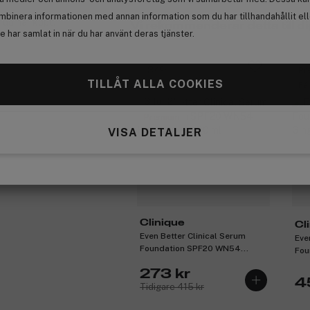
mbinera informationen med annan information som du har tillhandahållit el
 du har köpt.
Vi rekommenderar detta till di
 har samlat in när du har använt deras tjänster.
-34%
Pr
TILLÅT ALLA COOKIES
Få
Outlet
3 för 2
Premium
VISA DETALJER
Clinique
Cl
Even Better Clinical Serum
Eve
Foundation SPF20 WN54
Fou
Honeywheat 30 ml
Gin
273 kr
4
Tidigare 415 kr