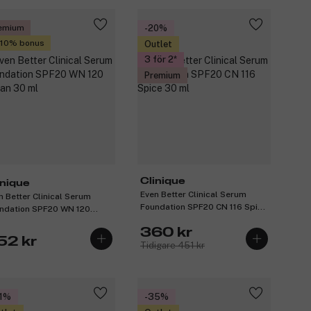
emium
-20%
 10% bonus
Outlet
3 för 2
Premium
Clinique
inique
Even Better Clinical Serum
n Better Clinical Serum
Foundation SPF20 CN 116 Spice
ndation SPF20 WN 120
30 ml
an 30 ml
360 kr
52 kr
Tidigare 451 kr
1%
-35%