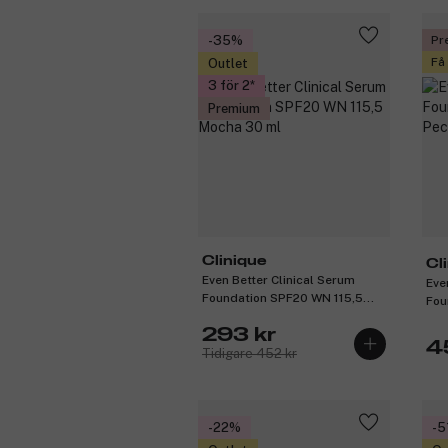
-35%
Pr
Få
Outlet
3 för 2
Premium
Clinique
Cl
Even Better Clinical Serum
Eve
Foundation SPF20 WN 115,5
Fou
Mocha 30 ml
Pec
293 kr
4
Tidigare 452 kr
-22%
-5