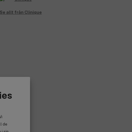
tt ge bästa möjliga resultat utan irritation.
Se allt från Clinique
ies
Vi
ll de
i sin