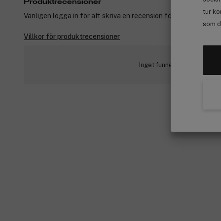
Produktrecensioner
tur ko
Vänligen logga in för att skriva en recension för produkter som
som de
Villkor för produktrecensioner
Inget funnet