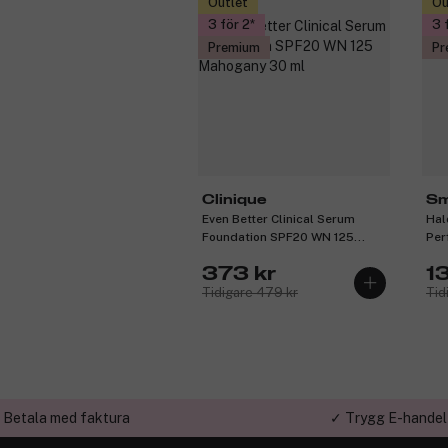
Outlet
Ou
3 för 2
3 
Premium
Pr
Clinique
Sm
Even Better Clinical Serum
Hal
Foundation SPF20 WN 125
Per
Mahogany 30 ml
373 kr
1
Tidigare 479 kr
Tid
 Betala med faktura
✓ Trygg E-handel