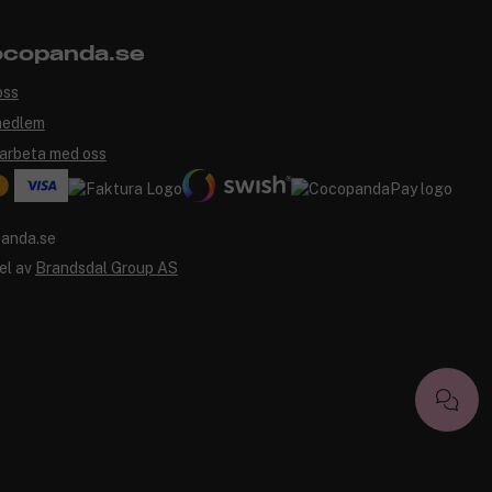
copanda.se
oss
medlem
arbeta med oss
el av
Brandsdal Group AS