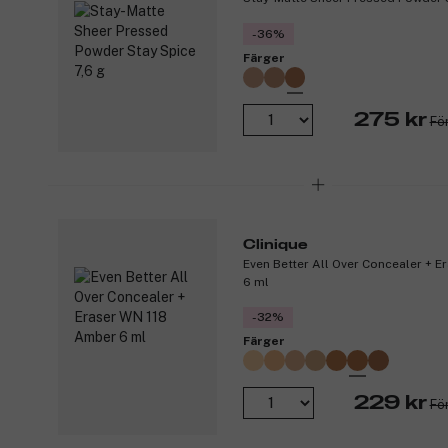
-36%
Färger
275 kr
Fö
Clinique
Even Better All Over Concealer + 
6 ml
-32%
Färger
229 kr
Fö