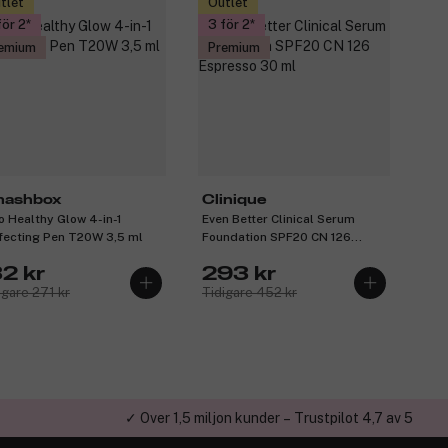
tlet
Outlet
för 2
3 för 2
emium
Premium
ashbox
Clinique
o Healthy Glow 4-in-1
Even Better Clinical Serum
fecting Pen T20W 3,5 ml
Foundation SPF20 CN 126
Espresso 30 ml
32 kr
293 kr
igare 271 kr
Tidigare 452 kr
✓ Över 1,5 miljon kunder – Trustpilot 4,7 av 5