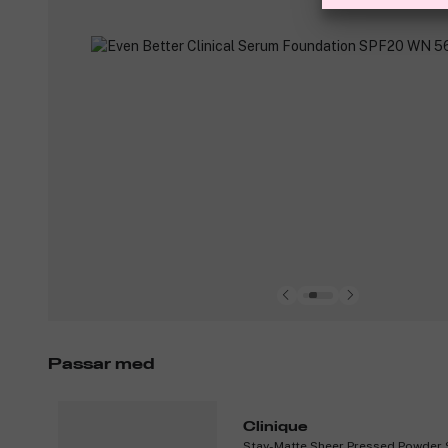
Passar med
Clinique
Stay-Matte Sheer Pressed Powder S