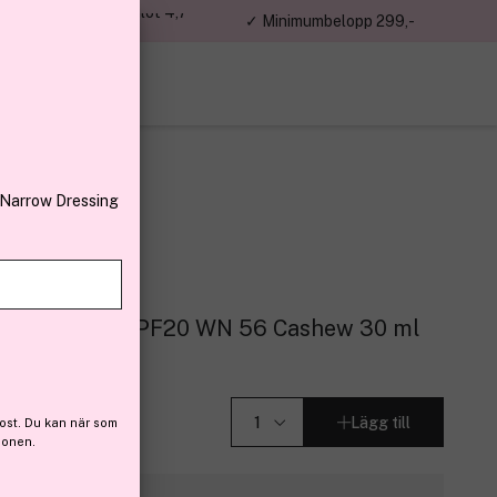
jon kunder – Trustpilot 4,7
✓ Minimumbelopp 299,-
av 5
 Narrow Dressing
m Foundation SPF20 WN 56 Cashew 30 ml
Lägg till
ost. Du kan när som
ionen.