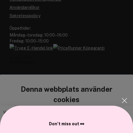
Användarvillkor
Sekretesspolicy
Öppettider:
Måndag–torsdag: 10:00–16:00
Fredag: 10:00–15:00
Denna webbplats använder
Cocopanda.se
cookies
Om oss
Bli medlem
Vi använder enhetsidentifierare för att anpassa innehållet och
annonserna till användarna, tillhandahålla funktioner för sociala medier
Samarbeta med oss
Don’t miss out 👀
och analysera vår trafik. Vi vidarebefordrar även sådana identifierare