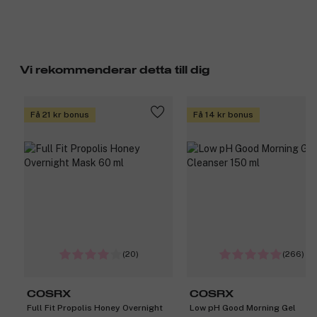
Vi rekommenderar detta till dig
Få 21 kr bonus
Få 14 kr bonus
(20)
(266)
COSRX
COSRX
Full Fit Propolis Honey Overnight
Low pH Good Morning Gel