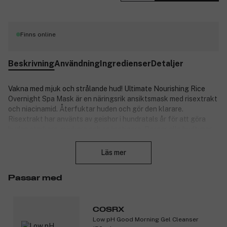
Finns online
Beskrivning
Användning
Ingredienser
Detaljer
Vakna med mjuk och strålande hud! Ultimate Nourishing Rice
Overnight Spa Mask är en näringsrik ansiktsmask med risextrakt
och niacinamid. Återfuktar huden och gör den klarare.
Risextrakt har använts av geishor i hundratals år för att göra
huden starkare, mjukare och spänstigare. Passar alla hudtyper,
Stäng
inklusive de mest känsliga. Ultimate Nourishing Rice Overnight
Spa Mask innehåller 68,9 procent risextrakt och niacinamid.
Läs mer
Ingredienserna mjukgör huden, minimerar orenheter och har en
lugnande effekt. På morgonen vaknar du med en strålande hud
Passar med
som fått förnyad lyster. Masken har en svalkande gelaktig
konsistens.
Produktnummer:
3214707
COSRX
Low pH Good Morning Gel Cleanser