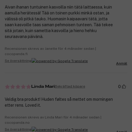
Aivan ihanan tuntuinen kasvoilla niin tätä laittaessa, kuin
aamulla herätessä! Tää on toinen purkki minkä ostan, ja
välissä oli pitkä tauko. Huomasin kaipaavani tätä, jotta
saan kasvoille taas saman pehmoisen tunteen. Tää tekee
sitä jotain, kuin samettia kasvoilla ja hieno hehku
seuraavana päivänä.
Recensionen skrevs av Janette för 4 månader sedan |
cocopanda.fi
Se översättning
Anmäl
0
Bekräftad köpare
Linda Mari
Veldig bra produkt! Huden føltes så mettet om morningen
etter rens. Loved it.
Recensionen skrevs av Linda Mari för 4 månader sedan |
cocopanda.no
Se översättning
Anmäl