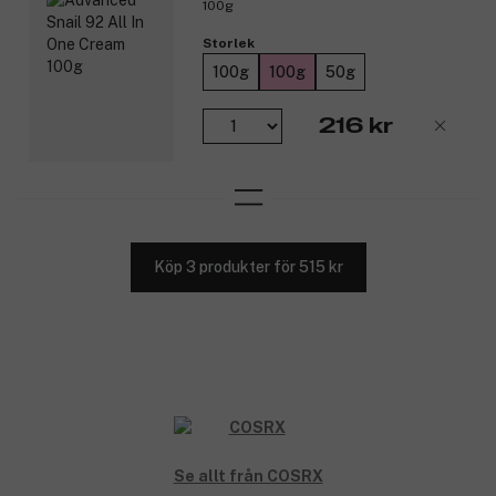
100g
Storlek
100g
100g
50g
216 kr
Köp 3 produkter för 515 kr
Se allt från COSRX