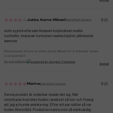
0
Bekräftad köpare
Jukka Aarne Mikael
ostin syystä että sain ilmaisen kuljetuksen muille
tuotteille. mukavan tuntuinen naama käytön jälkeisenä
aamuna
Recensionen skrevs av Jukka Aarne Mikael för 6 månader sedan
| cocopanda.fi
Se översättning
Anmäl
0
Bekräftad köpare
Marina
Denna produkt är underbar visade det sig. När
vinterkylan kom blev huden i ansiktet så torr och fnasig
att jag ej kunde sminka mig. Efter ett par nätter så var
huden återställd. Produkten känns inte så märkvärdig