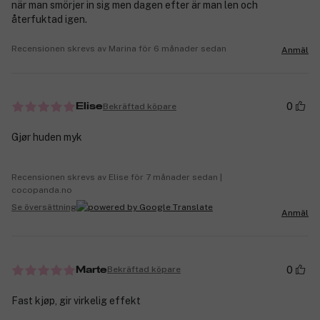
när man smörjer in sig men dagen efter är man len och
återfuktad igen.
Recensionen skrevs av Marina för 6 månader sedan
Anmäl
0
Bekräftad köpare
Elise
Gjør huden myk
Recensionen skrevs av Elise för 7 månader sedan |
cocopanda.no
Se översättning
Anmäl
0
Bekräftad köpare
Marte
Fast kjøp, gir virkelig effekt