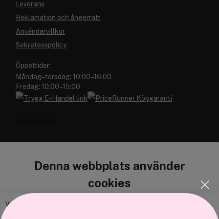
Leverans
Reklamation och ångerrätt
Användarvillkor
Sekretesspolicy
Öppettider:
Måndag–torsdag: 10:00–16:00
Fredag: 10:00–15:00
Denna webbplats använder
Cocopanda.se
cookies
Om oss
Bli medlem
Vi använder enhetsidentifierare för att anpassa innehållet och
annonserna till användarna, tillhandahålla funktioner för sociala medier
Samarbeta med oss