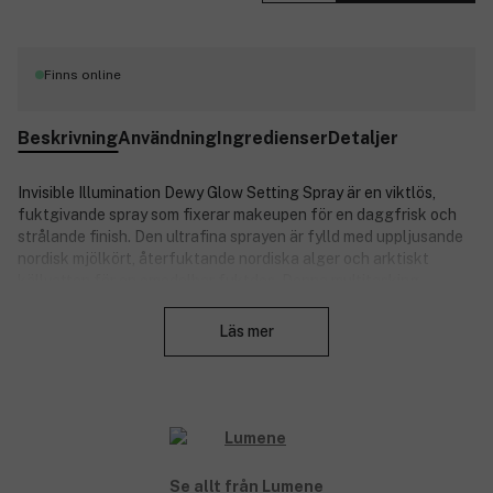
Finns online
Beskrivning
Användning
Ingredienser
Detaljer
Invisible Illumination Dewy Glow Setting Spray är en viktlös,
fuktgivande spray som fixerar makeupen för en daggfrisk och
strålande finish. Den ultrafina sprayen är fylld med uppljusande
nordisk mjölkört, återfuktande nordiska alger och arktiskt
källvatten för en omedelbar fuktdos. Denna multitasking-
Stäng
produkt kan användas för att förbereda, fixera och fräscha upp
makeupen under hela dagen för extra fukt och lyster. Produkten
Läs mer
är vegansk.
Produktnummer:
3214421
Se allt från Lumene