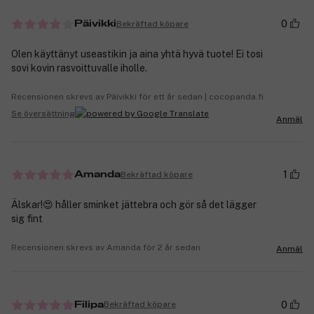
0
Bekräftad köpare
Päivikki
Olen käyttänyt useastikin ja aina yhtä hyvä tuote! Ei tosi
sovi kovin rasvoittuvalle iholle.
Recensionen skrevs av Päivikki för ett år sedan | cocopanda.fi
Se översättning
Anmäl
1
Bekräftad köpare
Amanda
Älskar!😍 håller sminket jättebra och gör så det lägger
sig fint
Recensionen skrevs av Amanda för 2 år sedan
Anmäl
0
Bekräftad köpare
Filipa