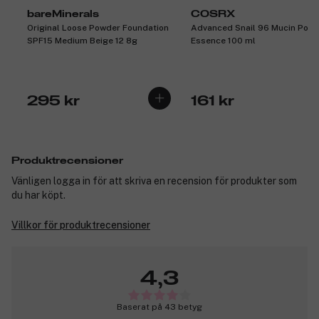
bareMinerals
COSRX
Original Loose Powder Foundation
Advanced Snail 96 Mucin Powe
SPF15 Medium Beige 12 8g
Essence 100 ml
295 kr
161 kr
Produktrecensioner
Vänligen logga in för att skriva en recension för produkter som
du har köpt.
Villkor för produktrecensioner
4,3
Baserat på 43 betyg