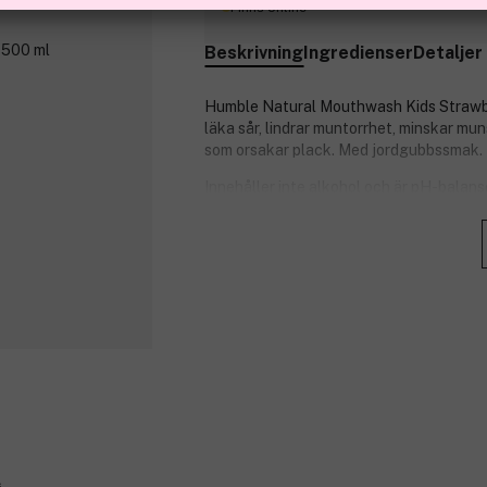
Finns online
Beskrivning
Ingredienser
Detaljer
Humble Natural Mouthwash Kids Strawberry
läka sår, lindrar muntorrhet, minskar m
som orsakar plack. Med jordgubbssmak.
Innehåller inte alkohol och är pH-balanse
beprövad effekt mot karies.
The Humble Co. tillverkar tandvårdsprodu
oss som haft turen att födas i den välmå
som har mindre tur. Det finns många barn
här ville The Humble Co. göra något åt. F
finansiera projekt till förmån för barn 
ideell organisation.
Produktnummer:
3214238
s