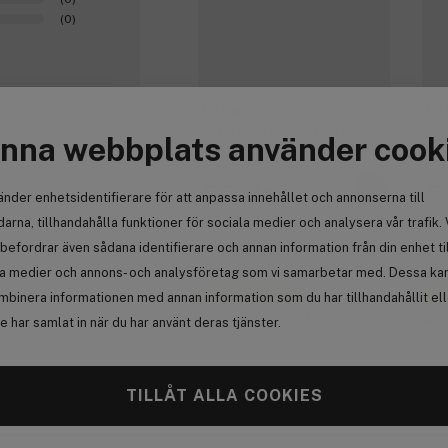
(0)
Oribe
Or
Desertland Revitalizing Hand
Val
nna webbplats använder cook
Wash 300ml
Han
560 kr
5
änder enhetsidentifierare för att anpassa innehållet och annonserna till
arna, tillhandahålla funktioner för sociala medier och analysera vår trafik. 
0
befordrar även sådana identifierare och annan information från din enhet ti
la medier och annons- och analysföretag som vi samarbetar med. Dessa kan 
Premium
Pr
Få 73 kr bonus
Få
mbinera informationen med annan information som du har tillhandahållit el
 har samlat in när du har använt deras tjänster.
Anmäl
TILLÅT ALLA COOKIES