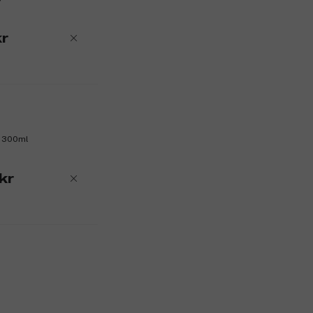
r
h 300ml
kr