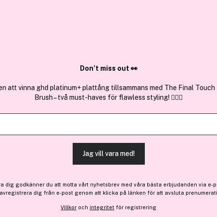
✓ Över 1,5 mil
ktura
✓ Trygg E-handel
Sök bland 25.253 produkter..
Don’t miss out 👀
en att vinna ghd platinum+ plattång tillsammans med The Final Touch
Brush – två must-haves för flawless styling! 💇‍♀️✨
Få 10 kr bonus
The Humble C
Humble Natural Mouthwash
(3)
Läs produktrecensioner (
Jag vill vara med!
Bara 5 på lager
ra dig godkänner du att motta vårt nyhetsbrev med våra bästa erbjudanden via e-p
95 kr
 avregistrera dig från e-post genom att klicka på länken för att avsluta prenumerat
Villkor
och
integritet
för registrering