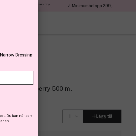
jon kunder – Trustpilot 4,7
✓ Minimumbelopp 299,-
av 5
 Narrow Dressing
o
 Kids Strawberry 500 ml
1)
ost. Du kan när som
Lägg till
ionen.