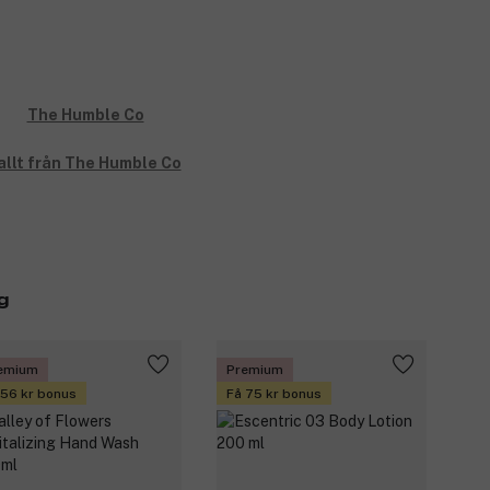
allt från The Humble Co
g
emium
Premium
 56 kr bonus
Få 75 kr bonus