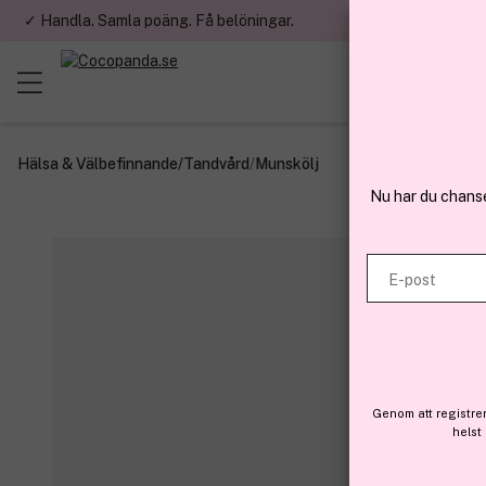
✓ Handla. Samla poäng. Få belöningar.
✓ Betala med fa
Hälsa & Välbefinnande
/
Tandvård
/
Munskölj
Nu har du chans
E-post
Genom att registre
helst