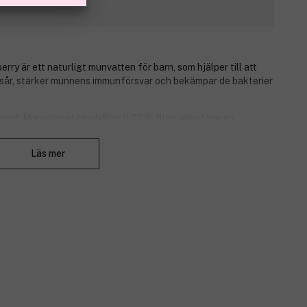
 är ett naturligt munvatten för barn, som hjälper till att
unsår, stärker munnens immunförsvar och bekämpar de bakterier
rad. Munvattnet innehåller 0,02 % fluor, vilket har en
Stäng
Läs mer
kter som är bra för dig och snälla mot vår planet. För de av
ende delen av världen bör det vara en plikt att ta hand om dem
 som aldrig kommer att få tillgång till tandvårdsprodukter. Det
ör varje såld Humble-produkt går en del av intäkterna till att
i nöd. Donationerna görs av Humble Smile Foundation, en svensk