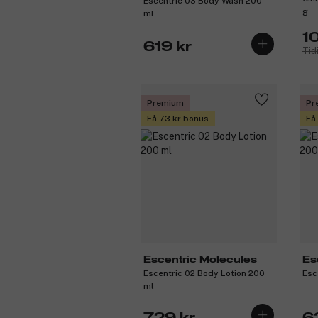
Escentric 03 Body Wash 200
g
ml
1
619 kr
Tid
Premium
Pr
Få 73 kr bonus
Få
Escentric Molecules
Es
Escentric 02 Body Lotion 200
Esc
ml