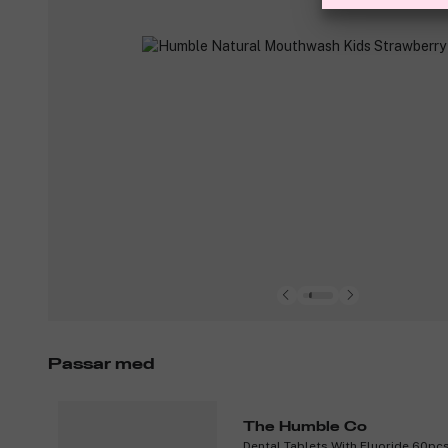
Passar med
The Humble Co
Dental Tablets With Fluoride 60pc