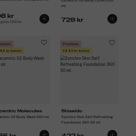
Escentric 05 Body Lotion 200
ml
08 kr
729 kr
igare 136 kr
emium
Premium
 64 kr bonus
Få 43 kr bonus
centric Molecules
Shiseido
entric 02 Body Wash 200 ml
Synchro Skin Self Refreshing
Foundation 360 30 ml