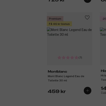
729 kr
6
Premium
-2
Få 46 kr bonus
(7)
Hi
Montblanc
Hi 
Mont Blanc Legend Eau de
Too
Toilette 30 ml
1
459 kr
Tid