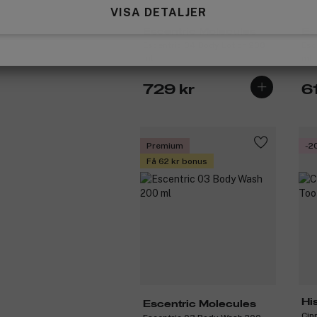
VISA DETALJER
Escentric Molecules
Es
Escentric 04 Body Lotion 200
Esc
ml
ml
729 kr
6
Premium
-2
Få 62 kr bonus
Hi
Escentric Molecules
Cin