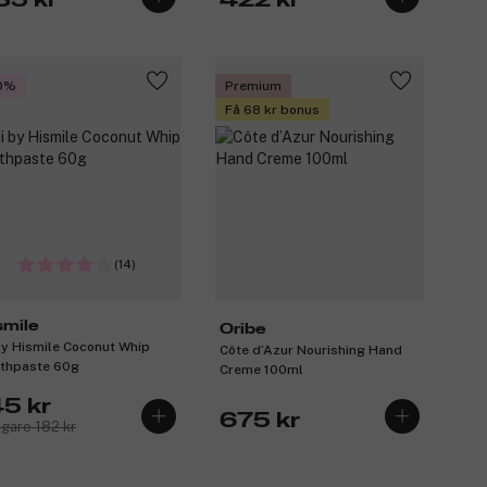
35 kr
422 kr
0%
Premium
Få 68 kr bonus
(14)
smile
Oribe
by Hismile Coconut Whip
Côte d’Azur Nourishing Hand
thpaste 60g
Creme 100ml
45 kr
675 kr
igare 182 kr