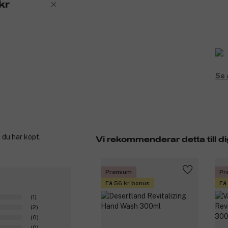
kr
Se 
 du har köpt.
Vi rekommenderar detta till di
Premium
Pr
Få 56 kr bonus
Få
(1)
(2)
(0)
(0)