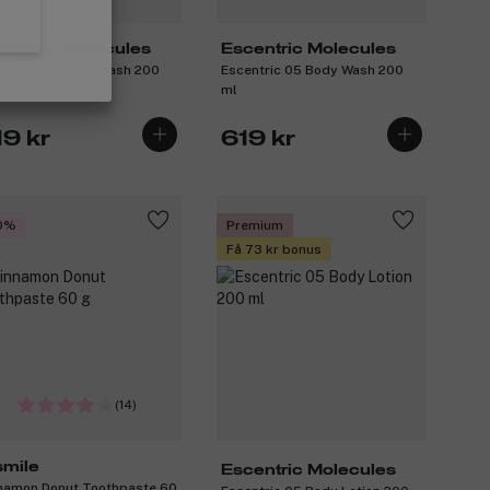
centric Molecules
Escentric Molecules
entric 04 Body Wash 200
Escentric 05 Body Wash 200
ml
19 kr
619 kr
0%
Premium
Få 73 kr bonus
(14)
smile
Escentric Molecules
namon Donut Toothpaste 60