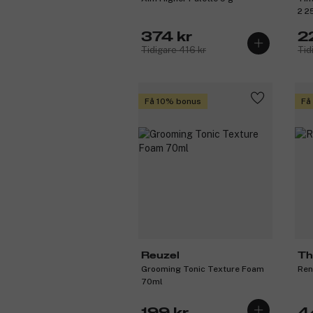
2 2
374 kr
2
Tidigare 416 kr
Tid
Få 10% bonus
Få
Reuzel
Th
Grooming Tonic Texture Foam
Ren
70ml