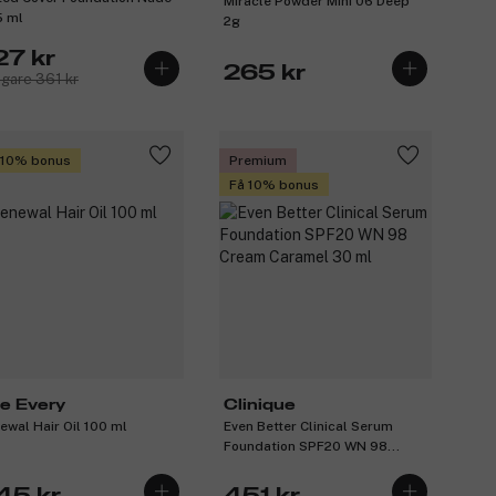
Miracle Powder Mini 06 Deep
5 ml
2g
27 kr
265 kr
igare 361 kr
 10% bonus
Premium
Få 10% bonus
e Every
Clinique
ewal Hair Oil 100 ml
Even Better Clinical Serum
Foundation SPF20 WN 98
Cream Caramel 30 ml