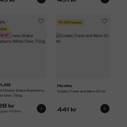
45 kr
451 kr
48%
Få 10% bonus
tlet
för 2
PLAB
Huxley
n Fitness Shake Raspberry-
Cream; Fresh and More 50 ml
te Choc 750g
28 kr
441 kr
igare 439 kr