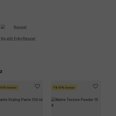
Se allt från Reuzel
g
 10% bonus
Få 10% bonus