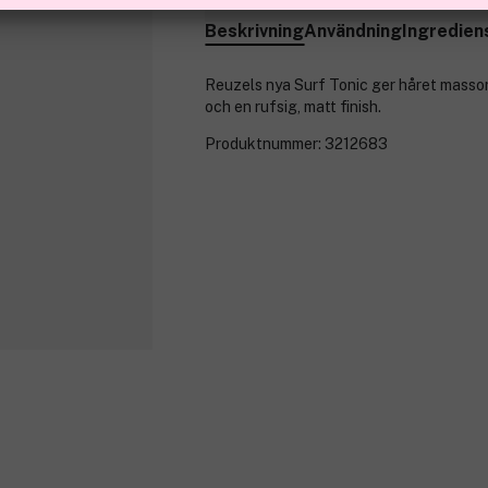
Beskrivning
Användning
Ingredien
Reuzels nya Surf Tonic ger håret massor
och en rufsig, matt finish.
Produktnummer:
3212683