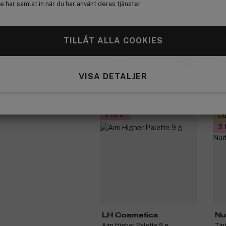
 har samlat in när du har använt deras tjänster.
Bulldog
Re
Original Styling Salt Spray 150
Cle
TILLÅT ALLA COOKIES
ml
g
228 kr
2
VISA DETALJER
-10%
-
3 för 2
Ou
3 
LH Cosmetics
Nu
Aim Higher Palette 9 g
Tin