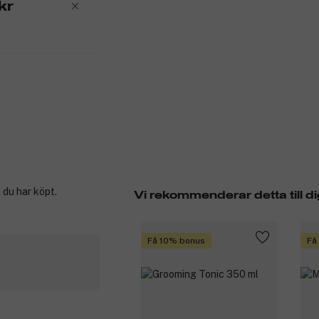
kr
 du har köpt.
Vi rekommenderar detta till di
Få 10% bonus
Få