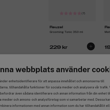
(7)
Reuzel
Re
Grooming Tonic 350 ml
Mat
229 kr
19
nna webbplats använder cook
Få 10% bonus
Få
änder enhetsidentifierare för att anpassa innehållet och annonserna till
arna, tillhandahålla funktioner för sociala medier och analysera vår trafik. 
befordrar även sådana identifierare och annan information från din enhet ti
la medier och annons- och analysföretag som vi samarbetar med. Dessa kan 
mbinera informationen med annan information som du har tillhandahållit el