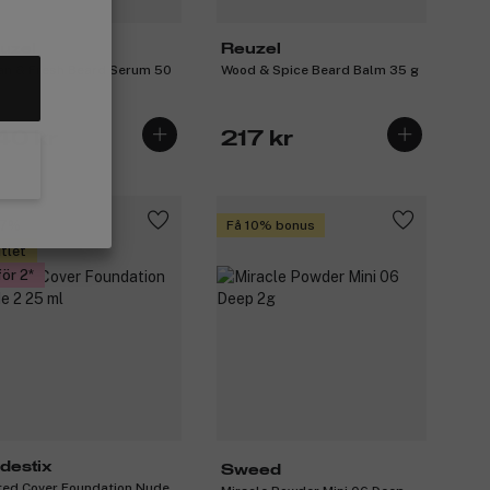
uzel
Reuzel
an & Fresh Beard Serum 50
Wood & Spice Beard Balm 35 g
40 kr
217 kr
37%
Få 10% bonus
tlet
för 2
destix
Sweed
ted Cover Foundation Nude