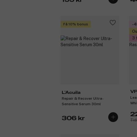
199 kr
4
Få 10% bonus
-
Ou
3 
V
L'Acuila
Lea
Repair & Recover Ultra-
Whi
Sensitive Serum 30ml
2
306 kr
Tid