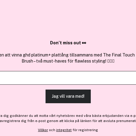
✓ Över 1,5 mil
ktura
✓ Trygg E-handel
Sök bland 25.327 produkter..
Don’t miss out 👀
en att vinna ghd platinum+ plattång tillsammans med The Final Touch
Brush – två must-haves för flawless styling! 💇‍♀️✨
Få 10% bonus
Reuzel
Surf Tonic 355ml
Jag vill vara med!
Bara 2 på lager
229 kr
ra dig godkänner du att motta vårt nyhetsbrev med våra bästa erbjudanden via e-p
 avregistrera dig från e-post genom att klicka på länken för att avsluta prenumerat
Villkor
och
integritet
för registrering
Finns online