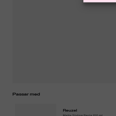
Passar med
Reuzel
Matte Styling Paste 100 ml