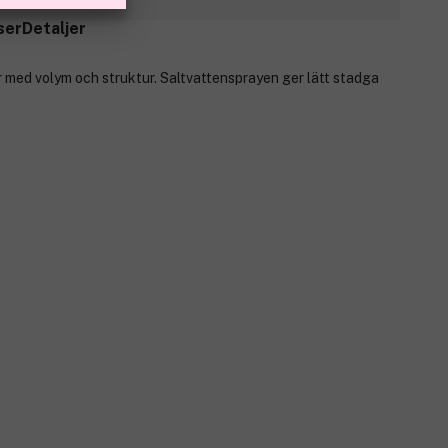
ser
Detaljer
 med volym och struktur. Saltvattensprayen ger lätt stadga