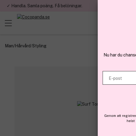
✓ Handla. Samla poäng. Få belöningar.
✓ Betala med fa
Man
/
Hårvård
/
Styling
Nu har du chans
E-post
Genom att registre
helst