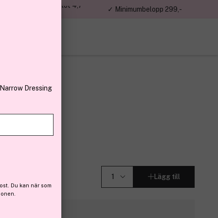
jon kunder – Trustpilot 4,7
✓ Minimumbelopp 299,-
av 5
 Narrow Dressing
Lägg till
ost. Du kan när som
ionen.