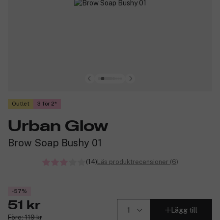
Outlet
3 för 2
Urban Glow
Brow Soap Bushy 01
(14)
Läs produktrecensioner (6)
-57%
51 kr
Lägg till
Före: 119 kr