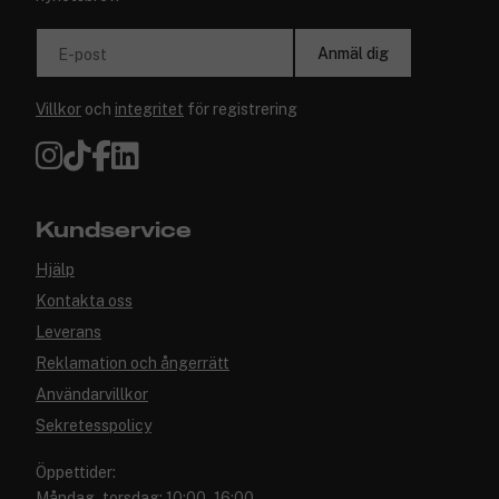
Anmäl dig
E-post
Villkor
och
integritet
för registrering
Kundservice
Hjälp
Kontakta oss
Leverans
Reklamation och ångerrätt
Användarvillkor
Sekretesspolicy
Öppettider:
Måndag–torsdag: 10:00–16:00