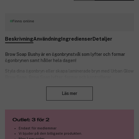
Finns online
Beskrivning
Användning
Ingredienser
Detaljer
Brow Soap Bushy är en ögonbrynstvål som lyfter och formar
ögonbrynen samt håller hela dagen!
Styla dina ögonbryn eller skapa laminerade bryn med Urban Glow
Brow Soap. Brow Soap lyfter, formar och kontrollerar
ögonbrynshåren samtidigt som den är lätt att applicera och
Stäng
håller hela dagen.
Läs mer
Produktnummer:
3212577
Outlet: 3 för 2
Endast för medlemmar
Vi bjuder på den billigaste produkten.
Max 1 per order.