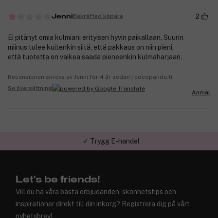
2
Bekräftad köpare
Jenni
Ei pitänyt omia kulmiani erityisen hyvin paikallaan. Suurin
miinus tulee kuitenkin siitä, että pakkaus on niin pieni,
että tuotetta on vaikea saada pieneenkin kulmaharjaan.
Recensionen skrevs av Jenni för 4 år sedan | cocopanda.fi
Se översättning
Anmäl
✓ Trygg E-handel
Let's be friends!
Vill du ha våra bästa erbjudanden, skönhetstips och
inspirationer direkt till din inkorg? Registrera dig på vårt
nyhetsbrev!