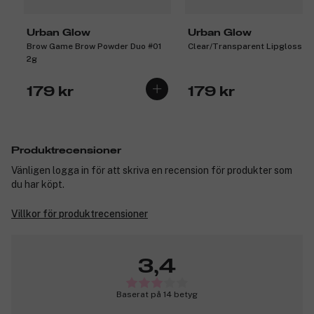
Urban Glow
Urban Glow
Brow Game Brow Powder Duo #01
Clear/Transparent Lipgloss 2,
2g
179 kr
179 kr
Produktrecensioner
Vänligen logga in för att skriva en recension för produkter som
du har köpt.
Villkor för produktrecensioner
3,4
Baserat på 14 betyg