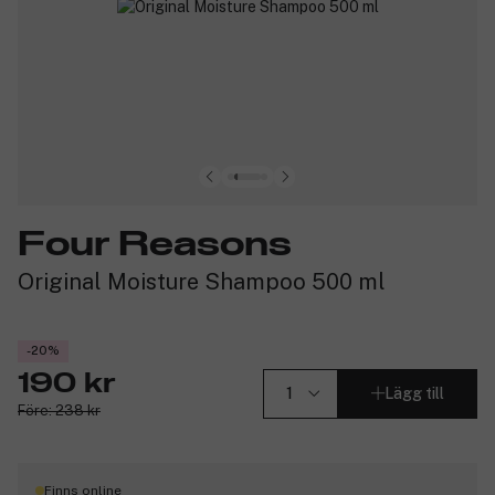
Four Reasons
Original Moisture Shampoo 500 ml
-20%
190 kr
Lägg till
Före: 238 kr
Finns online