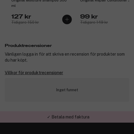
Original Moisture Shampoo 300
Original Repair Conditioner 30
ml
127 kr
99 kr
Tidigare 150 kr
Tidigare 149 kr
Produktrecensioner
Vänligen logga in för att skriva en recension för produkter som
du har köpt.
Villkor för produktrecensioner
Inget funnet
✓ Betala med faktura
✓ Trygg E-handel