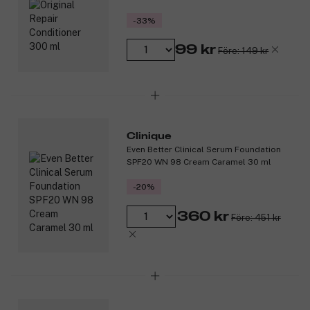
-33%
99 kr
Före: 149 kr
Clinique
Even Better Clinical Serum Foundation
SPF20 WN 98 Cream Caramel 30 ml
-20%
360 kr
Före: 451 kr