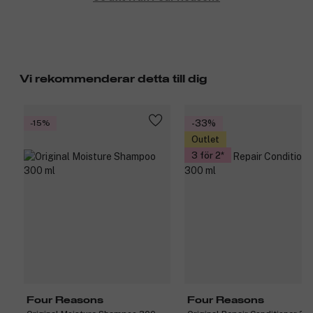
Vi rekommenderar detta till dig
-15%
-33%
Outlet
3 för 2
Four Reasons
Four Reasons