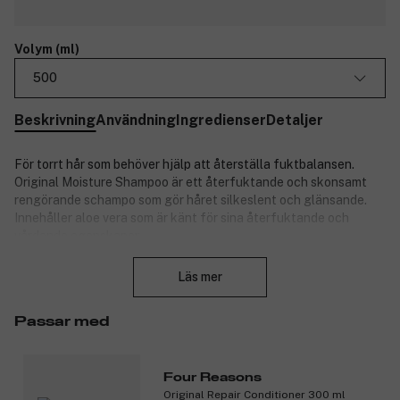
Volym (ml)
500
Beskrivning
Användning
Ingredienser
Detaljer
För torrt hår som behöver hjälp att återställa fuktbalansen.
Original Moisture Shampoo är ett återfuktande och skonsamt
rengörande schampo som gör håret silkeslent och glänsande.
Innehåller aloe vera som är känt för sina återfuktande och
vårdande egenskaper.
Stäng
Four Reasons Original är en komplett hårvårdsserie i
Läs mer
återvinningsbara förpackningar. Produkterna är 100 procent
veganska och innehåller inga animaliska ingredienser.
Plastförpackningarna är tillverkad av återvinningsbar,
Passar med
biobaserad plast från sockerrör, vilket avsevärt minskar
koldioxidavtrycket.
Four Reasons
Produktnummer:
3212556
Original Repair Conditioner 300 ml