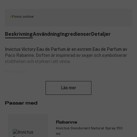
Finns online
Beskrivning
Användning
Ingredienser
Detaljer
Invictus Victory Eau de Parfum är en extrem Eau de Parfum av
Paco Rabanne. Doften är inspirerad av seger och symboliserar
stoltheten och styrkan i att vinna.
Doftnoter:
Stäng
Toppnoter: citron och rosépeppar
Läs mer
Hjärtnoter: rökelse och lavendel
Basnoter: tonkabönor och ambra
Passar med
Produktnummer:
3210414
Rabanne
Invictus Deodorant Natural Spray 150
ml