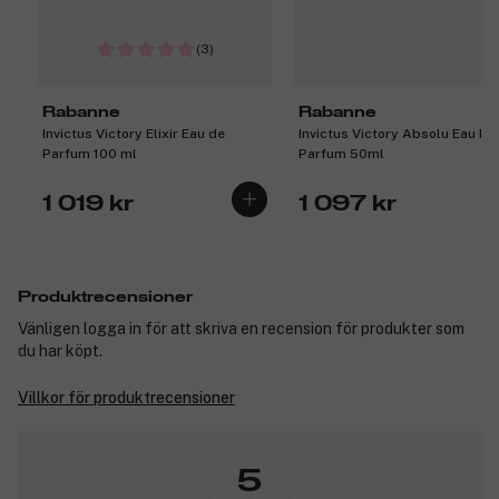
(3)
Rabanne
Rabanne
Invictus Victory Elixir Eau de
Invictus Victory Absolu Eau De
Parfum 100 ml
Parfum 50ml
1 019 kr
1 097 kr
Produktrecensioner
Vänligen logga in för att skriva en recension för produkter som
du har köpt.
Villkor för produktrecensioner
5