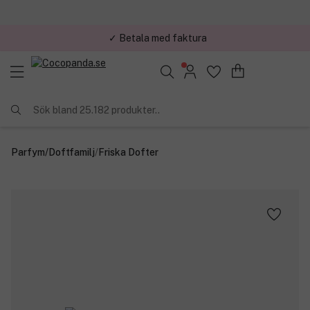
✓ Betala med faktura
✓ Trygg E-handel
Sök bland 25.182 produkter..
Parfym
/
Doftfamilj
/
Friska Dofter