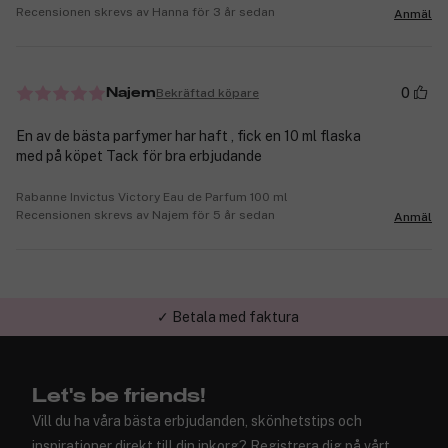
Recensionen skrevs av Hanna för 3 år sedan
Anmäl
0
Bekräftad köpare
Najem
En av de bästa parfymer har haft , fick en 10 ml flaska
med på köpet Tack för bra erbjudande
Rabanne Invictus Victory Eau de Parfum 100 ml
Recensionen skrevs av Najem för 5 år sedan
Anmäl
✓ Betala med faktura
✓ Trygg E-handel
Let's be friends!
Vill du ha våra bästa erbjudanden, skönhetstips och
inspirationer direkt till din inkorg? Registrera dig på vårt