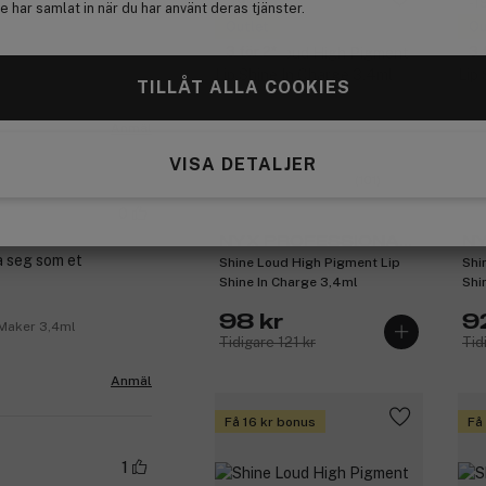
-19%
-1
 har samlat in när du har använt deras tjänster.
Outlet
Ou
3 för 2
3 
e Flirt 3,4ml
TILLÅT ALLA COOKIES
no
Anmäl
VISA DETALJER
(101)
0
NYX PROFESSIONAL
NY
a seg som et
Shine Loud High Pigment Lip
Shi
MAKEUP
M
Shine In Charge 3,4ml
Shi
98 kr
9
 Maker 3,4ml
Tidigare 121 kr
Tid
Anmäl
Få 16 kr bonus
Få
1