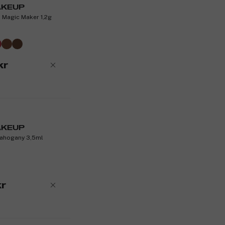
AKEUP
Produktnummer:
3208699
 Magic Maker 1,2g
kr
AKEUP
Mahogany 3,5ml
kr