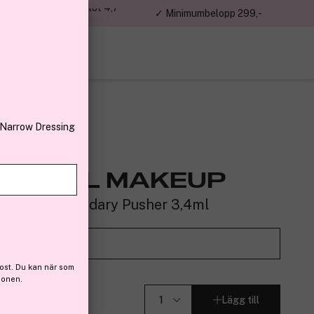
jon kunder – Trustpilot 4,7
✓ Minimumbelopp 299,-
av 5
 Narrow Dressing
SIONAL MAKEUP
ip Shine Boundary Pusher 3,4ml
 (61)
Prova det på
ost. Du kan när som
ionen.
Lägg till