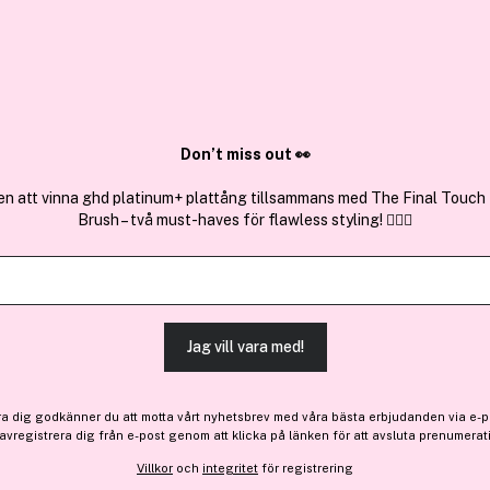
✓ Över 1,5 mil
ktura
✓ Trygg E-handel
Sök bland 25.233 produkter..
Don’t miss out 👀
en att vinna ghd platinum+ plattång tillsammans med The Final Touch
Brush – två must-haves för flawless styling! 💇‍♀️✨
Få 13 kr bonus
NYX PROFES
Shine Loud High Pigment L
(101)
Läs produktrecensioner
Jag vill vara med!
ra dig godkänner du att motta vårt nyhetsbrev med våra bästa erbjudanden via e-p
 avregistrera dig från e-post genom att klicka på länken för att avsluta prenumerat
Bara 4 på lager
129 kr
Villkor
och
integritet
för registrering