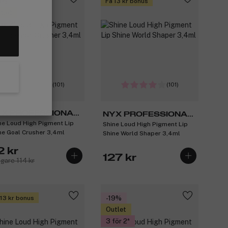
9%
Få 13 kr bonus
tlet
för 2
(101)
(101)
X PROFESSIONAL
NYX PROFESSIONAL
ne Loud High Pigment Lip
AKEUP
Shine Loud High Pigment Lip
MAKEUP
ne Goal Crusher 3,4ml
Shine World Shaper 3,4ml
2 kr
127 kr
igare 114 kr
 13 kr bonus
-19%
Outlet
3 för 2