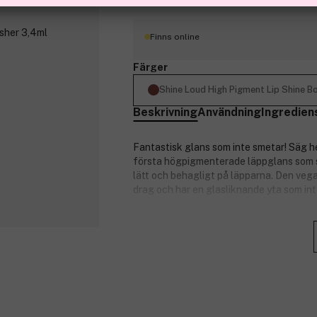
Finns online
Färger
Shine Loud High Pigment Lip Shine B
Beskrivning
Användning
Ingredien
Fantastisk glans som inte smetar! Säg h
första högpigmenterade läppglans som si
lätt och behagligt på läpparna. Den ve
drag och har en glasliknande yta som int
Appliceras med en enkel tvåstegsteknik
underbara oljor* och följ sedan upp med
mest fantastiska glans du någonsin sett! S
flyter inte ut och bleknar inte: Du kan k
munskyddet!
*Berikad med olja från macadamiafrön, k
**Berikat med E-vitaminderivat