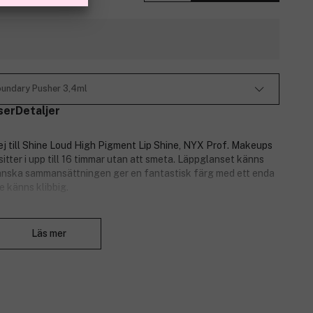
oundary Pusher 3,4ml
ser
Detaljer
ej till Shine Loud High Pigment Lip Shine, NYX Prof. Makeups
tter i upp till 16 timmar utan att smeta. Läppglanset känns
ganska sammansättningen ger en fantastisk färg med ett enda
e känns klibbig.
. Applicera först den högpigmenterade basen berikad med
Stäng
 det ultrareflekterande toppglanset** för att ge läpparna den
Läs mer
itter i upp till 16 timmar – utan att smeta. Sitter där det ska,
yssas, dricka, slänga med håret – och till och med bära det under
orianderfrukter, jojobafrön, aprikoskärnor och passionsfrukt