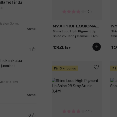
lla fel får du
 är
(101)
ission 3,4ml
NYX PROFESSIONAL
NY
Anmäl
Shine Loud High Pigment Lip
Shi
MAKEUP
M
Shine 25 Daring Damsel 3,4ml
Shi
134 kr
12
1
o hiukan kuluu
a juomiset
Få 13 kr bonus
Få
 Maker 3,4ml
Anmäl
(101)
0