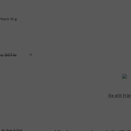
Peach 10 g
re: 307 kr
Se allt f
 du har köpt.