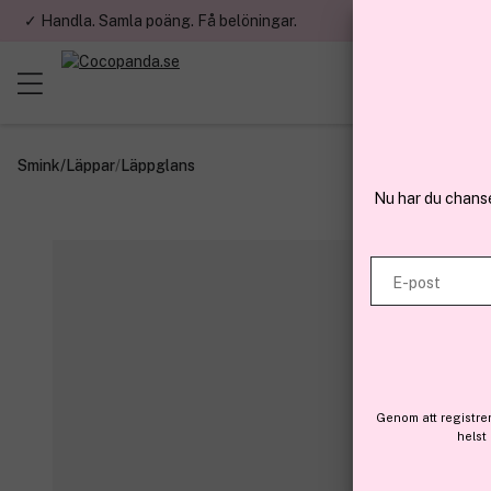
✓ Handla. Samla poäng. Få belöningar.
✓ Betala med fa
Smink
/
Läppar
/
Läppglans
Nu har du chans
E-post
Genom att registre
helst