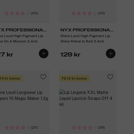
(101)
(101)
X PROFESSIONAL
NYX PROFESSIONAL
ne Loud High Pigment Lip
Shine Loud High Pigment Lip
AKEUP
MAKEUP
ne On A Mission 3,4ml
Shine Rebel In Red 3,4ml
7 kr
129 kr
 13 kr bonus
Få 15 kr bonus
(25)
(29)