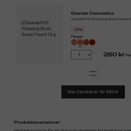
Grande Cosmetics
GrandePOP Plumping Blush Sweet 
-15%
Färger
260 kr
Fö
Köp 3 produkter för 496 kr
Produktrecensioner
Vänligen logga in för att skriva en recension för produkter som