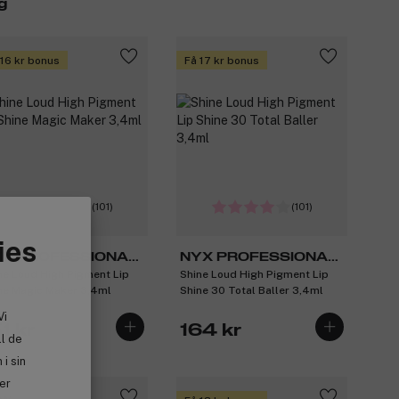
g
 16 kr bonus
Få 17 kr bonus
(101)
(101)
ies
X PROFESSIONAL
NYX PROFESSIONAL
ne Loud High Pigment Lip
Shine Loud High Pigment Lip
AKEUP
MAKEUP
ne Magic Maker 3,4ml
Shine 30 Total Baller 3,4ml
Vi
1 kr
164 kr
ll de
i sin
ler