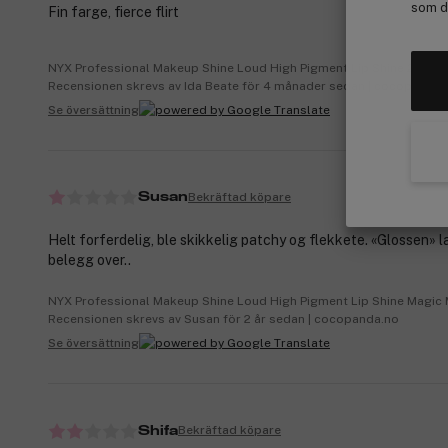
som de
Fin farge, fierce flirt
NYX Professional Makeup Shine Loud High Pigment Lip Shine 26 Fierc
Recensionen skrevs av Ida Beate för 4 månader sedan | cocopanda.
Se översättning
Bekräftad köpare
Susan
Helt forferdelig, ble skikkelig patchy og flekkete. «Glossen» l
belegg over..
NYX Professional Makeup Shine Loud High Pigment Lip Shine Magic
Recensionen skrevs av Susan för 2 år sedan | cocopanda.no
Se översättning
Bekräftad köpare
Shifa