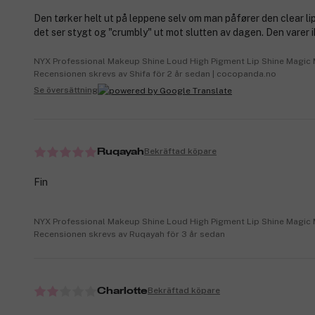
Den tørker helt ut på leppene selv om man påfører den clear l
det ser stygt og "crumbly" ut mot slutten av dagen. Den varer i
NYX Professional Makeup Shine Loud High Pigment Lip Shine Magic
Recensionen skrevs av Shifa för 2 år sedan | cocopanda.no
Se översättning
Bekräftad köpare
Ruqayah
Fin
NYX Professional Makeup Shine Loud High Pigment Lip Shine Magic
Recensionen skrevs av Ruqayah för 3 år sedan
Bekräftad köpare
Charlotte