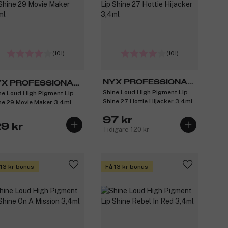
(101)
(101)
NYX PROFESSIONAL
X PROFESSIONAL
Shine Loud High Pigment Lip
MAKEUP
ne Loud High Pigment Lip
AKEUP
Shine 27 Hottie Hijacker 3,4ml
ne 29 Movie Maker 3,4ml
97 kr
29 kr
Tidigare 120 kr
 13 kr bonus
Få 13 kr bonus