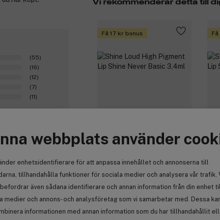
Vi rekommenderar detta till di
Få 17 kr bonus
Få
(55)
(16)
(12)
(7)
(11)
(101)
nna webbplats använder cook
NYX PROFESSIONAL
NY
Shine Loud High Pigment Lip
Shi
MAKEUP
M
Shine Never Basic 3,4ml
Shi
änder enhetsidentifierare för att anpassa innehållet och annonserna till
arna, tillhandahålla funktioner för sociala medier och analysera vår trafik. 
164 kr
15
befordrar även sådana identifierare och annan information från din enhet ti
la medier och annons- och analysföretag som vi samarbetar med. Dessa kan 
0
mbinera informationen med annan information som du har tillhandahållit el