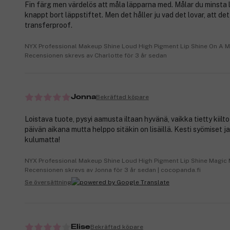
Fin färg men värdelös att måla läpparna med. Målar du minsta li
knappt bort läppstiftet. Men det håller ju vad det lovar, att det
transferproof.
NYX Professional Makeup Shine Loud High Pigment Lip Shine On A M
Recensionen skrevs av Charlotte för 3 år sedan
Bekräftad köpare
Jonna
Loistava tuote, pysyi aamusta iltaan hyvänä, vaikka tietty kiilt
päivän aikana mutta helppo sitäkin on lisäillä. Kesti syömiset j
kulumatta!
NYX Professional Makeup Shine Loud High Pigment Lip Shine Magic
Recensionen skrevs av Jonna för 3 år sedan | cocopanda.fi
Se översättning
Bekräftad köpare
Elise