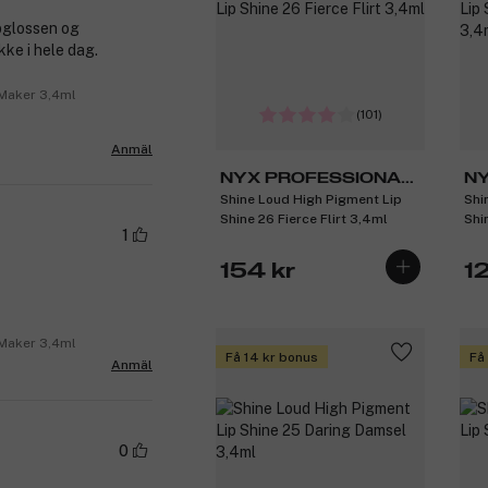
ipglossen og
kke i hele dag.
 Maker 3,4ml
(101)
Anmäl
NYX PROFESSIONAL
NY
Shine Loud High Pigment Lip
Shi
MAKEUP
M
Shine 26 Fierce Flirt 3,4ml
Shi
1
154 kr
1
 Maker 3,4ml
Få 14 kr bonus
Få
Anmäl
0