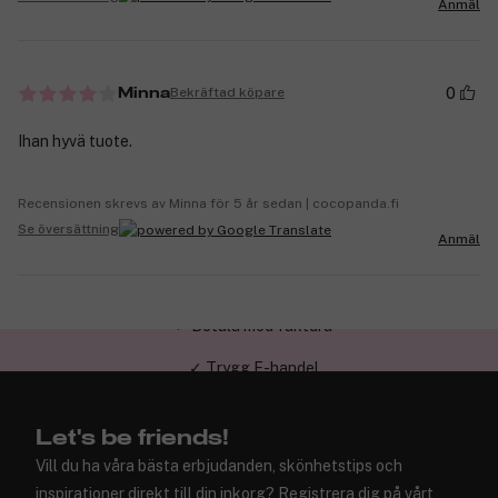
Anmäl
0
Bekräftad köpare
Minna
Ihan hyvä tuote.
Recensionen skrevs av Minna för 5 år sedan | cocopanda.fi
Se översättning
Anmäl
✓ Trygg E-handel
Let's be friends!
Vill du ha våra bästa erbjudanden, skönhetstips och
inspirationer direkt till din inkorg? Registrera dig på vårt