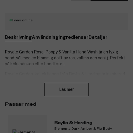
Finns online
Beskrivning
Användning
Ingredienser
Detaljer
Royale Garden Rose, Poppy & Vanilla Hand Wash är en lyxig
handtvål med en blommig doft av ros, vallmo och vanilj. Perfekt
på köksbänken eller handfatet.
Royale Garden-kollektionen från Baylis & Harding är inspirerad
av den klassiska och majestätiska engelska trädgården.
Stäng
Handtvålen har en mild, uppfriskande doft och kommer i en
Läs mer
stilfull och klassisk flaska med blommönster som passar lika bra
i alla husets rum.
Passar med
Perfekt som present till dig själv eller någon du tycker om.
Produktnummer:
3207046
Baylis & Harding
Elements Dark Amber & Fig Body