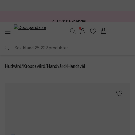
✓ Trygg E-handel
Sök bland 25.222 produkter..
Hudvård
/
Kroppsvård
/
Handvård
/
Handtvål