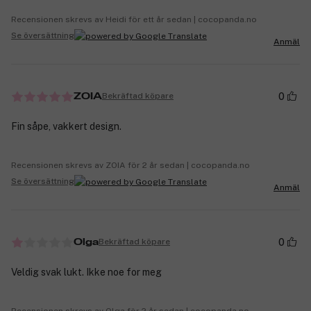
Recensionen skrevs av Heidi för ett år sedan | cocopanda.no
Se översättning
Anmäl
0
Bekräftad köpare
ZOIA
Fin såpe, vakkert design.
Recensionen skrevs av ZOIA för 2 år sedan | cocopanda.no
Se översättning
Anmäl
0
Bekräftad köpare
Olga
Veldig svak lukt. Ikke noe for meg
Recensionen skrevs av Olga för 2 år sedan | cocopanda.no