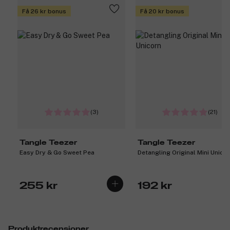
Få 26 kr bonus
Få 20 kr bonus
(3)
(21)
Tangle Teezer
Tangle Teezer
Easy Dry & Go Sweet Pea
Detangling Original Mini Unico
255 kr
192 kr
Produktrecensioner