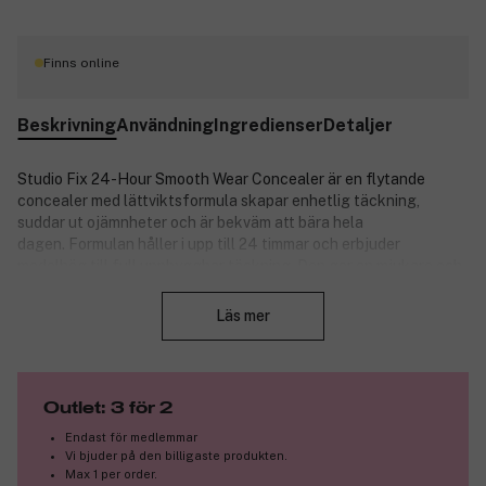
Finns online
Beskrivning
Användning
Ingredienser
Detaljer
Studio Fix 24-Hour Smooth Wear Concealer är en flytande
concealer med lättviktsformula skapar enhetlig täckning,
suddar ut ojämnheter och är bekväm att bära hela
dagen.
Formulan håller i upp till 24 timmar och erbjuder
medelhög till full uppbyggbar täckning. Den ger en mjukare och
Stäng
jämnare hud som alltid är selfie-redo. Du nollställer enkelt
valfritt område med den lilla skumgummiapplikatorn, vilket gör
Läs mer
den till ett magiskt makeuptrollspö. Huden ser fräsch och
perfekt ut med en naturligt matt finish som aldrig torkar eller
kletar.
Outlet: 3 för 2
Produktnummer:
3203846
Endast för medlemmar
Vi bjuder på den billigaste produkten.
Max 1 per order.