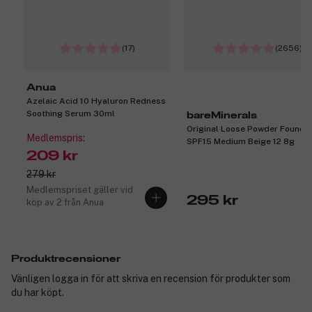
(17)
(2656)
Anua
Azelaic Acid 10 Hyaluron Redness
Soothing Serum 30ml
bareMinerals
Original Loose Powder Founda
Medlemspris:
SPF15 Medium Beige 12 8g
209 kr
279 kr
Medlemspriset gäller vid
295 kr
köp av 2 från Anua
Produktrecensioner
Vänligen logga in för att skriva en recension för produkter som
du har köpt.