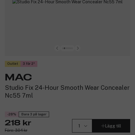
Outlet
3 för 2
MAC
Studio Fix 24-Hour Smooth Wear Concealer
Nc55 7ml
-28%
Bara 3 på lager
218 kr
Lägg till
Före: 304 kr