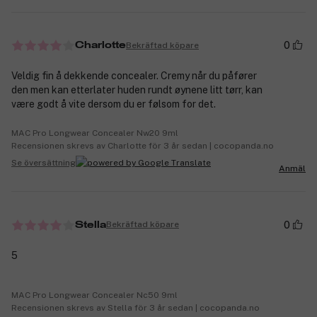
0
Bekräftad köpare
Charlotte
Veldig fin å dekkende concealer. Cremy når du påfører
den men kan etterlater huden rundt øynene litt tørr, kan
være godt å vite dersom du er følsom for det.
MAC Pro Longwear Concealer Nw20 9ml
Recensionen skrevs av Charlotte för 3 år sedan | cocopanda.no
Se översättning
Anmäl
0
Bekräftad köpare
Stella
5
MAC Pro Longwear Concealer Nc50 9ml
Recensionen skrevs av Stella för 3 år sedan | cocopanda.no