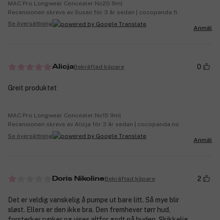
MAC Pro Longwear Concealer Nc20 9ml
Recensionen skrevs av Susan för 3 år sedan | cocopanda.fi
Se översättning
Anmäl
0
Bekräftad köpare
Alicja
Greit produktet
MAC Pro Longwear Concealer Nc15 9ml
Recensionen skrevs av Alicja för 3 år sedan | cocopanda.no
Se översättning
Anmäl
2
Bekräftad köpare
Doris Nikoline
Det er veldig vanskelig å pumpe ut bare litt. Så mye blir
sløst. Ellers er den ikke bra. Den fremhever tørr hud,
forsterker rynker og vises altfor godt på huden. Skikkelig