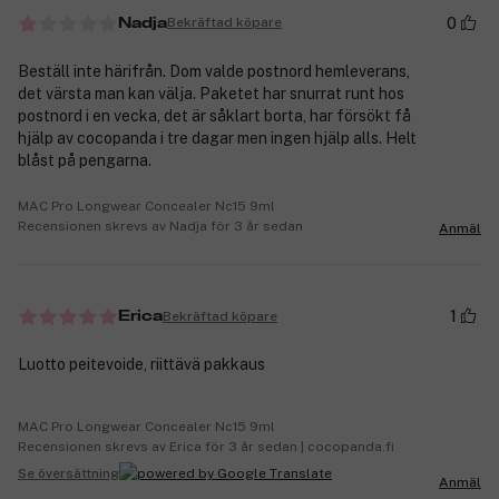
0
Bekräftad köpare
Nadja
Beställ inte härifrån. Dom valde postnord hemleverans,
det värsta man kan välja. Paketet har snurrat runt hos
postnord i en vecka, det är såklart borta, har försökt få
hjälp av cocopanda i tre dagar men ingen hjälp alls. Helt
blåst på pengarna.
MAC Pro Longwear Concealer Nc15 9ml
Recensionen skrevs av Nadja för 3 år sedan
Anmäl
1
Bekräftad köpare
Erica
Luotto peitevoide, riittävä pakkaus
MAC Pro Longwear Concealer Nc15 9ml
Recensionen skrevs av Erica för 3 år sedan | cocopanda.fi
Se översättning
Anmäl