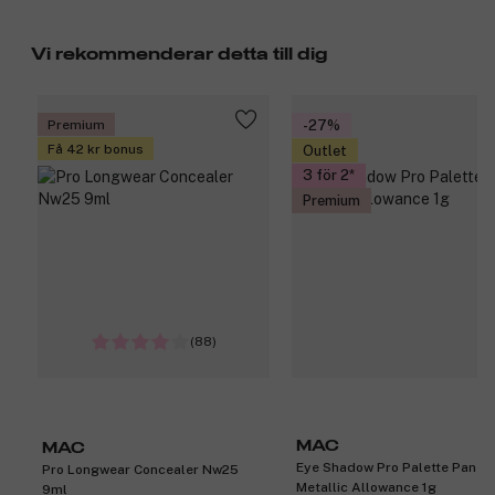
Vi rekommenderar detta till dig
Premium
-27%
Få 42 kr bonus
Outlet
3 för 2
Premium
(88)
MAC
MAC
Eye Shadow Pro Palette Pan
Pro Longwear Concealer Nw25
Metallic Allowance 1g
9ml