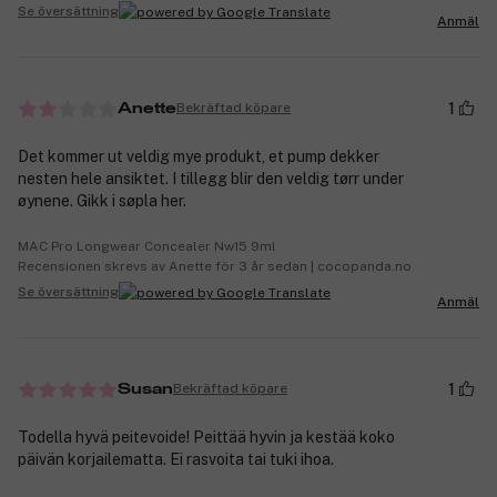
Se översättning
Anmäl
1
Bekräftad köpare
Anette
Det kommer ut veldig mye produkt, et pump dekker
nesten hele ansiktet. I tillegg blir den veldig tørr under
øynene. Gikk i søpla her.
MAC Pro Longwear Concealer Nw15 9ml
Recensionen skrevs av Anette för 3 år sedan | cocopanda.no
Se översättning
Anmäl
1
Bekräftad köpare
Susan
Todella hyvä peitevoide! Peittää hyvin ja kestää koko
päivän korjailematta. Ei rasvoita tai tuki ihoa.