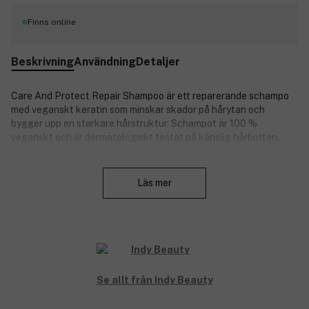
Finns online
Beskrivning
Användning
Detaljer
Care And Protect Repair Shampoo är ett reparerande schampo
med veganskt keratin som minskar skador på hårytan och
bygger upp en starkare hårstruktur. Schampot är 100 %
veganskt och är dermatologiskt testat på känslig hårbotten.
Nyckelingredienser:
Stäng
Läs mer
havreextrakt.
polymer.
Produktnummer:
3203411
Se allt från Indy Beauty