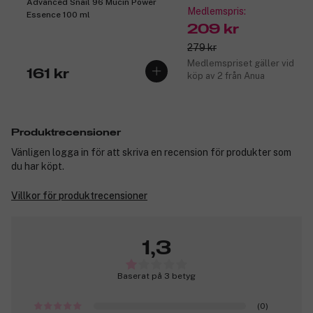
Advanced Snail 96 Mucin Power
Medlemspris:
Essence 100 ml
209 kr
279 kr
Medlemspriset gäller vid
161 kr
köp av 2 från Anua
Produktrecensioner
Vänligen logga in för att skriva en recension för produkter som
du har köpt.
Villkor för produktrecensioner
1,3
Baserat på 3 betyg
(0)