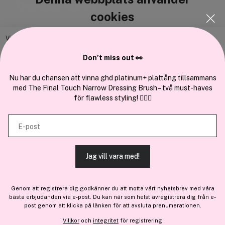
Cocopanda.se
cookies
Om oss
Bli medlem
Vi använder enhetsidentifierare för att anpassa innehållet och
annonserna till användarna, tillhandahålla funktioner för sociala medier
Samarbeta med oss
Don’t miss out 👀
och analysera vår trafik. Vi vidarebefordrar även sådana identifierare
och annan information från din enhet till de sociala medier och annons-
Nu har du chansen att vinna ghd platinum+ plattång tillsammans
med The Final Touch Narrow Dressing Brush – två must-haves
och analysföretag som vi samarbetar med. Dessa kan i sin tur
för flawless styling! 💇‍♀️✨
kombinera informationen med annan information som du har
En del av
Brandsdal Group AS
tillhandahållit eller som de har samlat in när du har använt deras
E-post
tjänster.
För personlig vägledning om professionella hårprodukter, klicka
här
.
Jag vill vara med!
TILLÅT ALLA COOKIES
Genom att registrera dig godkänner du att motta vårt nyhetsbrev med våra
bästa erbjudanden via e-post. Du kan när som helst avregistrera dig från e-
VISA DETALJER
post genom att klicka på länken för att avsluta prenumerationen.
Villkor
och
integritet
för registrering