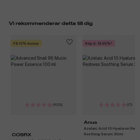
Vi rekommenderar detta till dig
Få 10% bonus
Köp 2, få 25%
(1133)
(17)
Anua
Azelaic Acid 10 Hyaluron Red
Soothing Serum 30ml
COSRX