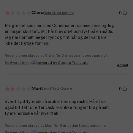
0
Bekräftad köpare
Clara
Brugte det sammen med Conditioner i samme serie og Jeg
er meget skuffet.. Mit hår blev stivt och tykt på en måde.
Jeg har normalt meget tynt og fint hår og det var bare
ikke det rigtige for mig.
Recensionen skrevs av Clara för 5 år sedan | cocopanda.dk
Se översättning
Anmäl
0
Bekräftad köpare
Mari
Svært tyntflytende så bruker den opp raskt. Håret ser
også litt fett ut etter vask. Har ikke fungert bra på mitt
tynne nordiske hår ihvertfall
Recensionen skrevs av Mari för 5 år sedan | cocopanda.no
Se översättning