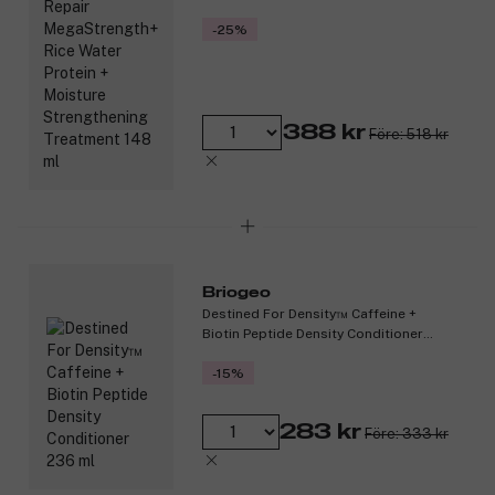
Strengthening Treatment 148 ml
-25%
388 kr
Före: 518 kr
Briogeo
Destined For Density™ Caffeine +
Biotin Peptide Density Conditioner
236 ml
-15%
283 kr
Före: 333 kr