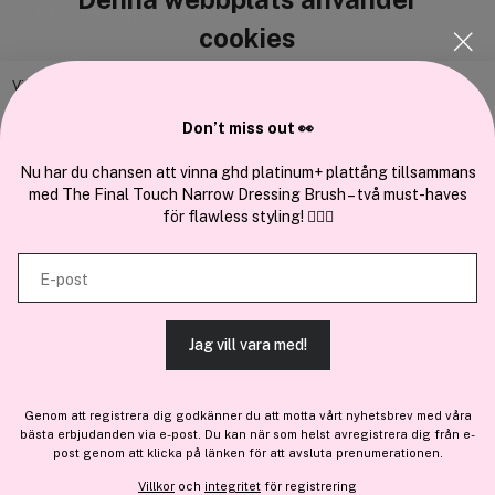
Cocopanda.se
cookies
Om oss
Bli medlem
Vi använder enhetsidentifierare för att anpassa innehållet och
annonserna till användarna, tillhandahålla funktioner för sociala medier
Samarbeta med oss
Don’t miss out 👀
och analysera vår trafik. Vi vidarebefordrar även sådana identifierare
och annan information från din enhet till de sociala medier och annons-
Nu har du chansen att vinna ghd platinum+ plattång tillsammans
med The Final Touch Narrow Dressing Brush – två must-haves
och analysföretag som vi samarbetar med. Dessa kan i sin tur
för flawless styling! 💇‍♀️✨
kombinera informationen med annan information som du har
En del av
Brandsdal Group AS
tillhandahållit eller som de har samlat in när du har använt deras
E-post
tjänster.
För personlig vägledning om professionella hårprodukter, klicka
här
.
Jag vill vara med!
TILLÅT ALLA COOKIES
Genom att registrera dig godkänner du att motta vårt nyhetsbrev med våra
bästa erbjudanden via e-post. Du kan när som helst avregistrera dig från e-
VISA DETALJER
post genom att klicka på länken för att avsluta prenumerationen.
Villkor
och
integritet
för registrering