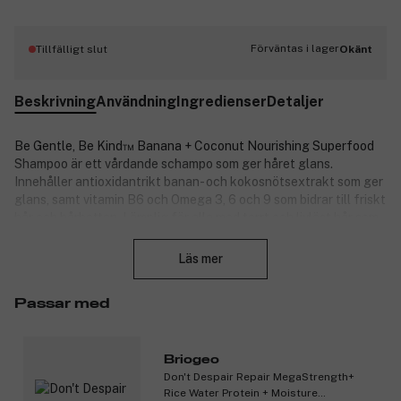
Förväntas i lager
Tillfälligt slut
Okänt
Beskrivning
Användning
Ingredienser
Detaljer
Be Gentle, Be Kind™ Banana + Coconut Nourishing Superfood
Shampoo är ett vårdande schampo som ger håret glans.
Innehåller antioxidantrikt banan- och kokosnötsextrakt som ger
glans, samt vitamin B6 och Omega 3, 6 och 9 som bidrar till friskt
hår och hårbotten. Lämplig för alla med torrt och livlöst hår som
Stäng
vill ha en vårdande behandling.
Läs mer
Produktnummer:
3199960
Passar med
Briogeo
Don't Despair Repair MegaStrength+
Rice Water Protein + Moisture