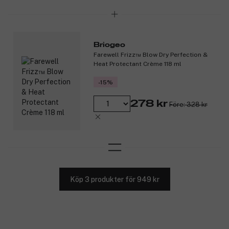
Briogeo
Farewell Frizz™ Blow Dry Perfection &
Heat Protectant Crème 118 ml
-15%
278 kr
Före: 328 kr
Köp 3 produkter för 949 kr