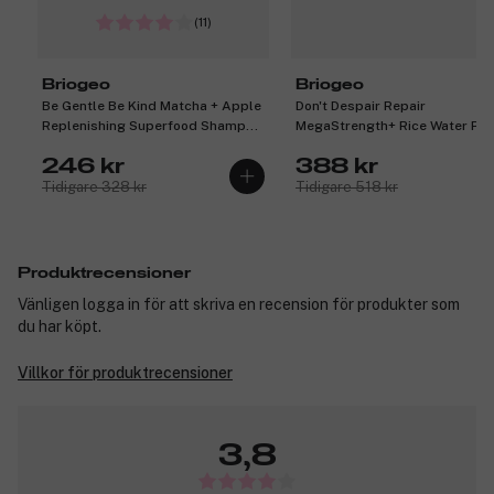
(11)
Briogeo
Briogeo
Be Gentle Be Kind Matcha + Apple
Don't Despair Repair
Replenishing Superfood Shampoo
MegaStrength+ Rice Water Pro
369 ml
+ Moisture Strengthening
246 kr
388 kr
Treatment 148 ml
Tidigare 328 kr
Tidigare 518 kr
Produktrecensioner
Vänligen logga in för att skriva en recension för produkter som
du har köpt.
Villkor för produktrecensioner
3,8