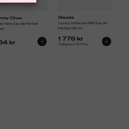
(3)
Gisada
mmy Choo
Luxury Collection IRIS Eau de
an Hero Eau de Parfum
Parfum 100 ml
ml
1 776 kr
64 kr
Tidigare 1 974 kr