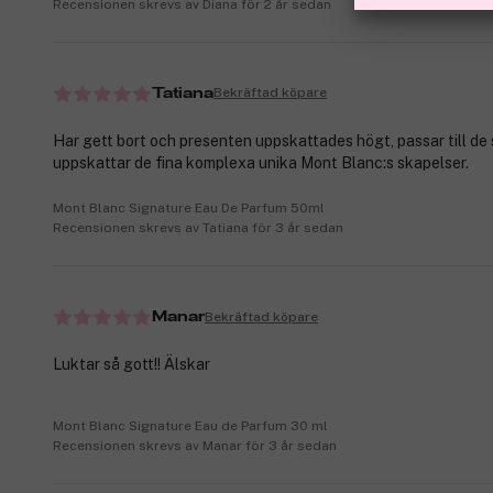
Recensionen skrevs av Diana för 2 år sedan
Bekräftad köpare
Tatiana
Har gett bort och presenten uppskattades högt, passar till de
uppskattar de fina komplexa unika Mont Blanc:s skapelser.
Mont Blanc Signature Eau De Parfum 50ml
Recensionen skrevs av Tatiana för 3 år sedan
Bekräftad köpare
Manar
Luktar så gott!! Älskar
Mont Blanc Signature Eau de Parfum 30 ml
Recensionen skrevs av Manar för 3 år sedan