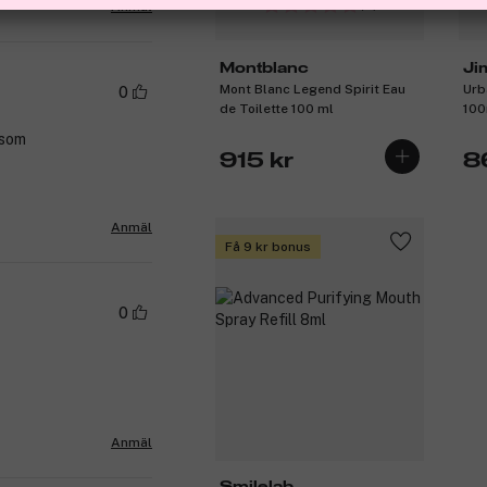
(6)
Anmäl
Montblanc
Ji
Mont Blanc Legend Spirit Eau
Urb
0
de Toilette 100 ml
100
 som
915 kr
8
Anmäl
Få 9 kr bonus
0
Anmäl
Smilelab