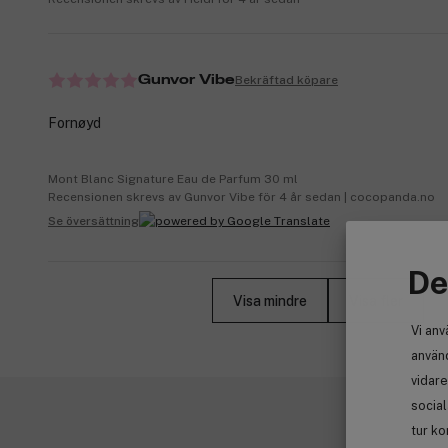
Bekräftad köpare
Gunvor Vibe
Fornøyd
Mont Blanc Signature Eau de Parfum 30 ml
Recensionen skrevs av Gunvor Vibe för 4 år sedan | cocopanda.no
Se översättning
De
Visa mindre
Visa fler
Vi anv
använd
vidare
socia
tur ko