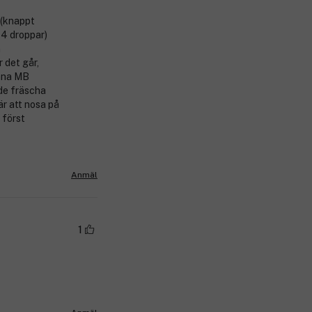
 (knappt
-4 droppar)
n
 det går,
enna MB
 de fräscha
är att nosa på
 först
Anmäl
1