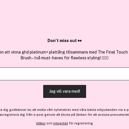
Anmäl
Sök bland 25.197 produkter..
(6)
0
Montblanc
Do
Don’t miss out 👀
Mont Blanc Legend Spirit Eau
K b
De Toilette 50 ml
Par
en att vinna ghd platinum+ plattång tillsammans med The Final Touch
Brush – två must-haves för flawless styling! 💇‍♀️✨
579 kr
7
o
Anmäl
Premium
Få
Få 92 kr bonus
Pr
Jag vill vara med!
0
ra dig godkänner du att motta vårt nyhetsbrev med våra bästa erbjudanden via e-p
 avregistrera dig från e-post genom att klicka på länken för att avsluta prenumerat
Villkor
och
integritet
för registrering