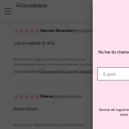
Se översättning
Bekräftad köpare
Harriet Snerten
Lukter nydelig 😊 🌸👍
Nu har du chans
Mont Blanc Signature Eau De Parfum 50ml
Recensionen skrevs av Harriet Snerten för 2 år sedan | cocopanda.n
Se översättning
E-post
Bekräftad köpare
Diana
bästa lukten
Genom att registre
helst
Mont Blanc Signature Eau De Parfum 50ml