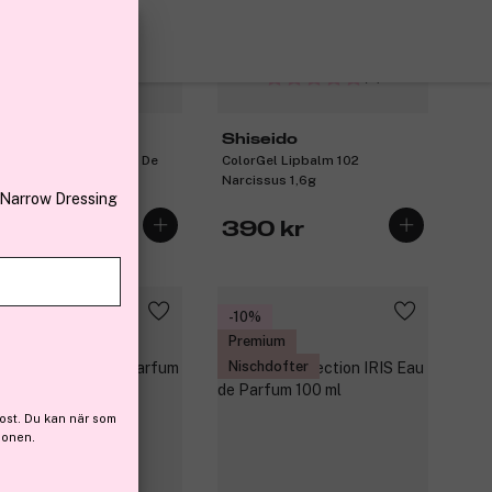
(11)
(9)
lce&Gabbana
Shiseido
y Dolce&Gabbana Eau De
ColorGel Lipbalm 102
fum 50ml
Narcissus 1,6g
 Narrow Dressing
19 kr
390 kr
 en gåva
-10%
emium
Premium
Nischdofter
ost. Du kan när som
ionen.