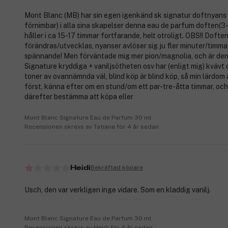
Mont Blanc (MB) har sin egen igenkänd sk signatur doftnyans
förnimbar) i alla sina skapelser denna eau de parfum doften(3
håller i ca 15-17 timmar fortfarande, helt otroligt. OBS!! Dofte
förändras/utvecklas, nyanser avlöser sig ju fler minuter/timmar
spännande! Men förväntade mig mer pion/magnolia, och är d
Signature kryddiga + vaniljsötheten osv har (enligt mig) kvävt
toner av ovannämnda väl, blind köp är blind köp, så min lärdom 
först, känna efter om en stund/om ett par-tre-åtta timmar, och
därefter bestämma att köpa eller
Mont Blanc Signature Eau de Parfum 30 ml
Recensionen skrevs av Tatiana för 4 år sedan
Bekräftad köpare
Heidi
Usch, den var verkligen inge vidare. Som en kladdig vanilj.
Mont Blanc Signature Eau de Parfum 30 ml
Recensionen skrevs av Heidi för 4 år sedan