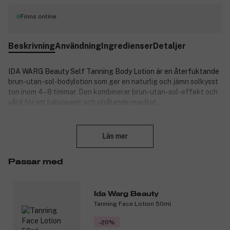
Finns online
Beskrivning
Användning
Ingredienser
Detaljer
IDA WARG Beauty Self Tanning Body Lotion är en återfuktande
brun-utan-sol-bodylotion som ger en naturlig och jämn solkysst
ton inom 4–8 timmar. Den kombinerar brun-utan-sol-effekt och
vård för ett hälsosamt och strålande resultat.
Formulan är berikad med trippel hyaluronsyra som tillför huden
Stäng
extra fukt och bidrar till en mjuk och smidig hud medan färgen
Läs mer
utvecklas. Den ofärgade och parfymfria sammansättningen gör
appliceringen enkel och passar alla hudtyper, inklusive känslig
hud.
Passar med
IDA WARG Beauty Self Tanning Body Lotion är ett idealiskt val
för dig som vill ha en solkysst lyster kombinerad med intensiv
Ida Warg Beauty
återfuktning i en och samma bodylotion.
Tanning Face Lotion 50ml
Produktnummer:
3197913
-20%