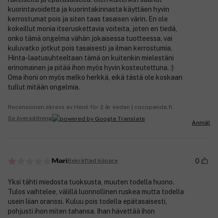
kuorintavoidetta ja kuorintakinnasta käyttäen hyvin
kerrostumat pois ja siten taas tasaisen värin. En ole
kokeillut monia itseruskettavia voiteita, joten en tiedä,
onko tämä ongelma vähän jokaisessa tuotteessa, vai
kuluvatko jotkut pois tasaisesti ja ilman kerrostumia.
Hinta-laatusuhteeltaan tämä on kuitenkin mielestäni
erinomainen ja pitää ihon myös hyvin kosteutettuna. :)
Oma ihoni on myös melko herkkä, eikä tästä ole koskaan
tullut mitään ongelmia.
Recensionen skrevs av Heidi för 2 år sedan | cocopanda.fi
Se översättning
Anmäl
0
Bekräftad köpare
Mari
Yksi tähti miedosta tuoksusta, muuten todella huono.
Tulos vaihtelee, välillä luonnollinen ruskea mutta todella
usein liian oranssi. Kuluu pois todella epätasaisesti,
pohjusti ihon miten tahansa. Ihan hävettää ihon