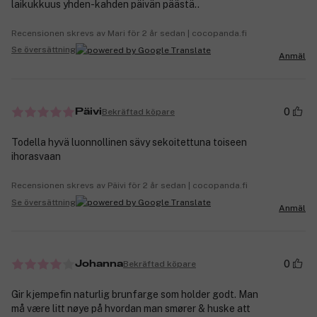
laikukkuus yhden-kahden päivän päästä..
Recensionen skrevs av Mari för 2 år sedan | cocopanda.fi
Se översättning
Anmäl
0
Bekräftad köpare
Päivi
Todella hyvä luonnollinen sävy sekoitettuna toiseen
ihorasvaan
Recensionen skrevs av Päivi för 2 år sedan | cocopanda.fi
Se översättning
Anmäl
0
Bekräftad köpare
Johanna
Gir kjempefin naturlig brunfarge som holder godt. Man
må være litt nøye på hvordan man smører & huske att