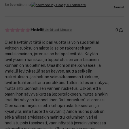
Se översättning
Anmäl
0
Bekräftad köpare
Heidi
Olen käyttänyt tätä jo pari vuotta ja voin suositella!
Voiteen tuoksu on mieto ja se on rakenteeltaan
emulsiomainen, joten se on helppo levittää. Käytän
levitykseen hanskaa ja lopputulos on aina tasainen,
kunhan on huolellinen. Oma ihoni on melko vaalea, ja
yhdellä levityksellä saan kevyen, mutta selkeän
rusketuksen - jos haluan voimakkaamman tuloksen,
levitän kahtena iltana peräkkäin. Tällöin tulos on näkyvä,
mutta silti luonnollisen värinen rusketus. Uskon, että
oman ihon sävy vaikuttaa lopputulokseen, mutta ainakin
itselläni sävy on luonnollinen "kullanruskea", ei oranssi.
Olen saanut myös useita kehuja rusketuksestani ja
kyselyitä, mitä tuotetta käytän! :) Ainoa huono puoli on
ehkä näissä arvioissakin mainittu kuluminen: väri ei
haalistu pois tasaisesti, vaan näyttää jossain vaiheessa
rakeiselta ja epätasaiselta. Olen kuitenkin saanut