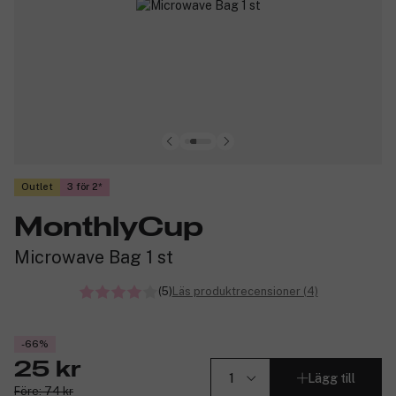
Outlet
3 för 2
MonthlyCup
Microwave Bag 1 st
(5)
Läs produktrecensioner (4)
-66%
25 kr
Lägg till
Före: 74 kr