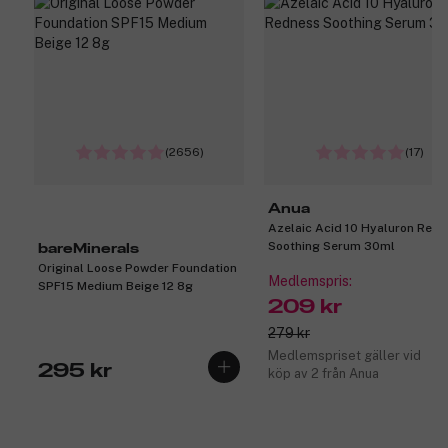
(2656)
(17)
Anua
Azelaic Acid 10 Hyaluron Red
Soothing Serum 30ml
bareMinerals
Original Loose Powder Foundation
Medlemspris:
SPF15 Medium Beige 12 8g
209 kr
279 kr
Medlemspriset gäller vid
295 kr
köp av 2 från Anua