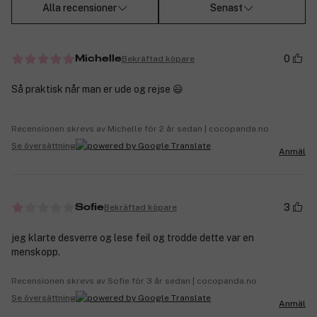
Alla recensioner
Senast
0
Bekräftad köpare
Michelle
Så praktisk når man er ude og rejse 😃
Recensionen skrevs av Michelle för 2 år sedan | cocopanda.no
Se översättning
Anmäl
3
Bekräftad köpare
Sofie
jeg klarte desverre og lese feil og trodde dette var en
menskopp.
Recensionen skrevs av Sofie för 3 år sedan | cocopanda.no
Se översättning
Anmäl