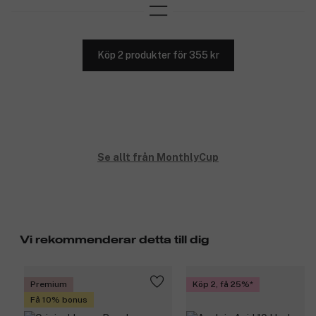
Köp 2 produkter för 355 kr
Se allt från MonthlyCup
Vi rekommenderar detta till dig
Premium
Köp 2, få 25%
Få 10% bonus