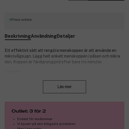
Finns online
Beskrivning
Användning
Detaljer
Ett effektivt sätt att rengöra menskoppen är att använda en
mikrovågsugn. Lägg helt enkelt menskoppen i påsen och mikra
den. Koppen är färdigrengjord efter bara tre minuter.
Vegansk.
Stäng
Produktnummer:
3197691
Läs mer
Outlet: 3 för 2
Endast för medlemmar
Vi bjuder på den billigaste produkten.
Max 1 per order.