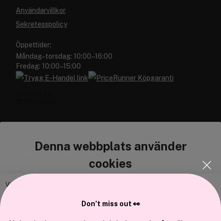
Användarvillkor
Sekretesspolicy
Öppettider:
Måndag–torsdag: 10:00–16:00
Fredag: 10:00–15:00
Denna webbplats använder
Cocopanda.se
cookies
Om oss
Bli medlem
Vi använder enhetsidentifierare för att anpassa innehållet och
annonserna till användarna, tillhandahålla funktioner för sociala medier
Samarbeta med oss
Don’t miss out 👀
och analysera vår trafik. Vi vidarebefordrar även sådana identifierare