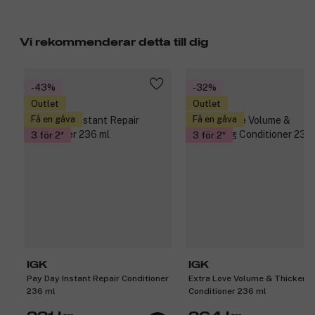
Vi rekommenderar detta till dig
-43%
-32%
Outlet
Outlet
Få en gåva
Få en gåva
3 för 2
3 för 2
IGK
IGK
Pay Day Instant Repair Conditioner
Extra Love Volume & Thickeni
236 ml
Conditioner 236 ml