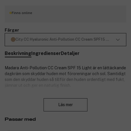
Finns online
Färger
City CC Hyaluronic Anti-Pollution CC Cream SPF15 Light Beige 4
Beskrivning
Ingredienser
Detaljer
Madara Anti-Pollution CC Cream SPF 15 Light är en lättäckande
dagkräm som skyddar huden mot föroreningar och sol. Samtidigt
som den skyddar huden så tillför den huden ordentligt med fukt,
jämnar ut och ger en naturlig finish.
Madara Anti-Pollution CC Cream SPF 15 Light är naturligt
Stäng
pigmenterad och korrigerar skönhetsfel på huden, som rodnad
Läs mer
och ojämnheter. Madaras CC Cream kommer i två olika nyanser:
light beige och medium beige. Har du en ljus-medium hudton så
är light färgen för dig. Passar alla hudtyper.
Passar med
Madara Anti-Pollution CC Cream SPF 15 Light kan användas