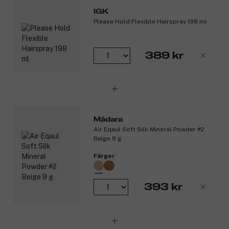
året om för att skydda huden mot solstrålning, luftföroreningar
IGK
och tungmetaller. Använd den ovanpå din ansiktskräm eller eller
Please Hold Flexible Hairspray 198 ml
direkt på huden.
Produktnummer:
3195274
389 kr
Mádara
Air Eqaul Soft Silk Mineral Powder #2
Beige 9 g
Färger
393 kr