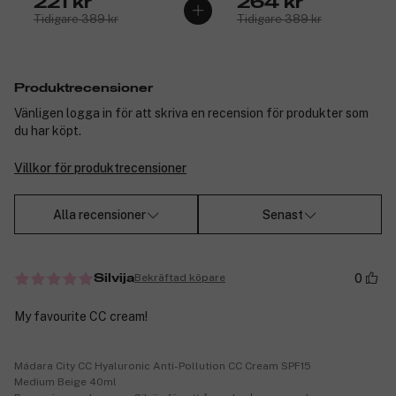
221 kr
264 kr
Tidigare 389 kr
Tidigare 389 kr
Produktrecensioner
Vänligen logga in för att skriva en recension för produkter som
du har köpt.
Villkor för produktrecensioner
Alla recensioner
Senast
0
Bekräftad köpare
Silvija
My favourite CC cream!
Mádara City CC Hyaluronic Anti-Pollution CC Cream SPF15
Medium Beige 40ml