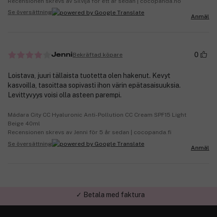
Recensionen skrevs av Silvija för ett år sedan | cocopanda.no
Se översättning
Anmäl
0
Bekräftad köpare
Jenni
Loistava, juuri tällaista tuotetta olen hakenut. Kevyt
kasvoilla, tasoittaa sopivasti ihon värin epätasaisuuksia.
Levittyvyys voisi olla asteen parempi.
Mádara City CC Hyaluronic Anti-Pollution CC Cream SPF15 Light
Beige 40ml
Recensionen skrevs av Jenni för 5 år sedan | cocopanda.fi
Se översättning
Anmäl
✓ Trygg E-handel