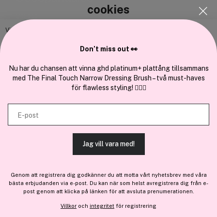
cookies
Om oss
Bli medlem
Vi använder enhetsidentifierare för att anpassa innehållet och
annonserna till användarna, tillhandahålla funktioner för sociala medier
Samarbeta med oss
Don’t miss out 👀
och analysera vår trafik. Vi vidarebefordrar även sådana identifierare
och annan information från din enhet till de sociala medier och annons-
Nu har du chansen att vinna ghd platinum+ plattång tillsammans
med The Final Touch Narrow Dressing Brush – två must-haves
och analysföretag som vi samarbetar med. Dessa kan i sin tur
för flawless styling! 💇‍♀️✨
kombinera informationen med annan information som du har
En del av
Brandsdal Group AS
tillhandahållit eller som de har samlat in när du har använt deras
E-post
tjänster.
För personlig vägledning om professionella hårprodukter, klicka
här
.
Jag vill vara med!
TILLÅT ALLA COOKIES
Genom att registrera dig godkänner du att motta vårt nyhetsbrev med våra
bästa erbjudanden via e-post. Du kan när som helst avregistrera dig från e-
VISA DETALJER
post genom att klicka på länken för att avsluta prenumerationen.
Villkor
och
integritet
för registrering