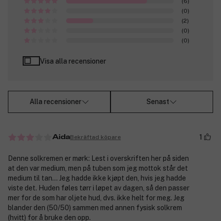
(6)
(0)
(2)
(0)
(0)
Visa alla recensioner
Alla recensioner
Senast
1
Bekräftad köpare
Aida
Denne solkremen er mørk: Lest i overskriften her på siden
at den var medium, men på tuben som jeg mottok står det
medium til tan... Jeg hadde ikke kjøpt den, hvis jeg hadde
viste det. Huden føles tørr i løpet av dagen, så den passer
mer for de som har oljete hud, dvs. ikke helt for meg. Jeg
blander den (50/50) sammen med annen fysisk solkrem
(hvitt) for å bruke den opp.