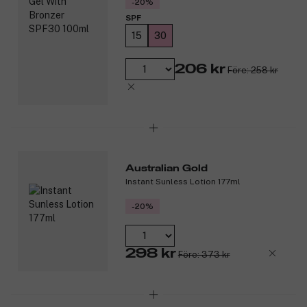
-20%
SPF
15
30
206 kr
Före: 258 kr
Australian Gold
Instant Sunless Lotion 177ml
-20%
298 kr
Före: 373 kr