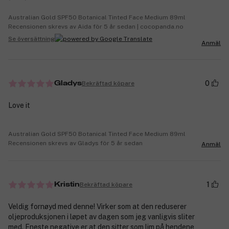
Australian Gold SPF50 Botanical Tinted Face Medium 89ml
Recensionen skrevs av Aida för 5 år sedan | cocopanda.no
Se översättning
Anmäl
0
Bekräftad köpare
Gladys
Love it
Australian Gold SPF50 Botanical Tinted Face Medium 89ml
Recensionen skrevs av Gladys för 5 år sedan
Anmäl
1
Bekräftad köpare
Kristin
Veldig fornøyd med denne! Virker som at den reduserer
oljeproduksjonen i løpet av dagen som jeg vanligvis sliter
med. Eneste negative er at den sitter som lim på hendene