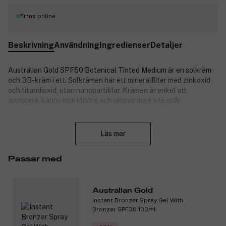
Finns online
Beskrivning
Användning
Ingredienser
Detaljer
Australian Gold SPF50 Botanical Tinted Medium är en solkräm
och BB-kräm i ett. Solkrämen har ett mineralfilter med zinkoxid
och titandioxid, utan nanopartiklar. Krämen är enkel att
applicera, känns inte klibbig och lämnar inga vita spår.
Australiska kakaduplommon, eukalyptus och rödalger ger huden
Stäng
näring och skydd. Kakaduplommon är dessutom rika på den
Läs mer
kraftfulla antioxidanten C-vitamin.
Krämen är svett- och vattenfast och passar alla med en aktiv
Passar med
livsstil. Smart, miljövänlig förpackning av återvinningsbara
material minimerar mängden avfall.
Australian Gold
Dermatologiskt testad och a
llergivänlig.
Instant Bronzer Spray Gel With
Produktnummer:
3194742
Bronzer SPF30 100ml