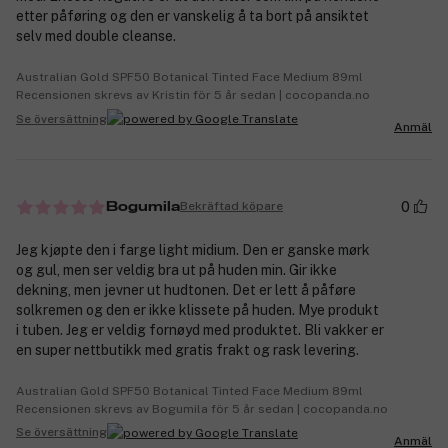
etter påføring og den er vanskelig å ta bort på ansiktet
selv med double cleanse.
Australian Gold SPF50 Botanical Tinted Face Medium 89ml
Recensionen skrevs av Kristin för 5 år sedan | cocopanda.no
Se översättning
Anmäl
0
Bekräftad köpare
Bogumila
Jeg kjøpte den i farge light midium. Den er ganske mørk
og gul, men ser veldig bra ut på huden min. Gir ikke
dekning, men jevner ut hudtonen. Det er lett å påføre
solkremen og den er ikke klissete på huden. Mye produkt
i tuben. Jeg er veldig fornøyd med produktet. Bli vakker er
en super nettbutikk med gratis frakt og rask levering.
Australian Gold SPF50 Botanical Tinted Face Medium 89ml
Recensionen skrevs av Bogumila för 5 år sedan | cocopanda.no
Se översättning
Anmäl