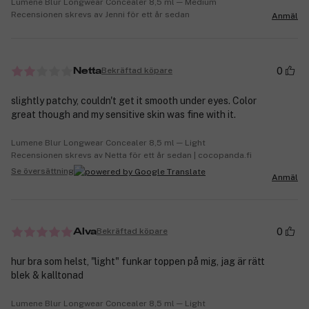
Lumene Blur Longwear Concealer 8,5 ml ─ Medium
Recensionen skrevs av Jenni för ett år sedan
Anmäl
0
Bekräftad köpare
Netta
slightly patchy, couldn't get it smooth under eyes. Color
great though and my sensitive skin was fine with it.
Lumene Blur Longwear Concealer 8,5 ml ─ Light
Recensionen skrevs av Netta för ett år sedan | cocopanda.fi
Se översättning
Anmäl
0
Bekräftad köpare
Alva
hur bra som helst, "light" funkar toppen på mig, jag är rätt
blek & kalltonad
Lumene Blur Longwear Concealer 8,5 ml ─ Light