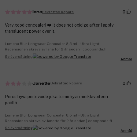
0
Bekräftad köpare
Iana
Very good concealer! ❤️ It does not oxidize after I apply
translucent power over it.
Lumene Blur Longwear Concealer 8,5 ml – Ultra Light
Recensionen skrevs av Iana för 2 år sedan | cocopanda.fi
Se översättning
Anmäl
0
Bekräftad köpare
Janette
Perus hyvä peitevoide joka toimii hyvin meikkivoiteen
päällä.
Lumene Blur Longwear Concealer 8,5 ml – Ultra Light
Recensionen skrevs av Janette för 2 år sedan | cocopanda.fi
Se översättning
Anmäl