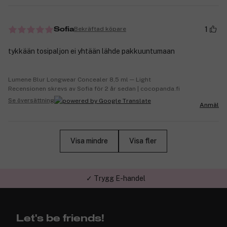
1
Bekräftad köpare
Sofia
tykkään tosipaljon ei yhtään lähde pakkuuntumaan
Lumene Blur Longwear Concealer 8,5 ml ─ Light
Recensionen skrevs av Sofia för 2 år sedan | cocopanda.fi
Se översättning
Anmäl
Visa mindre
Visa fler
✓ Trygg E-handel
Let's be friends!