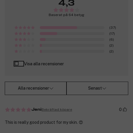
4,3
Baserat på 64 betyg
(37)
(17)
(6)
(2)
(2)
Visa alla recensioner
Alla recensioner
Senast
0
Bekräftad köpare
Jeni
This is really good product for my skin. 😍