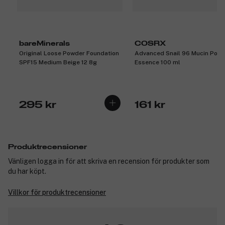
bareMinerals
COSRX
Original Loose Powder Foundation
Advanced Snail 96 Mucin Powe
SPF15 Medium Beige 12 8g
Essence 100 ml
295 kr
161 kr
Produktrecensioner
Vänligen logga in för att skriva en recension för produkter som
du har köpt.
Villkor för produktrecensioner