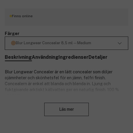
Finns online
Färger
Blur Longwear Concealer 8,5 ml ─ Medium
Beskrivning
Användning
Ingredienser
Detaljer
Blur Longwear Concealer är en lätt concealer som döljer
ojämnheter och skönhetsfel för en jämn, felfri finish.
Concealern är enkel att blanda och blenda in. Ljung och
fuktgivande arktiskt källvatten ger en naturlig finish. 100 %
vegansk.
Stäng
Produktnummer:
3194200
Läs mer