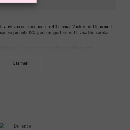
itativt vax som brinner i ca. 40 timmar. Vackert doftljus med
et väger hela 180 g och är gjort av rent bivax. Det sprakar
 blått hav av linblommor. En pudrig och delikat doft.
Stäng
Läs mer
osa / Ozonic-ackord.
llsblomma / Söt mandel.
rträ.
nce som tillverkar produkter med de mest delikata och dyrbara
rance har produkter med en mycket hög kvalitet; de använder
rat nöjd. Märket vill skapa känslor som glädje och
er och läckra produkter.