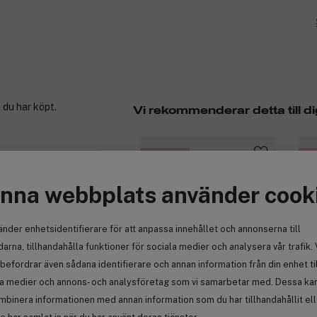
 du har köpt.
Vi rekommenderar detta till di
Premium
Kö
Få 30 kr bonus
nna webbplats använder cook
(5)
(0)
(1)
änder enhetsidentifierare för att anpassa innehållet och annonserna till
(0)
arna, tillhandahålla funktioner för sociala medier och analysera vår trafik. 
(0)
befordrar även sådana identifierare och annan information från din enhet ti
(2656)
la medier och annons- och analysföretag som vi samarbetar med. Dessa kan 
mbinera informationen med annan information som du har tillhandahållit el
An