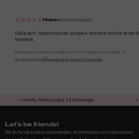
Bekräftad köpare
Majken
Deilig duft, meget populær julegave, mottaker meldte at det 
himmelsk.
Recensionen skrevs av Majken för 5 år sedan | cocopanda.no
Se översättning
✓ Handla. Samla poäng. Få belöningar.
✓
Let's be friends!
Vill du ha våra bästa erbjudanden, skönhetstips och inspirationer