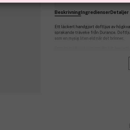
Finns online
Beskrivning
Ingredienser
Detaljer
Ett läckert handgjort doftljus av högkval
sprakande träveke från Durance. Doftljus
som en mysig liten eld när det brinner.
Som en mild vind som sprider sig över ett
Noter:
Toppnoter: Vit persika / Grön mim
Hjärtnoter: Mandelblomma / Bomu
Basnoter: Mysk / Sandelträ / Cede
Durance är ett franskt märke från Prove
dofter som naturen har att bjuda på. Du
de finaste råvarorna och du blir garante
välbefinnande med sina fantastiska doft
Produktnummer:
3194098