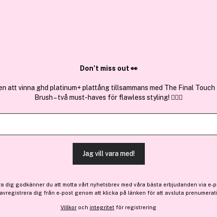
✓ Över 1,5 mil
ktura
✓ Trygg E-handel
Sök bland 25.196 produkter..
Don’t miss out 👀
en att vinna ghd platinum+ plattång tillsammans med The Final Touch
Brush – två must-haves för flawless styling! 💇‍♀️✨
Durance
Perfumed Candle Fresh Lin
(6)
Läs produktrecensioner (
Jag vill vara med!
-20%
Bara 2 på lager
231 kr
ra dig godkänner du att motta vårt nyhetsbrev med våra bästa erbjudanden via e-p
Före: 289 kr
 avregistrera dig från e-post genom att klicka på länken för att avsluta prenumerat
Villkor
och
integritet
för registrering