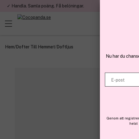
✓ Handla. Samla poäng. Få belöningar.
✓ Betala med fa
Hem
/
Dofter Till Hemmet
/
Doftljus
Nu har du chans
E-post
Genom att registre
helst