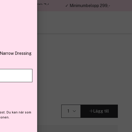
jon kunder – Trustpilot 4,7
✓ Minimumbelopp 299,-
av 5
 Narrow Dressing
en 180 g
3)
Lägg till
ost. Du kan när som
ionen.