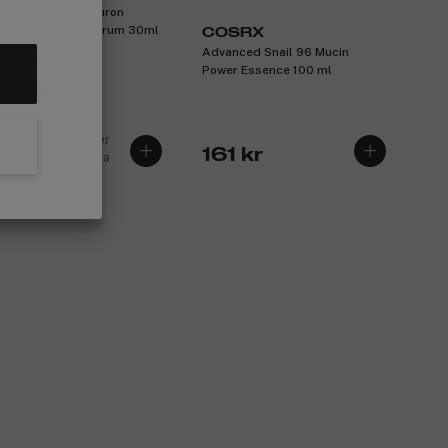
laic Acid 10 Hyaluron
ness Soothing Serum 30ml
COSRX
Advanced Snail 96 Mucin
lemspris:
Power Essence 100 ml
09 kr
 kr
lemspriset gäller
161 kr
 köp av 2 från Anua