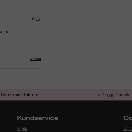
0
duftet
Anmäl
 Betala med faktura
✓ Trygg E-handel
Kundservice
Co
Hjälp
Om 