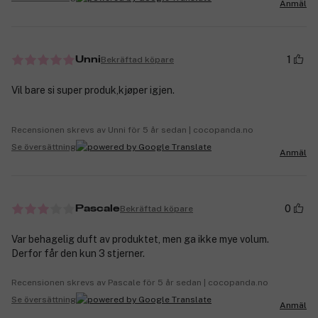
Anmäl
1
Bekräftad köpare
Unni
Vil bare si super produk,kjøper igjen.
Recensionen skrevs av Unni för 5 år sedan | cocopanda.no
Se översättning
Anmäl
0
Bekräftad köpare
Pascale
Var behagelig duft av produktet, men ga ikke mye volum.
Derfor får den kun 3 stjerner.
Recensionen skrevs av Pascale för 5 år sedan | cocopanda.no
Se översättning
Anmäl