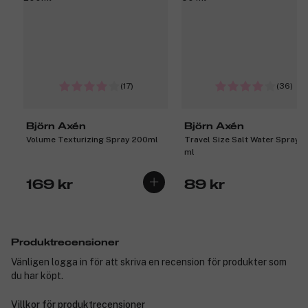
(17)
(36)
Björn Axén
Björn Axén
Volume Texturizing Spray 200ml
Travel Size Salt Water Spray 
ml
169 kr
89 kr
Produktrecensioner
Vänligen logga in för att skriva en recension för produkter som
du har köpt.
Villkor för produktrecensioner