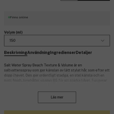
Finns online
Volym (ml)
150
Beskrivning
Användning
Ingredienser
Detaljer
Salt Water Spray Beach Texture & Volume är en
saltvattensspray som ger känslan av lätt stylat hår, som efter ett
dopp i havet. Den ger ordentligt stadga, en stel känsla och en
matt finish. Innehåller vitamin B5 för att stärka håret. Fungerar
utmärkt både på kort och långt hår. Produkten är vegansk
Stäng
Produktnummer:
3149142
Läs mer