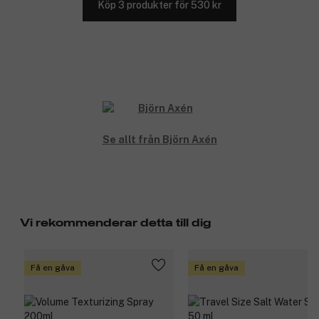
Köp 3 produkter för 530 kr
Se allt från Björn Axén
Vi rekommenderar detta till dig
Få en gåva
Få en gåva