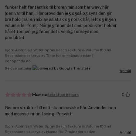
funker helt fantastisk til broren min som har wavy hår
(den var til han). Har prøvd den jeg også og syns den gir
bra hold (har en mix av asiatisk og norsk hår, rett og ingen
volum eller form). Når jeg føner det med produktet holder
håret formen jeg føner det i. veldig fornøyd med
produktet
Björn Axén Salt Water Spray Beach Texture & Volume 150 ml
Recensionen skrevs av Trine för en månad sedan |
cocopanda.no
Se översättning
Anmäl
0
Bekräftad köpare
Hanna
Ger bra struktur till mitt skandinaviska hår. Använder ihop
med mousse innan föning. Prisvärt!
Björn Axén Salt Water Spray Beach Texture & Volume 150 ml
Recensionen skrevs av Hanna för 7 månader sedan
Anmäl