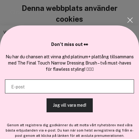
Denna webbplats använder
Cocopanda.se
cookies
Om oss
Bli medlem
Vi använder enhetsidentifierare för att anpassa innehållet och
annonserna till användarna, tillhandahålla funktioner för sociala medier
Samarbeta med oss
Don’t miss out 👀
och analysera vår trafik. Vi vidarebefordrar även sådana identifierare
och annan information från din enhet till de sociala medier och annons-
Nu har du chansen att vinna ghd platinum+ plattång tillsammans
med The Final Touch Narrow Dressing Brush – två must-haves
och analysföretag som vi samarbetar med. Dessa kan i sin tur
för flawless styling! 💇‍♀️✨
kombinera informationen med annan information som du har
En del av
Brandsdal Group AS
tillhandahållit eller som de har samlat in när du har använt deras
E-post
tjänster.
För personlig vägledning om professionella hårprodukter, klicka
här
.
Jag vill vara med!
TILLÅT ALLA COOKIES
Genom att registrera dig godkänner du att motta vårt nyhetsbrev med våra
bästa erbjudanden via e-post. Du kan när som helst avregistrera dig från e-
VISA DETALJER
post genom att klicka på länken för att avsluta prenumerationen.