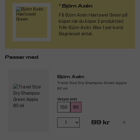
Björn Axéns serie Volumizing är utvecklad för att möta behoven
* Björn Axén
hos fint hår som behöver extra volym. Serien stärker, återfuktar
och ger håret volym samtidigt som den lämnar håret mjukt,
Få
Björn Axén Hairtowel Green
på
fylligt och med extra glans. Produkterna innehåller risprotein
köpet när du köper 2 produkt(er)
och provitamin B5. Alla produkter är dermatologiskt testade och
från Björn Axén. Max 1 per kund.
veganska.
Begränsat antal.
Huvudingredienser:
Vegetabiliskt risprotein och fuktgivande ingredienser
Passar med
stärker, skyddar, ger volym och förstärker hårets naturliga
glans.
Polymer skyddar håret mot skador.
Björn Axén
Provitamin B5 ger håret en lyxig, mjuk känsla.
Travel Size Dry Shampoo Green Apple
Produktnummer:
3149136
80 ml
Volym (ml)
150
80
89 kr