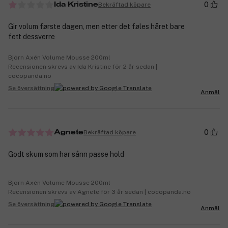
0
Bekräftad köpare
Ida Kristine
Gir volum første dagen, men etter det føles håret bare
fett dessverre
Björn Axén Volume Mousse 200ml
Recensionen skrevs av Ida Kristine för 2 år sedan |
cocopanda.no
Se översättning
Anmäl
0
Bekräftad köpare
Agnete
Godt skum som har sånn passe hold
Björn Axén Volume Mousse 200ml
Recensionen skrevs av Agnete för 3 år sedan | cocopanda.no
Se översättning
Anmäl