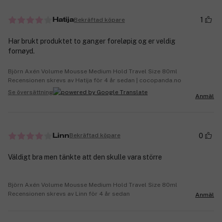
1
Bekräftad köpare
Hatija
Har brukt produktet to ganger foreløpig og er veldig
fornøyd.
Björn Axén Volume Mousse Medium Hold Travel Size 80ml
Recensionen skrevs av Hatija för 4 år sedan | cocopanda.no
Se översättning
Anmäl
0
Bekräftad köpare
Linn
Väldigt bra men tänkte att den skulle vara större
Björn Axén Volume Mousse Medium Hold Travel Size 80ml
Recensionen skrevs av Linn för 4 år sedan
Anmäl