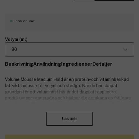
Finns online
Volym (ml)
80
Beskrivning
Användning
Ingredienser
Detaljer
Volume Mousse Medium Hold är en protein- och vitaminberikad
lättviktsmousse för volym och stadga. När du har skapat
grunden för ett voluminöst hår är det dags att applicera
produkter som ger stadga och hjälper dig att skapa en fylligare
look. Volume Mousse ger volym och medium stadga, vilket gör att
Stäng
frisyren håller sig på plats efter styling. Den gör håret tjockare
och fylligare med en naturlig volym. Produkten har en livlig och
Läs mer
uppfriskande doft med noter av pepparmynta, gurka och jasmin.
Passar alla hårtyper, men är särskilt utvecklad för fint hår.