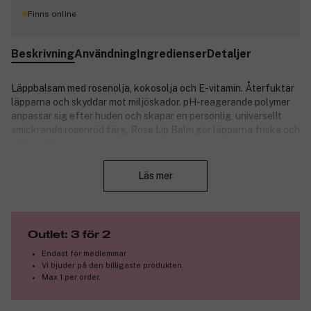
Finns online
Beskrivning
Användning
Ingredienser
Detaljer
Läppbalsam med rosenolja, kokosolja och E-vitamin. Återfuktar
läpparna och skyddar mot miljöskador. pH-reagerande polymer
anpassar sig efter huden och skapar en personlig, universellt
smickrande rosenröd färg. Rose Lip Balm gör läpparna friska och
strålande!
Stäng
Produktnummer:
3148552
Läs mer
Outlet: 3 för 2
Endast för medlemmar
Vi bjuder på den billigaste produkten.
Max 1 per order.