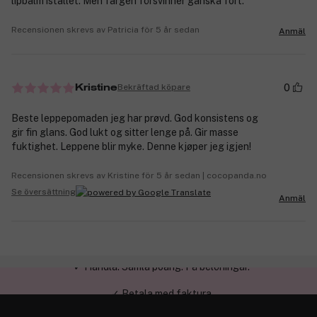
lipbalm istället. Men färgen försvinner ganska fort.
Recensionen skrevs av Patricia för 5 år sedan
Anmäl
0
Bekräftad köpare
Kristine
Beste leppepomaden jeg har prøvd. God konsistens og
gir fin glans. God lukt og sitter lenge på. Gir masse
fuktighet. Leppene blir myke. Denne kjøper jeg igjen!
Recensionen skrevs av Kristine för 5 år sedan | cocopanda.no
Se översättning
Anmäl
✓ Betala med faktura