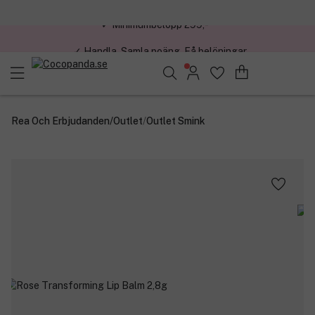
✓ Handla. Samla poäng. Få belöningar.
Sök bland 25.234 produkter..
Rea Och Erbjudanden
/
Outlet
/
Outlet Smink