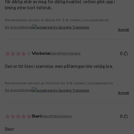
får dårlig skår av meg for dårlig kvalitet, votten gikk opp i
liming etter kort tid bruk.
Recensionen skrevs av Mona för 3 år sedan | cocopanda.no
Se översättning
Anmäl
0
Bekräftad köpare
Victoria
Den er litt liten i størrelse, men påføringen ble veldig bra.
Recensionen skrevs av Victoria för 4 år sedan | cocopanda.no
Se översättning
Anmäl
0
Bekräftad köpare
Sari
Best