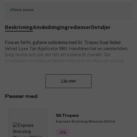
Finns online
Beskrivning
Användning
Ingredienser
Detaljer
Fixa en felfri, gyllene solbränna med St. Tropez Dual Sided
Velvet Luxe Tan Applicator Mitt. Handsken har en sammetslen,
lyxig textur och gör det lätt att komma åt överallt. Ger
överlägsen täckning vid applicering av brun-utan-sol och ett
jämnt resultat utan ränder.
Stäng
Handsken passar alla sorters brun-utan-sol och är dessutom
Läs mer
vattentät, så att händerna inte blir fläckiga vid applicering. Båda
sidorna kan användas för att applicera brun-utan-sol.
Passar med
Produktnummer:
3148341
St.Tropez
Express Bronzing Mousse 200ml
-5%