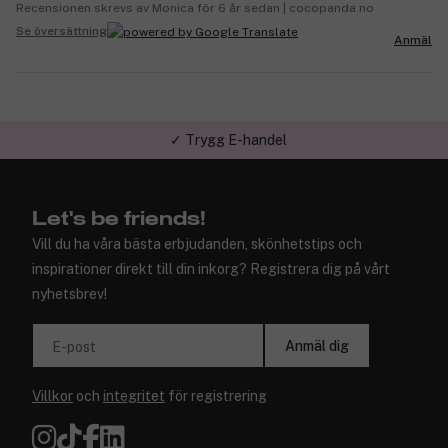
Recensionen skrevs av Monica för 6 år sedan | cocopanda.no
Se översättning
Anmäl
✓ Trygg E-handel
Let's be friends!
Vill du ha våra bästa erbjudanden, skönhetstips och
inspirationer direkt till din inkorg? Registrera dig på vårt
nyhetsbrev!
Anmäl dig
E-post
Villkor
och
integritet
för registrering