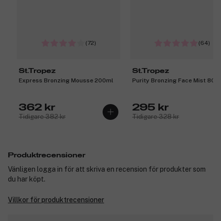
(72)
(64)
St.Tropez
St.Tropez
Express Bronzing Mousse 200ml
Purity Bronzing Face Mist 80m
362 kr
295 kr
Tidigare 382 kr
Tidigare 328 kr
Produktrecensioner
Vänligen logga in för att skriva en recension för produkter som
du har köpt.
Villkor för produktrecensioner