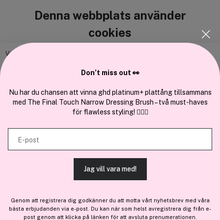
Denna webbplats använder
Cocopanda.se
cookies
Om oss
Bli medlem
Vi använder enhetsidentifierare för att anpassa innehållet och
annonserna till användarna, tillhandahålla funktioner för sociala medier
Samarbeta med oss
Don’t miss out 👀
och analysera vår trafik. Vi vidarebefordrar även sådana identifierare
och annan information från din enhet till de sociala medier och annons-
Nu har du chansen att vinna ghd platinum+ plattång tillsammans
med The Final Touch Narrow Dressing Brush – två must-haves
och analysföretag som vi samarbetar med. Dessa kan i sin tur
för flawless styling! 💇‍♀️✨
kombinera informationen med annan information som du har
En del av
Brandsdal Group AS
tillhandahållit eller som de har samlat in när du har använt deras
E-post
tjänster.
För personlig vägledning om professionella hårprodukter, klicka
här
.
Jag vill vara med!
TILLÅT ALLA COOKIES
Genom att registrera dig godkänner du att motta vårt nyhetsbrev med våra
bästa erbjudanden via e-post. Du kan när som helst avregistrera dig från e-
VISA DETALJER
post genom att klicka på länken för att avsluta prenumerationen.