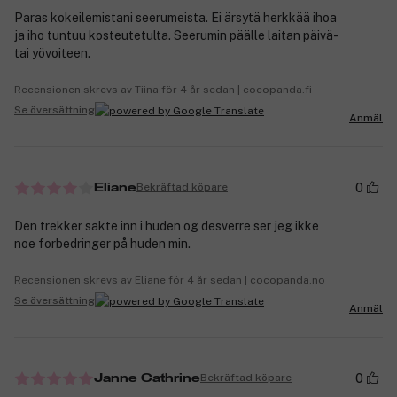
Paras kokeilemistani seerumeista. Ei ärsytä herkkää ihoa
ja iho tuntuu kosteutetulta. Seerumin päälle laitan päivä-
tai yövoiteen.
Recensionen skrevs av Tiina för 4 år sedan | cocopanda.fi
Se översättning
Anmäl
0
Bekräftad köpare
Eliane
Den trekker sakte inn i huden og desverre ser jeg ikke
noe forbedringer på huden min.
Recensionen skrevs av Eliane för 4 år sedan | cocopanda.no
Se översättning
Anmäl
0
Bekräftad köpare
Janne Cathrine