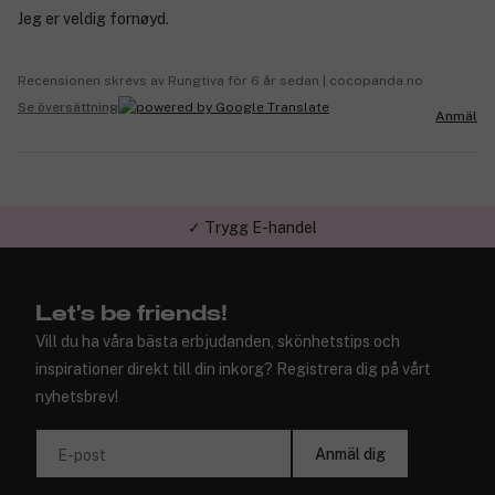
Jeg er veldig fornøyd.
Recensionen skrevs av Rungtiva för 6 år sedan | cocopanda.no
Se översättning
Anmäl
✓ Trygg E-handel
Let's be friends!
Vill du ha våra bästa erbjudanden, skönhetstips och
inspirationer direkt till din inkorg? Registrera dig på vårt
nyhetsbrev!
Anmäl dig
E-post