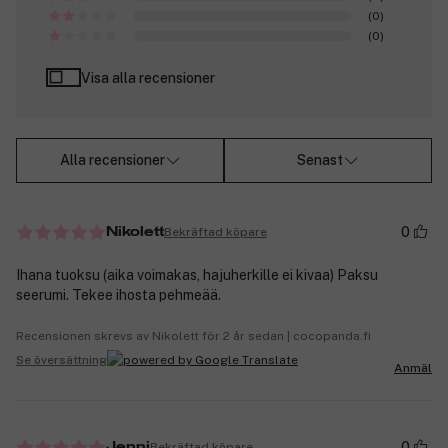
(0)
(0)
Visa alla recensioner
Alla recensioner
Senast
0
Bekräftad köpare
Nikolett
Ihana tuoksu (aika voimakas, hajuherkille ei kivaa) Paksu
seerumi. Tekee ihosta pehmeää.
Recensionen skrevs av Nikolett för 2 år sedan | cocopanda.fi
Se översättning
Anmäl
0
Bekräftad köpare
Jenni