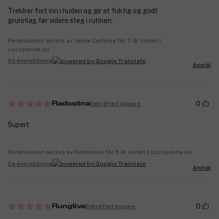
Trekker fort inn i huden og gir et fuktig og godt
grunnlag før videre steg i rutinen.
Recensionen skrevs av Janne Cathrine för 5 år sedan |
cocopanda.no
Se översättning
Anmäl
0
Bekräftad köpare
Radostina
Supert
Recensionen skrevs av Radostina för 5 år sedan | cocopanda.no
Se översättning
Anmäl
0
Bekräftad köpare
Rungtiva