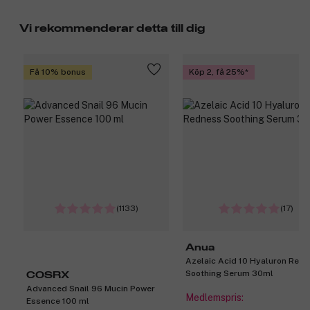
Vi rekommenderar detta till dig
Få 10% bonus
Köp 2, få 25%
(1133)
(17)
Anua
Azelaic Acid 10 Hyaluron Red
Soothing Serum 30ml
COSRX
Advanced Snail 96 Mucin Power
Medlemspris:
Essence 100 ml