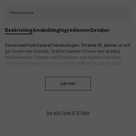
Finns online
Beskrivning
Användning
Ingredienser
Detaljer
Serum med hydrolyserat havskollagen. Stramar åt, jämnar ut och
gör huden mer elastisk. Stärker hudens försvar mot skadlig
miljöpåverkan. Främjar cellförnyelsen och hudens naturliga
regenerationsprocesser. Serumet innehåller dessutom olika
fuktgivande näringsämnen som ger glöd och fukt. Har en något
Stäng
krämig konsistens och absorberas snabbt utan att huden blir
fet. Passar alla hudtyper.
Läs mer
Dermatologiskt testad.
Produkterna i Collagen Nutrition-serien innehåller kollagen och
fjälltistelextrakt, som ger huden näring och ökad elasticitet.
Se allt från It'S Skin
Efteråt känns huden mjuk och återfuktad.
Produktnummer:
3148218