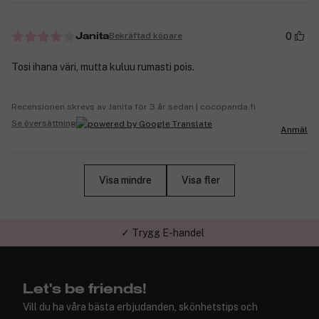
0
Bekräftad köpare
Janita
Tosi ihana väri, mutta kuluu rumasti pois.
Recensionen skrevs av Janita för 3 år sedan | cocopanda.fi
Se översättning
Anmäl
Visa mindre
Visa fler
✓ Trygg E-handel
Let's be friends!
Vill du ha våra bästa erbjudanden, skönhetstips och