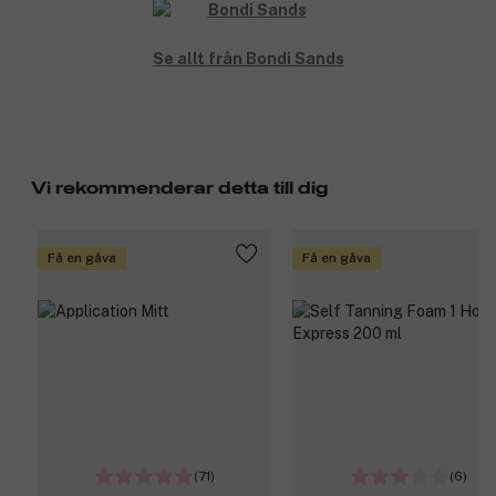
Se allt från Bondi Sands
Vi rekommenderar detta till dig
Få en gåva
Få en gåva
(71)
(6)