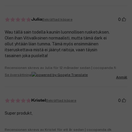
0
Bekräftad köpare
Julia
Wau tällä sain todella kauniin luonnollisen rusketuksen.
Olen ihan Vitivalkoinen normaalisti, mutta tämä dark ei
ollut yhtään liian tumma. Tämä myös ensimmäinen
itseruskettava mistä ei jäänyt raitoja, vaan täysin
tasainen joka puolelta!
Recensionen skrevs av Julia för 12 månader sedan | cocopanda.fi
Se översättning
Anmäl
0
Bekräftad köpare
Kristel
Super produkt,
Recensionen skrevs av Kristel för ett år sedan | cocopanda.dk