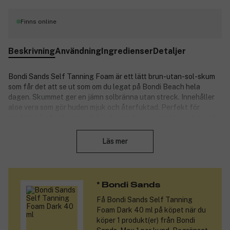
Finns online
Beskrivning
Användning
Ingredienser
Detaljer
Bondi Sands Self Tanning Foam är ett lätt brun-utan-sol-skum
som får det att se ut som om du legat på Bondi Beach hela
dagen. Skummet ger en jämn solbränna utan streck. Innehåller
aloe vera som gör huden mjuk och återfuktad. Perfekt för
medelmörka hudtoner och för de som har använt brun-utan-sol
Stäng
förr. Alla brun-utan-sol-skum från Bondi Sands doftar lätt av
kokos.
Läs mer
Den unika och tydliga guidefärgen gör det lätt att kontrollera
att skummet applicerats jämnt. Guidefärgen försvinner i
duschen när skummet fått verka.
* Bondi Sands
Bondi Sands är en liten bit av Australien på flaska, och för
Få
Bondi Sands Self Tanning
tankarna till sol, hav och sandstränder. Märket inspireras av
Foam Dark 40 ml
på köpet när du
Bondi Beach, Australiens allra mest ikoniska strand, och strävar
köper 1 produkt(er) från Bondi
efter att göra den perfekta brun-utan-sol-brännan tillgänglig