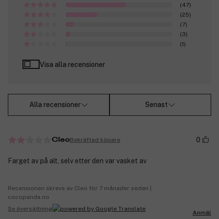
(47)
(25)
(7)
(3)
(1)
Visa alla recensioner
Alla recensioner
Senast
0
Bekräftad köpare
Cleo
Farget av på alt, selv etter den var vasket av
Recensionen skrevs av Cleo för 7 månader sedan |
cocopanda.no
Se översättning
Anmäl