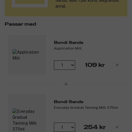
Sands. Max 1 per kund. Begränsat
för alla. Produkterna är av hög salongskvalitet och ger en jämn,
antal.
naturligt gyllene glöd, samtidigt som de återfuktar huden och
får färgen att hålla länge.
Passar med
Produktnummer:
3147945
Bondi Sands
Application Mitt
109 kr
Bondi Sands
Everyday Gradual Tanning Milk 375ml
254 kr