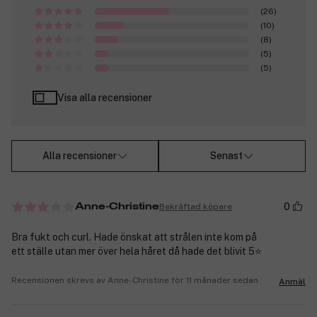
(26)
(10)
(8)
(5)
(5)
Visa alla recensioner
Alla recensioner
Senast
0
Bekräftad köpare
Anne-Christine
Bra fukt och curl. Hade önskat att strålen inte kom på
ett ställe utan mer över hela håret då hade det blivit 5⭐️
Recensionen skrevs av Anne-Christine för 11 månader sedan
Anmäl