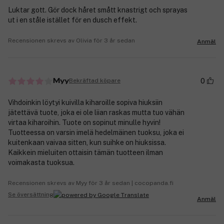
Luktar gott. Gör dock håret smått knastrigt och sprayas
ut i en ståle istället för en dusch effekt.
Recensionen skrevs av Olivia för 3 år sedan
Anmäl
0
Bekräftad köpare
Myy
Vihdoinkin löytyi kuivilla kiharoille sopiva hiuksiin
jätettävä tuote, joka ei ole liian raskas mutta tuo vähän
virtaa kiharoihin. Tuote on sopinut minulle hyvin!
Tuotteessa on varsin imelä hedelmäinen tuoksu, joka ei
kuitenkaan vaivaa sitten, kun suihke on hiuksissa.
Kaikkein mieluiten ottaisin tämän tuotteen ilman
voimakasta tuoksua.
Recensionen skrevs av Myy för 3 år sedan | cocopanda.fi
Se översättning
Anmäl