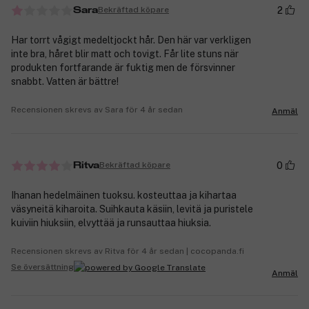
2
Bekräftad köpare
Sara
Har torrt vågigt medeltjockt hår. Den här var verkligen
inte bra, håret blir matt och tovigt. Får lite stuns när
produkten fortfarande är fuktig men de försvinner
snabbt. Vatten är bättre!
Recensionen skrevs av Sara för 4 år sedan
Anmäl
0
Bekräftad köpare
Ritva
Ihanan hedelmäinen tuoksu. kosteuttaa ja kihartaa
väsyneitä kiharoita. Suihkauta käsiin, levitä ja puristele
kuiviin hiuksiin, elvyttää ja runsauttaa hiuksia.
Recensionen skrevs av Ritva för 4 år sedan | cocopanda.fi
Se översättning
Anmäl