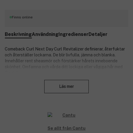
Finns online
Beskrivning
Användning
Ingredienser
Detaljer
Comeback Curl Next Day Curl Revitalizer definierar, återfuktar
och återställer lockarna. De blir livfulla, jämna och blanka.
I
nnehåller rent sheasmör och förstärker hårets inneboende
skönhet. Omfamna och vårda ditt lockiga eller vågiga hår med
Cantu!
Stäng
Fördelar:
Läs mer
Fräschar upp lockarna.
Ger glans och minimerar frissighet.
Passar alla typer av lockar.
Produktnummer:
3147930
Se allt från Cantu