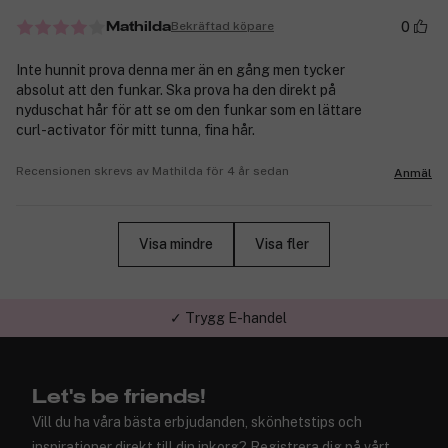
0
Bekräftad köpare
Mathilda
Inte hunnit prova denna mer än en gång men tycker
absolut att den funkar. Ska prova ha den direkt på
nyduschat hår för att se om den funkar som en lättare
curl-activator för mitt tunna, fina hår.
Recensionen skrevs av Mathilda för 4 år sedan
Anmäl
Visa mindre
Visa fler
✓ Trygg E-handel
Let's be friends!
Vill du ha våra bästa erbjudanden, skönhetstips och
inspirationer direkt till din inkorg? Registrera dig på vårt