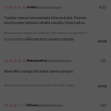
0
Bekräftad köpare
Jutta
Todella toimiva hennommalle kiharatukalle. Poistaa
pörröisyyden helposti vähällä vaivalla. Hyvä tuoksu.
Recensionen skrevs av Jutta för 2 år sedan | cocopanda.fi
Se översättning
Anmäl
1
Bekräftad köpare
Alexandra
Wow! Mitt lockiga hår älskar denna sprayen.
Recensionen skrevs av Alexandra för 3 år sedan
Anmäl
1
Bekräftad köpare
Olivia