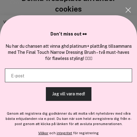
Cocopanda.se
cookies
Om oss
Bli medlem
Vi använder enhetsidentifierare för att anpassa innehållet och
annonserna till användarna, tillhandahålla funktioner för sociala medier
Samarbeta med oss
Don’t miss out 👀
och analysera vår trafik. Vi vidarebefordrar även sådana identifierare
och annan information från din enhet till de sociala medier och annons-
Nu har du chansen att vinna ghd platinum+ plattång tillsammans
med The Final Touch Narrow Dressing Brush – två must-haves
och analysföretag som vi samarbetar med. Dessa kan i sin tur
för flawless styling! 💇‍♀️✨
kombinera informationen med annan information som du har
En del av
Brandsdal Group AS
tillhandahållit eller som de har samlat in när du har använt deras
E-post
tjänster.
För personlig vägledning om professionella hårprodukter, klicka
här
.
Jag vill vara med!
TILLÅT ALLA COOKIES
Genom att registrera dig godkänner du att motta vårt nyhetsbrev med våra
bästa erbjudanden via e-post. Du kan när som helst avregistrera dig från e-
VISA DETALJER
post genom att klicka på länken för att avsluta prenumerationen.
Villkor
och
integritet
för registrering