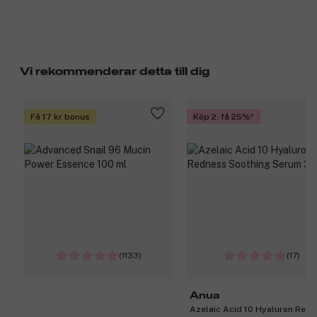
Vi rekommenderar detta till dig
Få 17 kr bonus
Köp 2, få 25%
(1133)
(17)
Anua
Azelaic Acid 10 Hyaluron Red