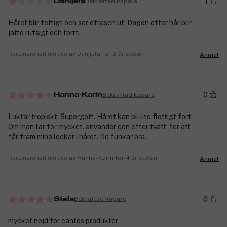
1
Bekräftad köpare
Danijela
Håret blir fettigt och ser ofräsch ut. Dagen efter hår blir
jätte rufsigt och torrt.
Recensionen skrevs av Danijela för 3 år sedan
Anmäl
0
Bekräftad köpare
Hanna-Karin
Luktar tropiskt. Supergott. Håret kan bli lite flottigt fort.
Om man tar för mycket. använder den efter tvätt, för att
får fram mina lockar i håret. De funkar bra.
Recensionen skrevs av Hanna-Karin för 4 år sedan
Anmäl
0
Bekräftad köpare
Stela
mycket nöjd för cantos produkter