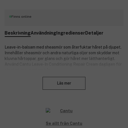
Finns online
Beskrivning
Användning
Ingredienser
Detaljer
Leave-in-balsam med sheasmör som återfuktar håret på djupet.
Innehåller sheasmör och andra naturliga oljor som skyddar mot
kluvna hårtoppar, ger glans och gör håret mer lätthanterligt.
Använd Cantu Leave-In Conditioning Repair Cream dagligen för
ett starkare, sundare hår.
Stäng
Fördelar:
Läs mer
Förhindrar att hårstråna bryts av.
Sheasmör och naturliga oljor återfuktar håret.
Ger intensiv fukt och gör håret mjukt.
Perfekt för slitet, torrt och grovt hår.
Produktnummer:
3147919
Se allt från Cantu