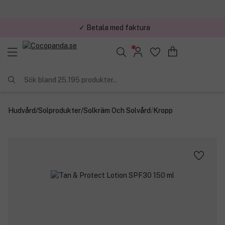
✓ Betala med faktura
✓ Trygg E-handel
Sök bland 25.195 produkter..
Hudvård
/
Solprodukter
/
Solkräm Och Solvård
/
Kropp