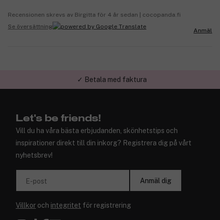
Recensionen skrevs av Birgitta för 4 år sedan | cocopanda.fi
Se översättning
Anmäl
✓ Betala med faktura
✓ Trygg E-handel
Let's be friends!
Vill du ha våra bästa erbjudanden, skönhetstips och
inspirationer direkt till din inkorg? Registrera dig på vårt
nyhetsbrev!
Anmäl dig
E-post
Villkor
och
integritet
för registrering