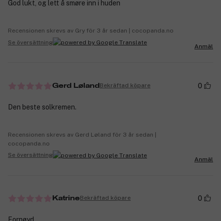
God lukt, og lett å smøre inn i huden
Recensionen skrevs av Gry för 3 år sedan | cocopanda.no
Se översättning
Anmäl
0
Bekräftad köpare
Gerd Løland
Den beste solkremen.
Recensionen skrevs av Gerd Løland för 3 år sedan |
cocopanda.no
Se översättning
Anmäl
0
Bekräftad köpare
Katrine
Fornøyd