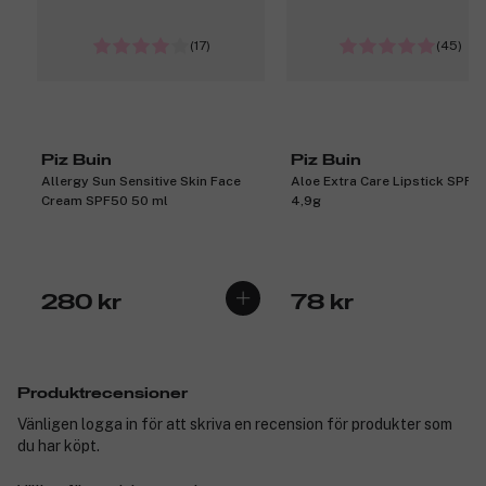
(17)
(45)
Piz Buin
Piz Buin
Allergy Sun Sensitive Skin Face
Aloe Extra Care Lipstick SPF3
Cream SPF50 50 ml
4,9g
280 kr
78 kr
Produktrecensioner
Vänligen logga in för att skriva en recension för produkter som
du har köpt.