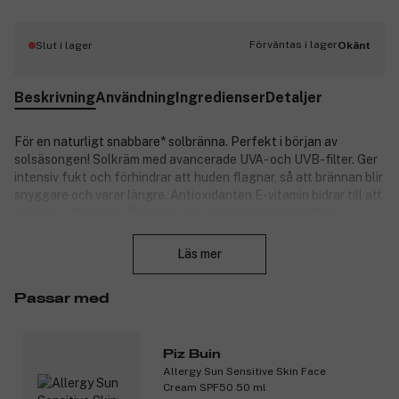
Förväntas i lager
Slut i lager
Okänt
Beskrivning
Användning
Ingredienser
Detaljer
För en naturligt snabbare* solbränna. Perfekt i början av
solsäsongen! Solkräm med avancerade UVA- och UVB-filter. Ger
intensiv fukt och förhindrar att huden flagnar, så att brännan blir
snyggare och varar längre. Antioxidanten E-vitamin bidrar till att
motverka för tidigt åldrande och skyddar huden mot fria
Stäng
radikaler.
Läs mer
Varning: Överdrivet solande är farligt. Undvik solexponering mitt
på dagen. Solskyddsprodukter ger inte ett hundraprocentigt
skydd.
Passar med
* Produkten innehåller teknologi som stimulerar processen som
gör huden brun, in vitro.
Piz Buin
Allergy Sun Sensitive Skin Face
Produktnummer:
3147885
Cream SPF50 50 ml