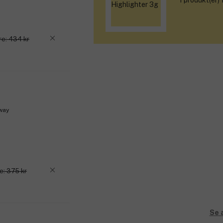
1 produkt(er)
re: 434 kr
way
e: 375 kr
Se 