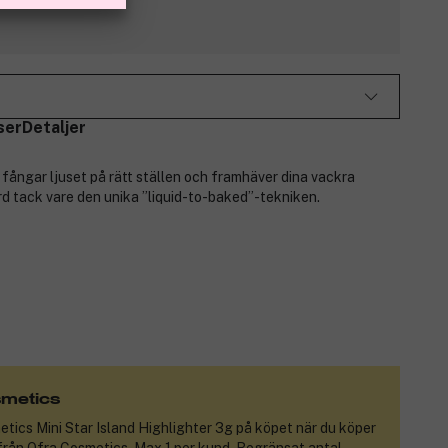
ser
Detaljer
fångar ljuset på rätt ställen och framhäver dina vackra
örd tack vare den unika ”liquid-to-baked”-tekniken.
smetics
tics Mini Star Island Highlighter 3g
på köpet när du köper