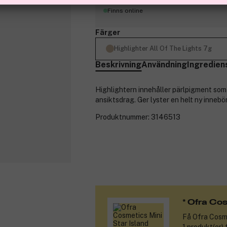
Finns online
Färger
Highlighter All Of The Lights 7g
Beskrivning
Användning
Ingredien
Highlightern innehåller pärlpigment som 
ansiktsdrag. Ger lyster en helt ny inneb
Produktnummer:
3146513
* Ofra Co
Få
Ofra Cosme