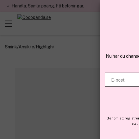
✓ Handla. Samla poäng. Få belöningar.
✓ Betala med fa
Smink
/
Ansikte
/
Highlight
Nu har du chans
E-post
Genom att registre
helst