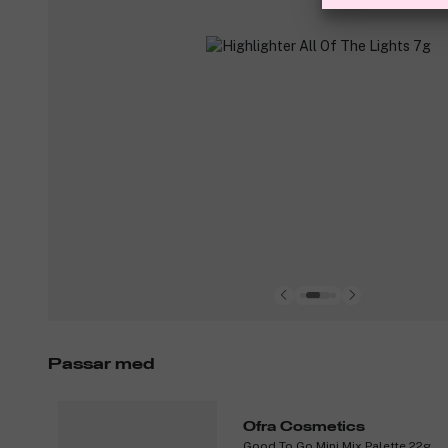
Passar med
Ofra Cosmetics
Good To Go Mini Mix Palette 22g