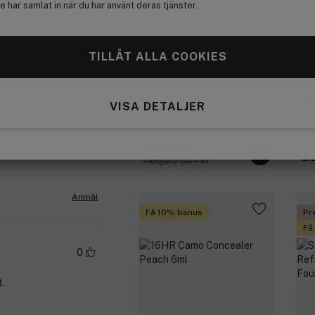
 har samlat in när du har använt deras tjänster.
Anmäl
TILLÅT ALLA COOKIES
0
Ofra Cosmetics
An
på huden. Kan
VISA DETALJER
Midi Palette Cotton Candy
Liq
agslig look
Skies 9g
286 kr
3
Tidigare 337 kr
Anmäl
Få 10% bonus
Pr
Få
0
t.