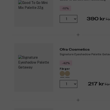
-10%
390 kr
Fö
Ofra Cosmetics
Signature Eyeshadow Palette Geta
-42%
Färger
217 kr
För