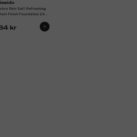
iseido
chro Skin Self-Refreshing
tom Finish Foundation 240
rtz 9g
64 kr