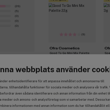
(26)
(5)
(0)
(0)
(0)
(9)
Ofra Cosmetics
Of
Good To Go Mini Mix Palette
Spa
22g
390 kr
1
nna webbplats använder cook
Tidigare 434 kr
Tid
0
änder enhetsidentifierare för att anpassa innehållet och annonserna till
arna, tillhandahålla funktioner för sociala medier och analysera vår trafik. 
-15%
Pr
befordrar även sådana identifierare och annan information från din enhet ti
Få en gåva
Få
la medier och annons- och analysföretag som vi samarbetar med. Dessa kan 
mbinera informationen med annan information som du har tillhandahållit el