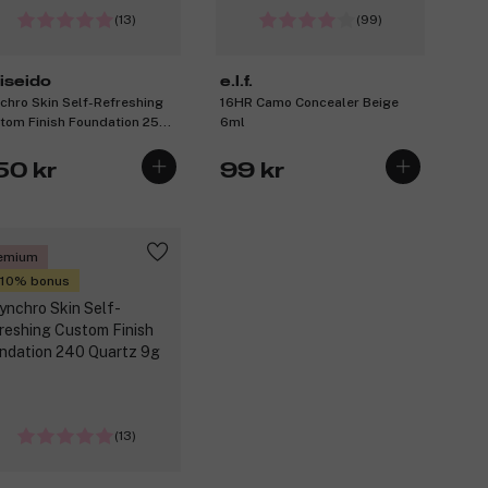
(13)
(99)
iseido
e.l.f.
chro Skin Self-Refreshing
16HR Camo Concealer Beige
tom Finish Foundation 250
6ml
d 10 g
50 kr
99 kr
emium
 10% bonus
(13)