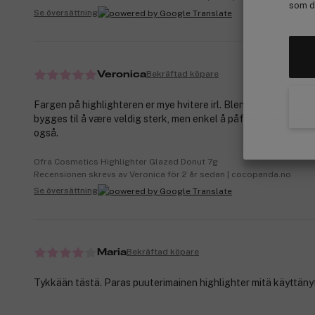
som de
Se översättning
Bekräftad köpare
Veronica
Fargen på highlighteren er mye hvitere irl. Blendende vakker 
bygges til å være veldig sterk, men enkel å påføre til en hverd
også.
Ofra Cosmetics Highlighter Glazed Donut 7g
Recensionen skrevs av Veronica för 2 år sedan | cocopanda.no
Se översättning
Bekräftad köpare
Maria
Tykkään tästä. Paras puuterimainen highlighter mitä käyttäny