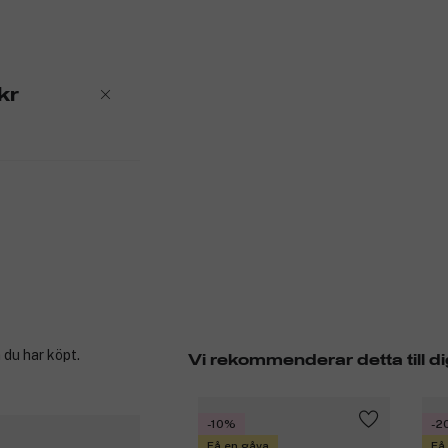
kr
 du har köpt.
Vi rekommenderar detta till di
-10%
-2
Få en gåva
Få