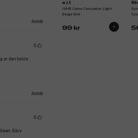
e.l.f.
Sh
16HR Camo Concealer Light
Syn
Beige 6ml
Cus
Qua
Anmäl
99 kr
5
0
eg er den beste
Anmäl
0
allaan. Sävy