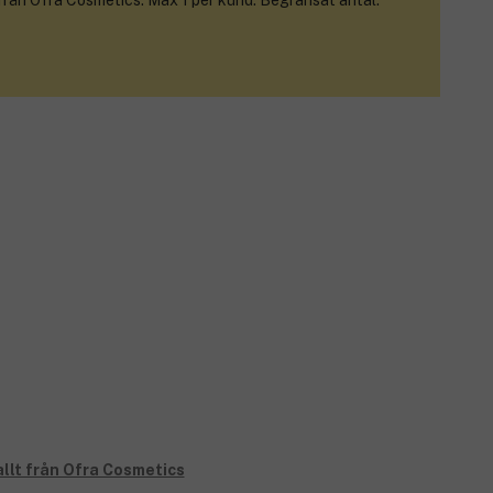
 från Ofra Cosmetics. Max 1 per kund. Begränsat antal.
allt från Ofra Cosmetics