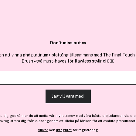
✓ Över 1,5 mil
ktura
✓ Trygg E-handel
Sök bland 25.240 produkter..
Don’t miss out 👀
en att vinna ghd platinum+ plattång tillsammans med The Final Touch
Brush – två must-haves för flawless styling! 💇‍♀️✨
Få en gåva
Ofra Cosmetic
Highlighter All Of The Ligh
(31)
Läs produktrecensioner 
Jag vill vara med!
-5%
ra dig godkänner du att motta vårt nyhetsbrev med våra bästa erbjudanden via e-p
389 kr
 avregistrera dig från e-post genom att klicka på länken för att avsluta prenumerat
Före: 410 kr
Villkor
och
integritet
för registrering