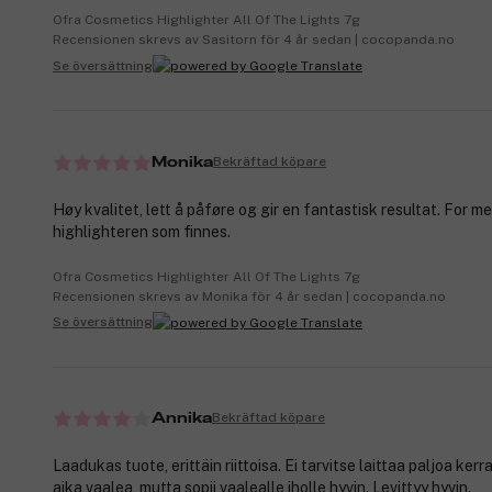
Ofra Cosmetics Highlighter All Of The Lights 7g
Recensionen skrevs av Sasitorn för 4 år sedan | cocopanda.no
Se översättning
Bekräftad köpare
Monika
Høy kvalitet, lett å påføre og gir en fantastisk resultat. For m
highlighteren som finnes.
Ofra Cosmetics Highlighter All Of The Lights 7g
Recensionen skrevs av Monika för 4 år sedan | cocopanda.no
Se översättning
Bekräftad köpare
Annika
Laadukas tuote, erittäin riittoisa. Ei tarvitse laittaa paljoa kerr
aika vaalea, mutta sopii vaalealle iholle hyvin. Levittyy hyvin.