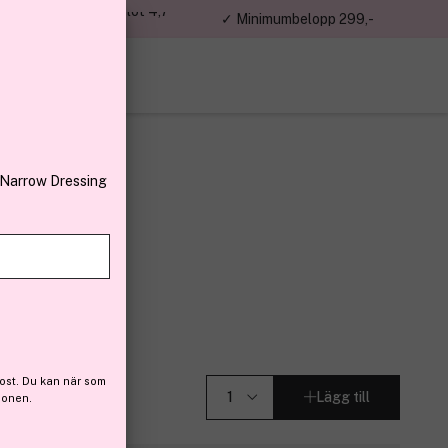
jon kunder – Trustpilot 4,7
✓ Minimumbelopp 299,-
av 5
 Narrow Dressing
s
ts 7g
(22)
ost. Du kan när som
Lägg till
ionen.