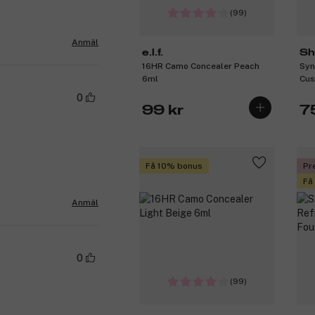
(99)
Anmäl
e.l.f.
Sh
16HR Camo Concealer Peach
Syn
6ml
Cus
San
0
99 kr
7
Få 10% bonus
Pr
Få
Anmäl
0
(99)