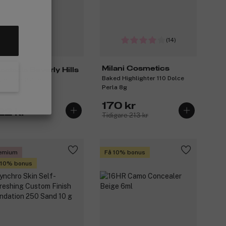
(14)
Milani Cosmetics
astasia Beverly Hills
Baked Highlighter 110 Dolce
uid Liner 2,4 ml
Perla 8g
170 kr
22 kr
Tidigare 213 kr
emium
Få 10% bonus
 10% bonus