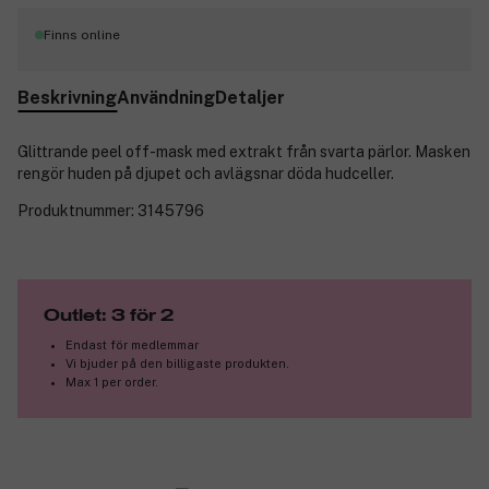
Finns online
Beskrivning
Användning
Detaljer
Glittrande peel off-mask med extrakt från svarta pärlor. Masken
rengör huden på djupet och avlägsnar döda hudceller.
Produktnummer:
3145796
Outlet: 3 för 2
Endast för medlemmar
Vi bjuder på den billigaste produkten.
Max 1 per order.