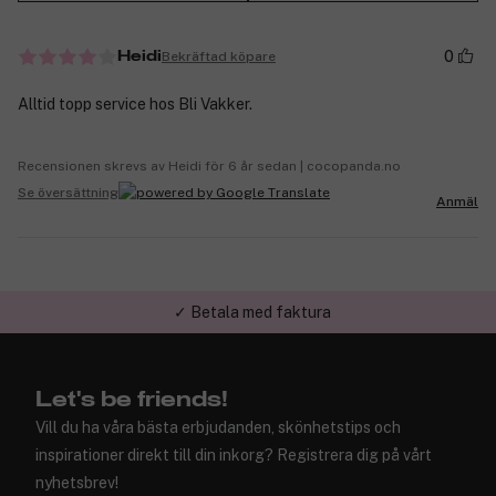
0
Bekräftad köpare
Heidi
Alltid topp service hos Bli Vakker.
Recensionen skrevs av Heidi för 6 år sedan | cocopanda.no
Se översättning
Anmäl
✓ Betala med faktura
Let's be friends!
Vill du ha våra bästa erbjudanden, skönhetstips och
inspirationer direkt till din inkorg? Registrera dig på vårt
nyhetsbrev!