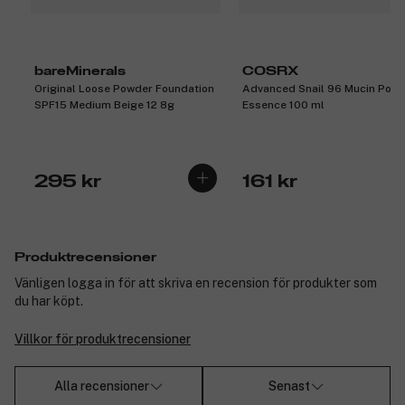
bareMinerals
COSRX
Original Loose Powder Foundation
Advanced Snail 96 Mucin Powe
SPF15 Medium Beige 12 8g
Essence 100 ml
295 kr
161 kr
Produktrecensioner
Vänligen logga in för att skriva en recension för produkter som
du har köpt.
Villkor för produktrecensioner
Alla recensioner
Senast