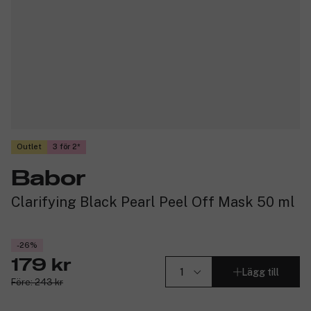
Outlet
3 för 2
Babor
Clarifying Black Pearl Peel Off Mask 50 ml
-26%
179 kr
Lägg till
Före: 243 kr