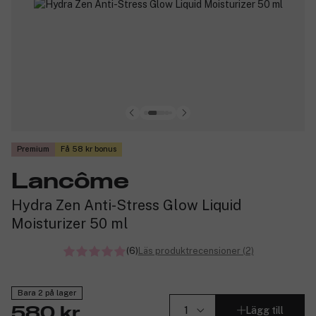
Premium
Få 58 kr bonus
Lancôme
Hydra Zen Anti-Stress Glow Liquid
Moisturizer 50 ml
(6)
Läs produktrecensioner (2)
Bara 2 på lager
Lägg till
580 kr