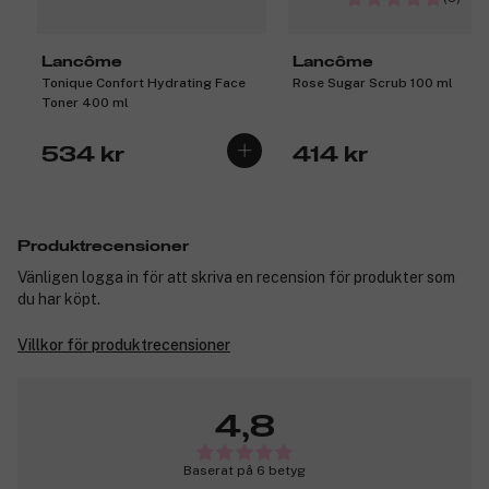
Lancôme
Lancôme
Tonique Confort Hydrating Face
Rose Sugar Scrub 100 ml
Toner 400 ml
534 kr
414 kr
Produktrecensioner
Vänligen logga in för att skriva en recension för produkter som
du har köpt.
Villkor för produktrecensioner
4,8
Baserat på 6 betyg