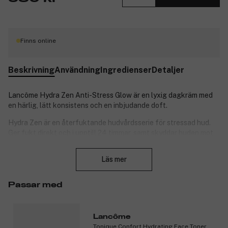
Finns online
Beskrivning
Användning
Ingredienser
Detaljer
Lancôme Hydra Zen Anti-Stress Glow är en lyxig dagkräm med
en härlig, lätt konsistens och en inbjudande doft.
Hydra Zen är en återfuktande hudvårdsserie för stressad hud.
Ger fukt direkt och i upptill 24 timmar, samt skyddar huden mot
föroreningar.
Stäng
Läs mer
Produktnummer:
3145166
Passar med
Lancôme
Tonique Confort Hydrating Face Toner