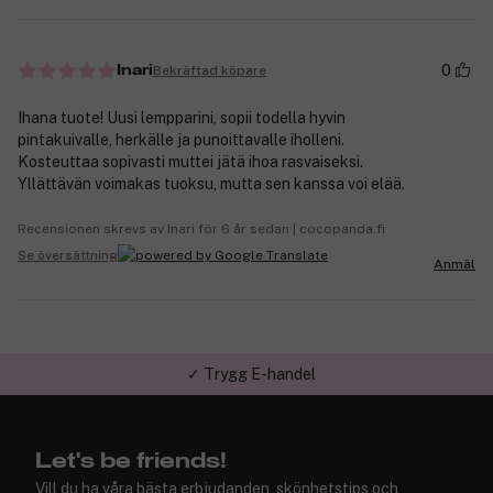
0
Bekräftad köpare
Inari
Ihana tuote! Uusi lempparini, sopii todella hyvin
pintakuivalle, herkälle ja punoittavalle iholleni.
Kosteuttaa sopivasti muttei jätä ihoa rasvaiseksi.
Yllättävän voimakas tuoksu, mutta sen kanssa voi elää.
Recensionen skrevs av Inari för 6 år sedan | cocopanda.fi
Se översättning
Anmäl
✓ Trygg E-handel
Let's be friends!
Vill du ha våra bästa erbjudanden, skönhetstips och