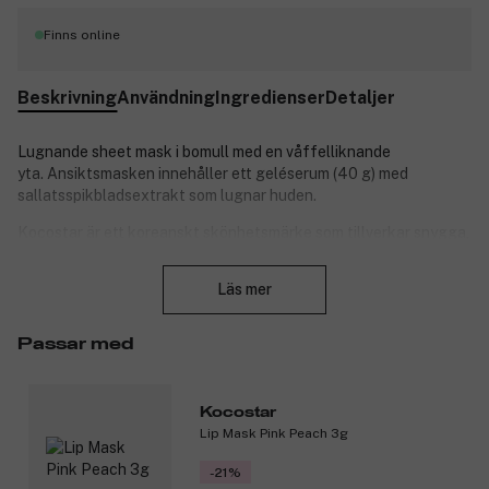
Finns online
Beskrivning
Användning
Ingredienser
Detaljer
Lugnande sheet mask i bomull med en våffelliknande
yta. Ansiktsmasken innehåller ett geléserum (40 g) med
sallatsspikbladsextrakt som lugnar huden.
Kocostar är ett koreanskt skönhetsmärke som tillverkar snygga,
vårdande och prisvärda skönhetsprodukter. Här finns allt för hår,
Stäng
hud och ansikte. De härliga Kocostar-produkterna är populära
Läs mer
över hela världen.
Produktnummer:
3144625
Passar med
Kocostar
Lip Mask Pink Peach 3g
-21%