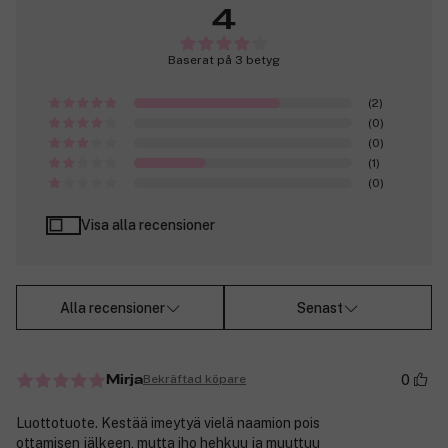
4
Baserat på 3 betyg
(2)
(0)
(0)
(1)
(0)
Visa alla recensioner
Alla recensioner
Senast
0
Bekräftad köpare
Mirja
Luottotuote. Kestää imeytyä vielä naamion pois
ottamisen jälkeen, mutta iho hehkuu ja muuttuu