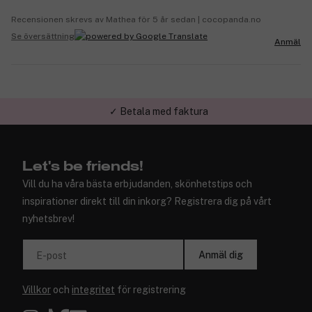
Recensionen skrevs av Mathea för 5 år sedan | cocopanda.no
Se översättning
Anmäl
✓ Trygg E-handel
Let's be friends!
Vill du ha våra bästa erbjudanden, skönhetstips och
inspirationer direkt till din inkorg? Registrera dig på vårt
nyhetsbrev!
Anmäl dig
E-post
Villkor
och
integritet
för registrering