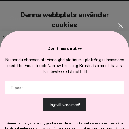
Denna webbplats använder
Cocopanda.se
cookies
Om oss
Bli medlem
Vi använder enhetsidentifierare för att anpassa innehållet och
annonserna till användarna, tillhandahålla funktioner för sociala medier
Samarbeta med oss
Don’t miss out 👀
och analysera vår trafik. Vi vidarebefordrar även sådana identifierare
och annan information från din enhet till de sociala medier och annons-
Nu har du chansen att vinna ghd platinum+ plattång tillsammans
med The Final Touch Narrow Dressing Brush – två must-haves
och analysföretag som vi samarbetar med. Dessa kan i sin tur
för flawless styling! 💇‍♀️✨
kombinera informationen med annan information som du har
En del av
Brandsdal Group AS
tillhandahållit eller som de har samlat in när du har använt deras
E-post
tjänster.
För personlig vägledning om professionella hårprodukter, klicka
här
.
Jag vill vara med!
TILLÅT ALLA COOKIES
Genom att registrera dig godkänner du att motta vårt nyhetsbrev med våra
bästa erbjudanden via e-post. Du kan när som helst avregistrera dig från e-