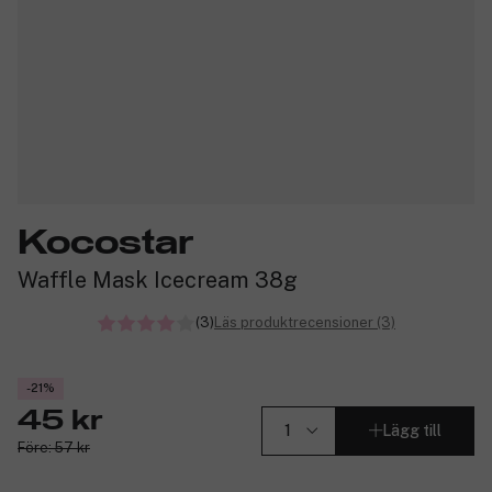
Kocostar
Waffle Mask Icecream 38g
(3)
Läs produktrecensioner (3)
-21%
45 kr
Lägg till
Före: 57 kr