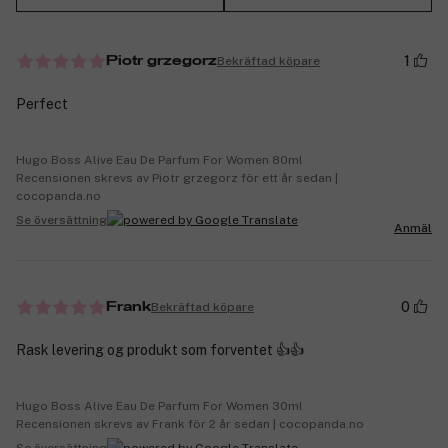
1
Bekräftad köpare
Piotr grzegorz
Perfect
Hugo Boss Alive Eau De Parfum For Women 80ml
Recensionen skrevs av Piotr grzegorz för ett år sedan |
cocopanda.no
Se översättning
Anmäl
0
Bekräftad köpare
Frank
Rask levering og produkt som forventet 👍👍
Hugo Boss Alive Eau De Parfum For Women 30ml
Recensionen skrevs av Frank för 2 år sedan | cocopanda.no
Se översättning