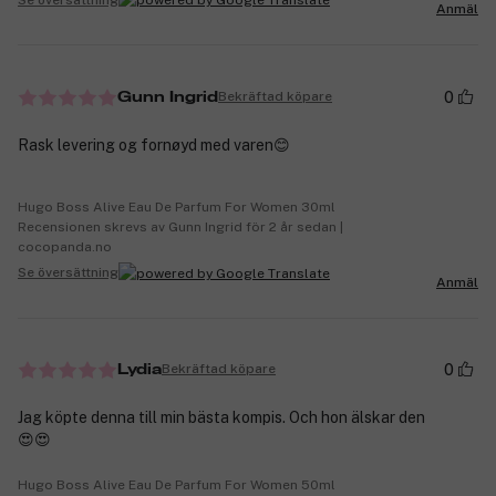
Anmäl
0
Bekräftad köpare
Gunn Ingrid
Rask levering og fornøyd med varen😊
Hugo Boss Alive Eau De Parfum For Women 30ml
Recensionen skrevs av Gunn Ingrid för 2 år sedan |
cocopanda.no
Se översättning
Anmäl
0
Bekräftad köpare
Lydia
Jag köpte denna till min bästa kompis. Och hon älskar den
😍😍
Hugo Boss Alive Eau De Parfum For Women 50ml