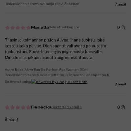
Recensionen skrevs av Ronja för 3 år sedan
Anmäl
0
Bekräftad köpare
Marjatta
Tilasin jo kolmannen pullon Alivea. Ihana tuoksu, joka
kestää koko päivän. Olen saanut valtavasti palautetta
tuoksustani. Suosittelen myös migreenistä kärsiville.
Minulle ei ainakaan aiheuta migreenikohtausta.
Hugo Boss Alive Eau De Parfum For Women 50ml
Recensionen skrevs av Marjatta för 3 år sedan | cocopanda.fi
Se översättning
Anmäl
0
Bekräftad köpare
Rebecka
Älskar!