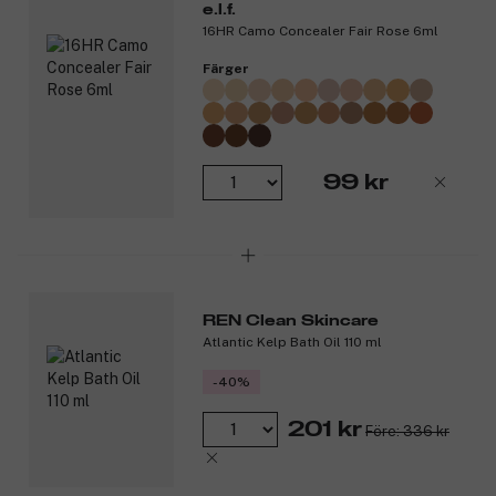
e.l.f.
Doftnoter:
16HR Camo Concealer Fair Rose 6ml
Toppnoter: äpple
Färger
Hjärtnoter: jasmin och cederträ
Basnoter: vanilj och sandelträ
Produktnummer:
3144066
99 kr
REN Clean Skincare
Atlantic Kelp Bath Oil 110 ml
-40%
201 kr
Före: 336 kr