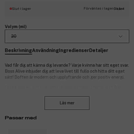
Förväntas i lager
Slut i lager
Okänt
Volym (ml)
30
Beskrivning
Användning
Ingredienser
Detaljer
Vad får dig att känna dig levande? Varje kvinna har sitt eget svar.
Boss Alive inbjuder dig att leva livet till fullo och hitta ditt eget
sätt! Doften är modern och upplyftande och ger positiv energi.
Friska äpplen och solkyssta plommon i toppnoterna utstrålar
optimism, och det blomstrande hjärtat av jasmin framhäver det
Stäng
kvinnliga. Tränoter och vanilj skapar kontrast och ger trygghet
Läs mer
och självförtroende.
Ett guldband omfamnar glasflaskan som ett smycke, medan den
Passar med
ljusrosa vätskan fångar ljuset och återspeglar den ambitiösa
sidan av Alive.