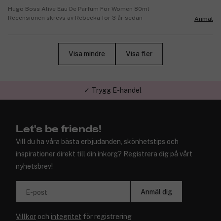
Hugo Boss Alive Eau De Parfum For Women 80ml
Recensionen skrevs av Rebecka för 3 år sedan
Anmäl
Visa mindre
Visa fler
✓ Trygg E-handel
Let's be friends!
Vill du ha våra bästa erbjudanden, skönhetstips och
inspirationer direkt till din inkorg? Registrera dig på vårt
nyhetsbrev!
Anmäl dig
E-post
Villkor
och
integritet
för registrering