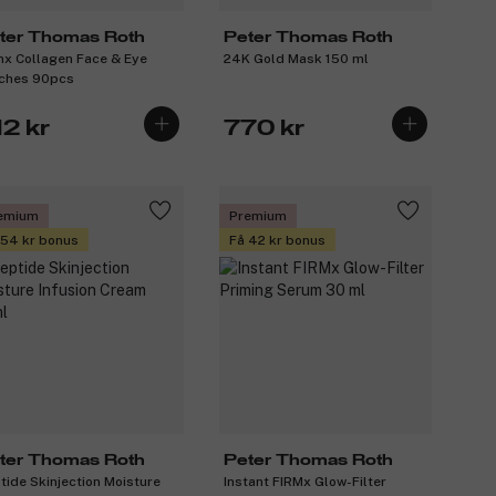
ter Thomas Roth
Peter Thomas Roth
mx Collagen Face & Eye
24K Gold Mask 150 ml
ches 90pcs
12 kr
770 kr
emium
Premium
 54 kr bonus
Få 42 kr bonus
ter Thomas Roth
Peter Thomas Roth
tide Skinjection Moisture
Instant FIRMx Glow-Filter