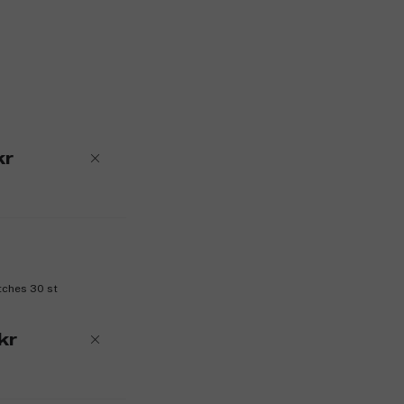
Produktnummer:
3141948
kr
tches 30 st
kr