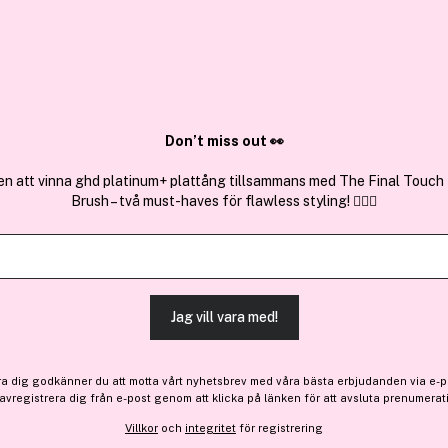
✓ Över 1,5 mil
ktura
✓ Trygg E-handel
Sök bland 25.198 produkter..
Don’t miss out 👀
en att vinna ghd platinum+ plattång tillsammans med The Final Touch
Brush – två must-haves för flawless styling! 💇‍♀️✨
Premium
Få 66 kr bonus
Peter Thomas
Potent-C Power Eye Cream 
Jag vill vara med!
Bara 5 på lager
655 kr
ra dig godkänner du att motta vårt nyhetsbrev med våra bästa erbjudanden via e-p
 avregistrera dig från e-post genom att klicka på länken för att avsluta prenumerat
Villkor
och
integritet
för registrering
Finns online