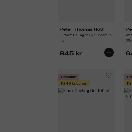
Peter Thomas Roth
Pe
FIRMx® Collagen Eye Cream 15
Wat
ml
30
845 kr
6
Premium
Pr
Få 45 kr bonus
Få