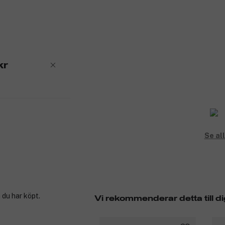
kr
Se al
 du har köpt.
Vi rekommenderar detta till di