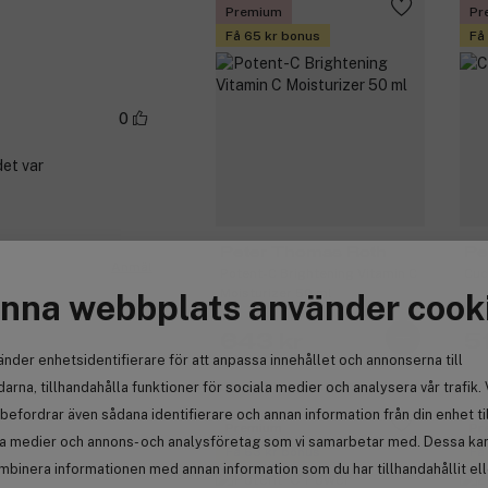
Premium
Pr
Få 65 kr bonus
Få
0
det var
Peter Thomas Roth
Pe
Anmäl
Potent-C Brightening Vitamin C
Cuc
Moisturizer 50 ml
nna webbplats använder cook
643 kr
5
änder enhetsidentifierare för att anpassa innehållet och annonserna till
arna, tillhandahålla funktioner för sociala medier och analysera vår trafik. 
befordrar även sådana identifierare och annan information från din enhet ti
Premium
Pr
la medier och annons- och analysföretag som vi samarbetar med. Dessa kan 
Få 63 kr bonus
Få
mbinera informationen med annan information som du har tillhandahållit el