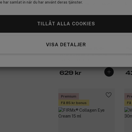
 har samlat in när du har använt deras tjänster.
TILLÅT ALLA COOKIES
VISA DETALJER
Peter Thomas Roth
Pe
Potent-C Power Brightening
24K
Eye Patches 30 st
Fir
629 kr
4
Premium
Pr
Få 85 kr bonus
Få