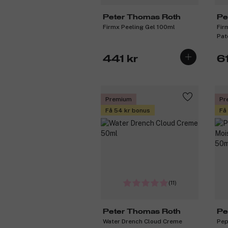
Peter Thomas Roth
Pe
Firmx Peeling Gel 100ml
Fir
Pat
441 kr
6
Premium
Pr
Få 54 kr bonus
Få
(11)
Peter Thomas Roth
Pe
Water Drench Cloud Creme
Pep