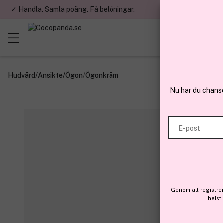
✓ Handla. Samla poäng. Få belöningar.
✓ Betala med fa
Hudvård
/
Ansikte
/
Ögon
/
Ögonkräm
Nu har du chans
E-post
Genom att registre
helst