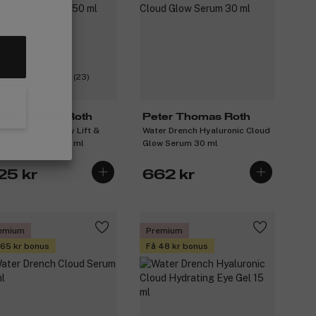
(23)
ter Thomas Roth
Peter Thomas Roth
 Gold Pure Luxury Lift &
Water Drench Hyaluronic Cloud
m Prism Cream 50 ml
Glow Serum 30 ml
25 kr
662 kr
emium
Premium
 65 kr bonus
Få 48 kr bonus