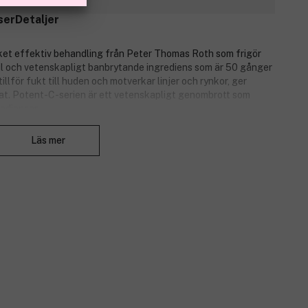
ser
Detaljer
t effektiv behandling från Peter Thomas Roth som frigör
il och vetenskapligt banbrytande ingrediens som är 50 gånger
llför fukt till huden och motverkar linjer och rynkor, ger
at. Potent-C-serien är ett vetenskapligt genombrott som
edienser.
Stäng
Läs mer
erkar synergistiskt med C- och E-vitamin för optimal
onområdet. Hjälper till att jämna ut fina linjer och rynkor och
h konditionera hudens utseende, samtidigt som det reducerar
ng till det känsliga området runt ögonen.
rån luften och kan bevara upp till 1000 gånger sin egen vikt i
ucera mörka ringar och påsar under ögonen.