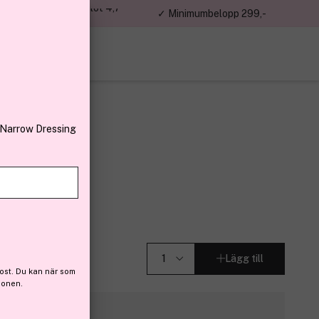
jon kunder – Trustpilot 4,7
✓ Minimumbelopp 299,-
av 5
 Narrow Dressing
 Roth
15 ml
Lägg till
ost. Du kan när som
ionen.