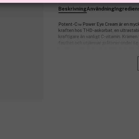
Beskrivning
Användning
Ingredien
Potent-C™ Power Eye Cream är en mycke
kraften hos THD-askorbat, en ultrastab
kraftigare än vanligt C-vitamin. Krämen ti
fasthet och utjämnar gråtoner under ög
består av ultrapotenta guldstandardingr
Nyckelingredienser:
E-vitamin – rik på antioxidanter.
Ferulinsyra – en antioxidant som v
vitalisering.
Filmexel™ - skyddar det känsliga ög
göra dem mindre synliga.
Koffein – hjälper till att tona oc
påsar under ögonen.
Sheasmör – återfuktar och ger näri
Hyaluronsyra – drar till sig fukt f
vatten.
Phyco'derm® – hjälper till att red