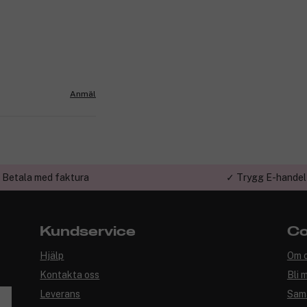
Anmäl
 Betala med faktura
✓ Trygg E-handel
Kundservice
Co
Hjälp
Om 
Kontakta oss
Bli 
Leverans
Sam