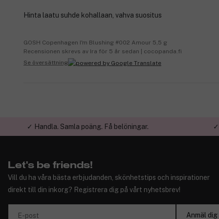
Hinta laatu suhde kohallaan, vahva suositus
GOSH Copenhagen I'm Blushing #002 Amour 5,5 g
Recensionen skrevs av Ira för 5 år sedan | cocopanda.fi
Se översättning
✓ Handla. Samla poäng. Få belöningar.
✓
Let's be friends!
Vill du ha våra bästa erbjudanden, skönhetstips och inspirationer
direkt till din inkorg? Registrera dig på vårt nyhetsbrev!
Anmäl dig
E-post