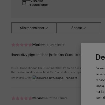
Visa alla
recensioner
Alla recensioner
Senast
Bekräftad köpare
Meri
De
Ihana sävy, pigmenttinen ja riittoisa! Suosittelen.
GOSH Copenhagen I'm Blushing #003 Passion 5,5 g
Vi anv
Recensionen skrevs av Meri för 3 år sedan | cocopanda.fi
använd
Se översättning
vidare
socia
tur ko
som de
Bekräftad köpare
Minna