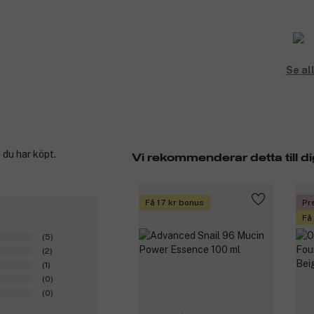
Se al
 du har köpt.
Vi rekommenderar detta till di
Få 17 kr bonus
Pr
Få
(5)
(2)
(1)
(0)
(0)