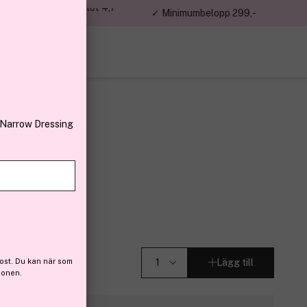
jon kunder – Trustpilot 4,7
✓ Minimumbelopp 299,-
av 5
 Narrow Dressing
agen
,5 g
6)
ost. Du kan när som
Lägg till
ionen.