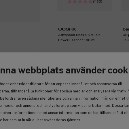
(1133)
COSRX
ba
Advanced Snail 96 Mucin
Ori
Power Essence 100 ml
Fou
Bei
0
161 kr
2
nna webbplats använder cook
änder enhetsidentifierare för att anpassa innehållet och annonserna till
arna, tillhandahålla funktioner för sociala medier och analysera vår trafik. 
Anmäl
befordrar även sådana identifierare och annan information från din enhet ti
la medier och annons- och analysföretag som vi samarbetar med. Dessa kan 
mbinera informationen med annan information som du har tillhandahållit el
 har samlat in när du har använt deras tjänster.
0