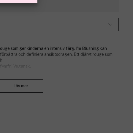
rouge som ger kinderna en intensiv färg. I'm Blushing kan
förbättra och definiera ansiktsdragen. Ett djärvt rouge som
ch
rfymfri. Vegansk.
Stäng
Läs mer