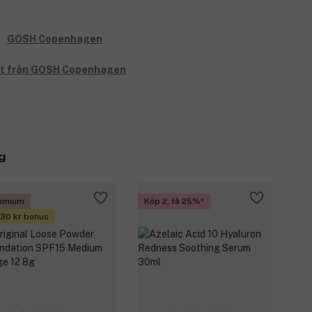
lt från GOSH Copenhagen
g
emium
Köp 2, få 25%
 30 kr bonus