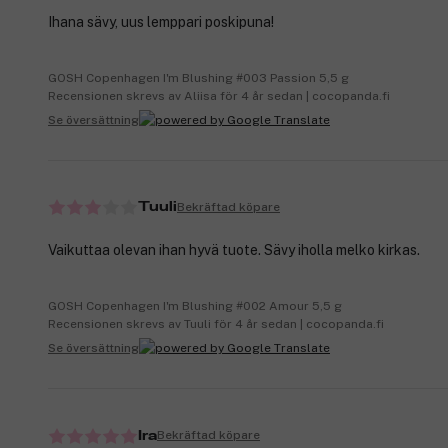
Ihana sävy, uus lemppari poskipuna!
GOSH Copenhagen I'm Blushing #003 Passion 5,5 g
Recensionen skrevs av Aliisa för 4 år sedan | cocopanda.fi
Se översättning
Bekräftad köpare
Tuuli
Vaikuttaa olevan ihan hyvä tuote. Sävy iholla melko kirkas.
GOSH Copenhagen I'm Blushing #002 Amour 5,5 g
Recensionen skrevs av Tuuli för 4 år sedan | cocopanda.fi
Se översättning
Bekräftad köpare
Ira