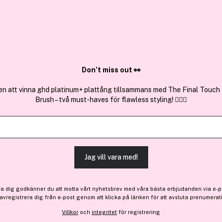
✓ Över 1,5 mil
ktura
✓ Trygg E-handel
Sök bland 25.201 produkter..
Don’t miss out 👀
en att vinna ghd platinum+ plattång tillsammans med The Final Touch
Brush – två must-haves för flawless styling! 💇‍♀️✨
Få 15 kr bonus
GOSH Copenh
I'm Blushing #002 Amour 5
(8)
Läs produktrecensioner (
Jag vill vara med!
Bara 4 på lager
ra dig godkänner du att motta vårt nyhetsbrev med våra bästa erbjudanden via e-p
146 kr
 avregistrera dig från e-post genom att klicka på länken för att avsluta prenumerat
Villkor
och
integritet
för registrering