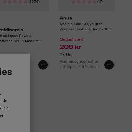
(2656)
(17)
Anua
Azelaic Acid 10 Hyaluron
Redness Soothing Serum 30ml
reMinerals
ginal Loose Powder
Medlemspris:
ndation SPF15 Medium
ge 12 8g
209 kr
279 kr
Medlemspriset gäller
95 kr
vid köp av 2 från Anua
ies
Vi
ll de
i sin
ler