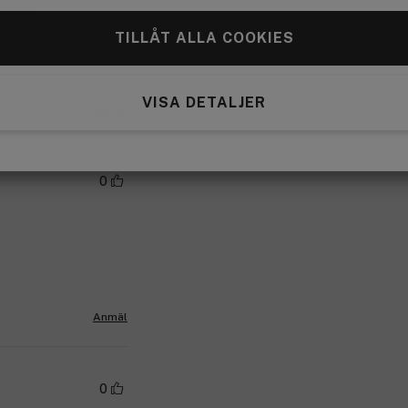
milla.
TILLÅT ALLA COOKIES
VISA DETALJER
Anmäl
0
Anmäl
0