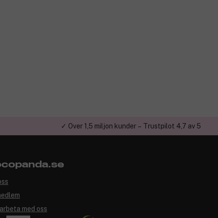
✓ Över 1,5 miljon kunder – Trustpilot 4,7 av 5
copanda.se
oss
medlem
arbeta med oss