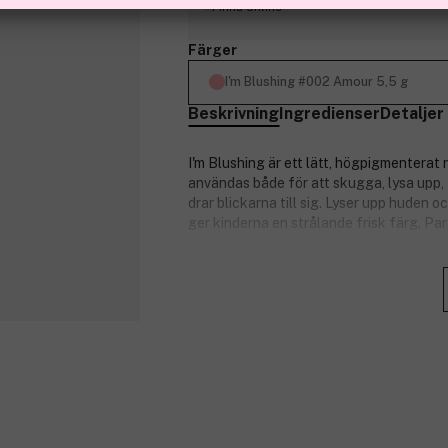
Finns online
Färger
I'm Blushing #002 Amour 5,5 g
Beskrivning
Ingredienser
Detaljer
I'm Blushing är ett lätt, högpigmenterat 
användas både för att skugga, lysa upp, 
drar blickarna till sig. Lyser upp huden o
ger kinderna en strålande frisk färg. Pa
Produktnummer:
3139845