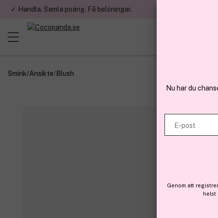
✓ Handla. Samla poäng. Få belöningar.
✓ Betala med fa
Smink
/
Ansikte
/
Blush
Nu har du chans
E-post
Genom att registre
helst