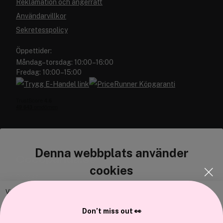
Reklamation och ångerrätt
Användarvillkor
Sekretesspolicy
Öppettider:
Måndag–torsdag: 10:00–16:00
Fredag: 10:00–15:00
Denna webbplats använder
Cocopanda.se
cookies
Om oss
Bli medlem
Vi använder enhetsidentifierare för att anpassa innehållet och
annonserna till användarna, tillhandahålla funktioner för sociala medier
Samarbeta med oss
Don’t miss out 👀
och analysera vår trafik. Vi vidarebefordrar även sådana identifierare