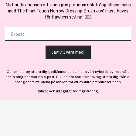
och annan information från din enhet till de sociala medier och annons-
Nu har du chansen att vinna ghd platinum+ plattång tillsammans
med The Final Touch Narrow Dressing Brush – två must-haves
och analysföretag som vi samarbetar med. Dessa kan i sin tur
för flawless styling! 💇‍♀️✨
kombinera informationen med annan information som du har
En del av
Brandsdal Group AS
tillhandahållit eller som de har samlat in när du har använt deras
E-post
tjänster.
För personlig vägledning om professionella hårprodukter, klicka
här
.
Jag vill vara med!
TILLÅT ALLA COOKIES
Genom att registrera dig godkänner du att motta vårt nyhetsbrev med våra
bästa erbjudanden via e-post. Du kan när som helst avregistrera dig från e-
VISA DETALJER
post genom att klicka på länken för att avsluta prenumerationen.
Villkor
och
integritet
för registrering